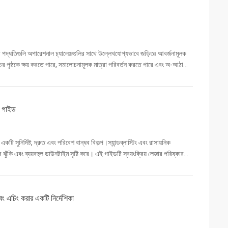
ের পদ্ধতিগুলি অপারেশনাল চ্যালেঞ্জগুলির সাথে উল্লেখযোগ্যভাবে জড়িতঃ আবর্জনামূলক
াঁচের পৃষ্ঠকে ক্ষয় করতে পারে, সমালোচনামূলক মাত্রা পরিবর্তন করতে পারে এবং অ-আঠালো
ত গাইড
 সুনির্দিষ্ট, দ্রুত এবং পরিবেশ বান্ধব বিকল্প।স্যান্ডব্লাস্টিং এবং রাসায়নিক
তির ঝুঁকি এবং ব্যয়বহুল ডাউনটাইম সৃষ্টি করে। এই গাইডটি স্বয়ংক্রিয় লেজার পরিষ্কার...
বং এচিং করার একটি নির্দেশিকা