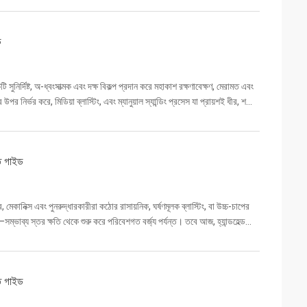
ড
সুনির্দিষ্ট, অ-ধ্বংসাত্মক এবং দক্ষ বিকল্প প্রদান করে মহাকাশ রক্ষণাবেক্ষণ, মেরামত এবং
ভর করে, মিডিয়া ব্লাস্টিং, এবং ম্যানুয়াল স্যান্ডিং প্রসেস যা প্রায়শই ধীর, শ...
্ত গাইড
কানিক্স এবং পুনরুদ্ধারকারীরা কঠোর রাসায়নিক, ঘর্ষণমূলক ব্লাস্টিং, বা উচ্চ-চাপের
ম্ভাব্য স্তর ক্ষতি থেকে শুরু করে পরিবেশগত বর্জ্য পর্যন্ত। তবে আজ, হ্যান্ডহেল্ড
্ত গাইড