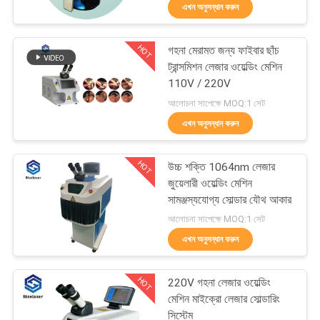
এখন অনুসন্ধান করুন
ভ্রমণ
HOT
গহনা মেরামত জন্য ফাইবার ছাঁচ
মান
25
ট্রান্সমিশন লেজার ওয়েল্ডিং মেশিন
নিয়ন্ত্রণ
110V / 220V
ফাইবার লেসার টিউব কাটন
আলোচনা সাপেক্ষে MOQ:1 সেট
মেশিন
এখন অনুসন্ধান করুন
যোগাযোগ
করুন
HOT
উচ্চ শক্তি 1064nm লেজার
জুয়েলারী ওয়েল্ডিং মেশিন
উদ্ধৃতির
সামঞ্জস্যযোগ্য সোল্ডার যৌথ আকার
108
আলোচনা সাপেক্ষে MOQ:1 সেট
জন্য
এখন অনুসন্ধান করুন
আবেদন
লেজারের পরিষ্কারের মেশিন
HOT
220V গহনা লেজার ওয়েল্ডিং
РУССКИЙ
মেশিন মাইক্রো লেজার সোল্ডারিং
সিস্টেম