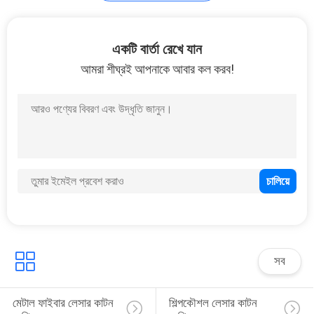
ফাইবার লেসার উৎস
একটি বার্তা রেখে যান
আমরা শীঘ্রই আপনাকে আবার কল করব!
15
লেজার মেশিন পার্টস
সব
17
মেটাল ফাইবার লেসার কাটন 
শিল্পকৌশল লেসার কাটন 