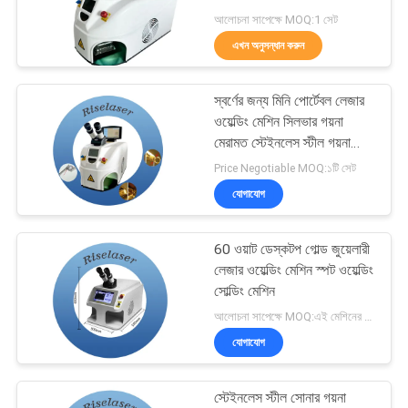
САЙТ
আলোচনা সাপেক্ষে MOQ:1 সেট
এখন অনুসন্ধান করুন
সাইট
160
ম্যাপ
হ্যান্ডহেল্ড লেজার ওয়েল্ডিং
স্বর্ণের জন্য মিনি পোর্টেবল লেজার
ওয়েল্ডিং মেশিন সিলভার গয়না
মেশিন
মেরামত স্টেইনলেস স্টীল গয়না
PRIVACY
ফ্রেম
Price Negotiable MOQ:১টি সেট
POLICY
যোগাযোগ
60 ওয়াট ডেস্কটপ গোল্ড জুয়েলারী
221
লেজার ওয়েল্ডিং মেশিন স্পট ওয়েল্ডিং
সোল্ডিং মেশিন
ফাইবার লেসার মার্কিং মেশিন
আলোচনা সাপেক্ষে MOQ:এই মেশিনের 1 সেট
যোগাযোগ
স্টেইনলেস স্টীল সোনার গয়না