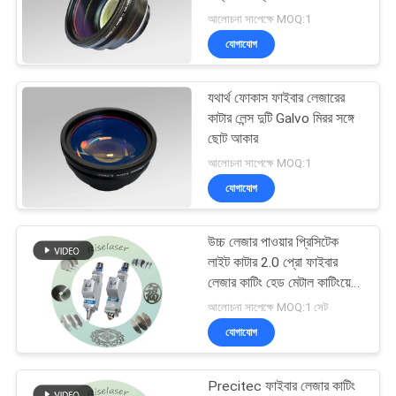
САЙТ
আলোচনা সাপেক্ষে MOQ:1
যোগাযোগ
সাইট
160
ম্যাপ
হ্যান্ডহেল্ড লেজার ওয়েল্ডিং
যথার্থ ফোকাস ফাইবার লেজারের
কাটার লেন্স দুটি Galvo মিরর সঙ্গে
মেশিন
ছোট আকার
PRIVACY
আলোচনা সাপেক্ষে MOQ:1
POLICY
যোগাযোগ
উচ্চ লেজার পাওয়ার প্রিসিটেক
221
লাইট কাটার 2.0 প্রো ফাইবার
লেজার কাটিং হেড মেটাল কাটিংয়ের
ফাইবার লেসার মার্কিং মেশিন
জন্য
আলোচনা সাপেক্ষে MOQ:1 সেট
যোগাযোগ
Precitec ফাইবার লেজার কাটিং