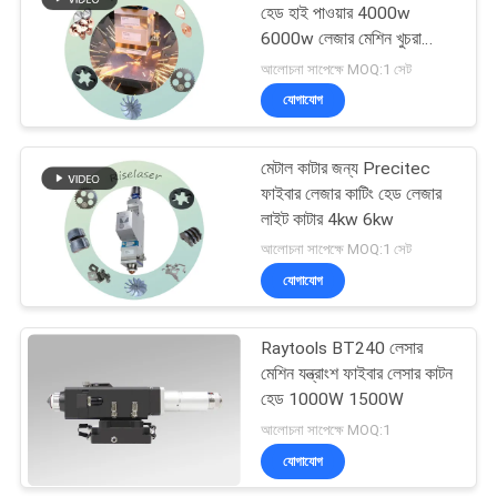
হেড হাই পাওয়ার 4000w
6000w লেজার মেশিন খুচরা
42
যন্ত্রাংশ
আলোচনা সাপেক্ষে MOQ:1 সেট
ইউভি লেজার চিহ্নিতকরণ
যোগাযোগ
মেশিন
মেটাল কাটার জন্য Precitec
ফাইবার লেজার কাটিং হেড লেজার
লাইট কাটার 4kw 6kw
আলোচনা সাপেক্ষে MOQ:1 সেট
যোগাযোগ
21
Raytools BT240 লেসার
লেজারের ঢালাই মেশিন
মেশিন যন্ত্রাংশ ফাইবার লেসার কাটন
হেড 1000W 1500W
আলোচনা সাপেক্ষে MOQ:1
যোগাযোগ