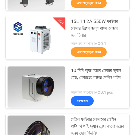
এখন অনুসন্ধান করুন
ভ্রমণ
HOT
15L 11.2A 550W ফাইবার
মান
25
লেজার উত্সের জন্য পাম্প লেজার
নিয়ন্ত্রণ
জল চিলার
ফাইবার লেসার টিউব কাটন
আলোচনা সাপেক্ষে MOQ:1
মেশিন
এখন অনুসন্ধান করুন
যোগাযোগ
করুন
10 মিমি অ্যাপারচার লেজার স্ক্যান
হেড, লেজারের কাটার মেশিন পার্টস
উদ্ধৃতির
108
আলোচনা সাপেক্ষে MOQ:1 pcs
জন্য
যোগাযোগ
আবেদন
লেজারের পরিষ্কারের মেশিন
মেটাল ফাইবার লেজারের মেশিন
РУССКИЙ
পার্টস থ থাই স্ক্যান লেন্স কালো রঙের
জন্য হোল ড্রিলিং