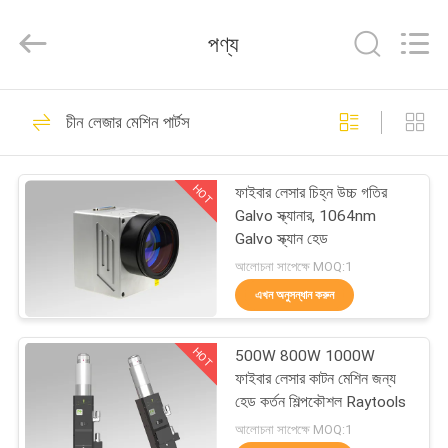
2026
Riselaser
Technology
পণ্য
Co.,
Ltd.
All
Rights
বাড়ি
Reserved.
131
চীন লেজার মেশিন পার্টস
মেটাল ফাইবার লেসার কাটন
পণ্য
মেশিন
HOT
ফাইবার লেসার চিহ্ন উচ্চ গতির
Galvo স্ক্যানার, 1064nm
ভিআর
Galvo স্ক্যান হেড
শো
আলোচনা সাপেক্ষে MOQ:1
এখন অনুসন্ধান করুন
11
আমাদের
শিল্পকৌশল লেসার কাটন
HOT
500W 800W 1000W
সম্পর্কে
ফাইবার লেসার কাটন মেশিন জন্য
মেশিন
হেড কর্তন শিল্পকৌশল Raytools
কারখানা
আলোচনা সাপেক্ষে MOQ:1