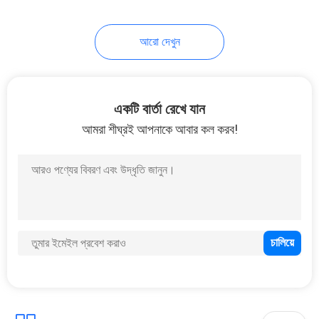
17
আরো দেখুন
যথার্থ ফাইবার লেসার কাটন
মেশিন
একটি বার্তা রেখে যান
আমরা শীঘ্রই আপনাকে আবার কল করব!
146
গহনা লেজার ওয়েল্ডিং মেশিন