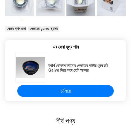
লেজার স্ক্যান মাথা
লেজারের galvo স্ক্যানার
এর সেরা মূল্য পান
যথার্থ ফোকাস ফাইবার লেজারের কাটার লেন্স দুটি
Galvo মিরর সঙ্গে ছোট আকার
চালিয়ে
শীর্ষ পণ্য