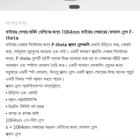
САЙТ
সাইট
পণ্যের বর্ণনা
ম্যাপ
ফাইবার লেসার মার্কিং মেশিনের জন্য 1064nm ফাইবার লেজারের ফোকাস লেন্স F-
theta
ফাইবার লেজার সিস্টেমের জন্য
F-theta স্ক্যান লেন্সগুলি
যেগুলি চিহ্নিত করা, খোদাই
PRIVACY
করা, গর্তযুক্ত তুরপুনের মাধ্যমে এবং তাই।
একটি সাধারণ স্ক্যানিং লেজার সিস্টেমের
মধ্যে, F-theta লেন্সটি দুইটি গ্লভো মিরর ব্যবহার করা হয় যা লেজারের মরীচি দ্রুত
POLICY
অবস্থান এবং স্পষ্টতা ফোকাস তৈরি করে।
একটি সাধারণ ফোকাসিং লেন্সের জন্য
শুধুমাত্র একটি স্পট ফোকাস, কিন্তু স্ক্যান লেন্স একটি স্ক্যান ক্ষেত্রের উপর অনেক পয়েন্ট
একটি নিবদ্ধ স্পট প্রদান করতে পারেন।
স্ক্যান লেন্স অ্যাপ্লিকেশন অন্তর্ভুক্ত:
• চিহ্নিত এবং খোদাই
• দ্রুত প্রোটোটাইপিং
• ড্রিলিং পিসিবি গর্ত দ্বারা
• কাপড় বা কাগজ কাটা
1064nm এফ-থিটা লেন্স
λ = 1064nm লেজারের অঙ্কন মেশিনের জন্য ফোকাল লেন্স
স্ক্যান লেন্স