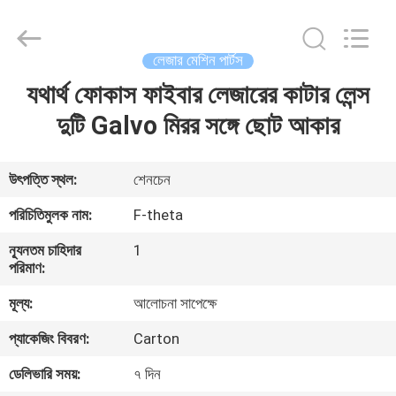
2026
Riselaser
Technology
Co.,
Ltd.
লেজার মেশিন পার্টস
All
Rights
যথার্থ ফোকাস ফাইবার লেজারের কাটার লেন্স
বাড়ি
Reserved.
দুটি Galvo মিরর সঙ্গে ছোট আকার
পণ্য
উৎপত্তি স্থল:
শেনচেন
ভিআর
পরিচিতিমুলক নাম:
F-theta
শো
ন্যূনতম চাহিদার
1
পরিমাণ:
আমাদের
মূল্য:
আলোচনা সাপেক্ষে
সম্পর্কে
প্যাকেজিং বিবরণ:
Carton
ডেলিভারি সময়:
৭ দিন
কারখানা