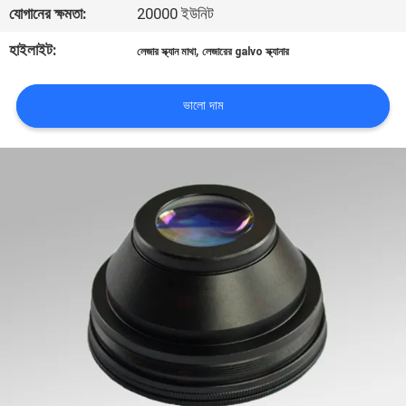
যোগানের ক্ষমতা:
20000 ইউনিট
ভ্রমণ
হাইলাইট:
,
লেজার স্ক্যান মাথা
লেজারের galvo স্ক্যানার
মান
নিয়ন্ত্রণ
ভালো দাম
যোগাযোগ
করুন
উদ্ধৃতির
জন্য
আবেদন
РУССКИЙ