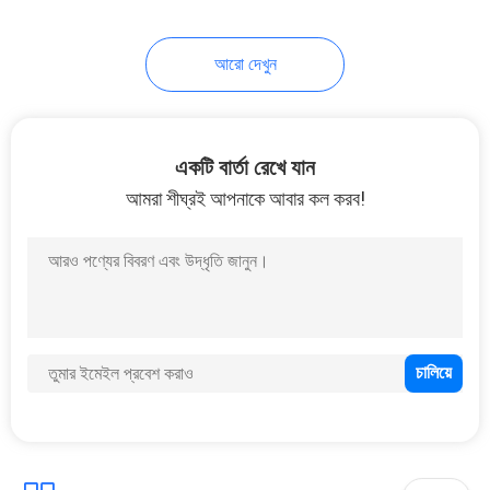
17
আরো দেখুন
যথার্থ ফাইবার লেসার কাটন
মেশিন
একটি বার্তা রেখে যান
আমরা শীঘ্রই আপনাকে আবার কল করব!
146
গহনা লেজার ওয়েল্ডিং মেশিন