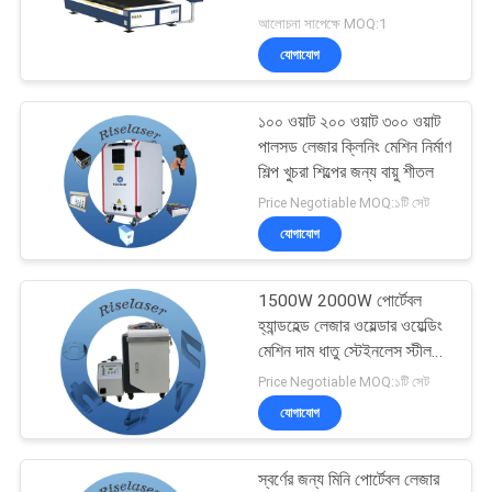
САЙТ
2000W
আলোচনা সাপেক্ষে MOQ:1
যোগাযোগ
সাইট
160
ম্যাপ
হ্যান্ডহেল্ড লেজার ওয়েল্ডিং
১০০ ওয়াট ২০০ ওয়াট ৩০০ ওয়াট
পালসড লেজার ক্লিনিং মেশিন নির্মাণ
মেশিন
শিল্প খুচরা শিল্পের জন্য বায়ু শীতল
PRIVACY
Price Negotiable MOQ:১টি সেট
POLICY
যোগাযোগ
1500W 2000W পোর্টেবল
221
হ্যান্ডহেল্ড লেজার ওয়েল্ডার ওয়েল্ডিং
মেশিন দাম ধাতু স্টেইনলেস স্টীল
ফাইবার লেসার মার্কিং মেশিন
অ্যালুমিনিয়াম জন্য
Price Negotiable MOQ:১টি সেট
যোগাযোগ
স্বর্ণের জন্য মিনি পোর্টেবল লেজার