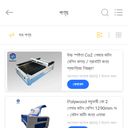
2026
Riselaser
Technology
পণ্য
Co.,
Ltd.
All
Rights
বাড়ি
Reserved.
131
সব পণ্য
মেটাল ফাইবার লেসার কাটন
পণ্য
মেশিন
উচ্চ স্পষ্টতা Co2 লেজার কাটন
মেশিন কাপড় / গ্রানাইট জন্য
ভিআর
স্বয়ংক্রিয় নিয়ন্ত্রণ
শো
আলোচনা সাপেক্ষে MOQ:1 বিন্যাস করুন
যোগাযোগ
11
আমাদের
শিল্পকৌশল লেসার কাটন
Polywood মধুভাষী কো 2
সম্পর্কে
লেসার কাটন মেশিন 1290mm অ
মেশিন
- মেটাল কাটিং জন্য এলাকা
কারখানা
আলোচনা সাপেক্ষে MOQ:1 বিন্যাস করুন