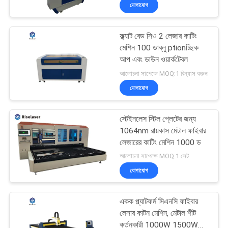
যোগাযোগ
ভ্রমণ
ফ্ল্যাট বেড সিও 2 লেজার কাটিং
মান
25
মেশিন 100 ডাব্লু ptionচ্ছিক
নিয়ন্ত্রণ
আপ এবং ডাউন ওয়ার্কটেবল
ফাইবার লেসার টিউব কাটন
আলোচনা সাপেক্ষে MOQ:1 বিন্যাস করুন
মেশিন
যোগাযোগ
যোগাযোগ
করুন
স্টেইনলেস স্টিল প্লেটের জন্য
1064nm রায়কাস মেটাল ফাইবার
উদ্ধৃতির
লেজারের কাটিং মেশিন 1000 ড
108
আলোচনা সাপেক্ষে MOQ:1 সেট
জন্য
যোগাযোগ
আবেদন
লেজারের পরিষ্কারের মেশিন
একক প্ল্যাটফর্ম সিএনসি ফাইবার
РУССКИЙ
লেসার কাটন মেশিন, মেটাল শীট
কর্তনকারী 1000W 1500W