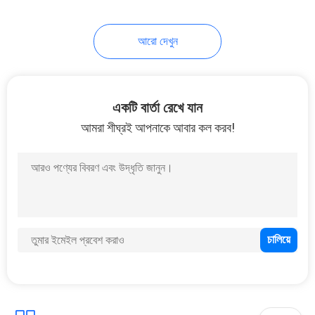
17
আরো দেখুন
যথার্থ ফাইবার লেসার কাটন
মেশিন
একটি বার্তা রেখে যান
আমরা শীঘ্রই আপনাকে আবার কল করব!
146
গহনা লেজার ওয়েল্ডিং মেশিন