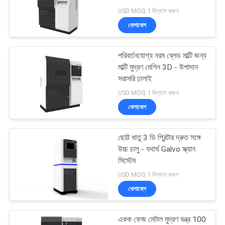
САЙТ
USD MOQ:1 বিন্যাস করুন
যোগাযোগ
সাইট
160
ম্যাপ
হ্যান্ডহেল্ড লেজার ওয়েল্ডিং
পরিবর্তনযোগ্য নরম ব্লেড মাল্টি জন্য
মাল্টি মুদ্রণ মেশিন 3D - উপাদান
মেশিন
সরাসরি ঢালাই
PRIVACY
USD MOQ:1 বিন্যাস করুন
POLICY
যোগাযোগ
ছোট্ট ধাতু 3 ডি প্রিন্টার দ্রুত সঙ্গে
221
উচ্চ চালু - যথার্থ Galvo স্ক্যান
সিস্টেম
ফাইবার লেসার মার্কিং মেশিন
USD MOQ:1 বিন্যাস করুন
যোগাযোগ
একক ফেজ মেটাল মুদ্রণ যন্ত্র 100