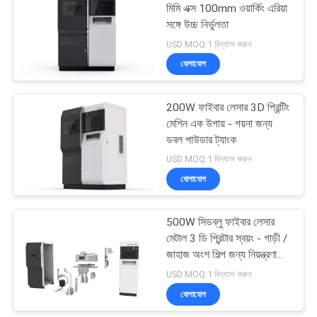
মিমি এক্স 100mm ওয়ার্কিং এরিয়া
সঙ্গে উচ্চ নির্ভুলতা
42
USD MOQ:1 বিন্যাস করুন
ইউভি লেজার চিহ্নিতকরণ
যোগাযোগ
মেশিন
200W ফাইবার লেসার 3D প্রিন্টিং
মেশিন এক উপায় - গয়না জন্য
ডবল পাউডার ট্যাংক
USD MOQ:1 বিন্যাস করুন
যোগাযোগ
21
500W সিডব্লু ফাইবার লেসার
লেজারের ঢালাই মেশিন
মেটাল 3 ডি প্রিন্টার স্বয়ং - গাড়ী /
জাহাজ অংশ শিল্প জন্য নিয়ন্ত্রণাধীন
নিয়ন্ত্রণ
USD MOQ:1 বিন্যাস করুন
যোগাযোগ