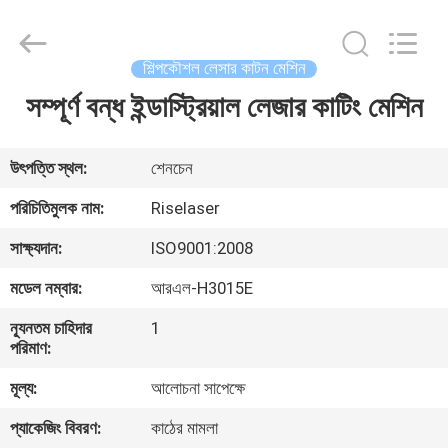
2026
Riselaser
Technology
Co.,
Ltd.
শিল্পকৌশল লেসার কাটন মেশিন
All
Rights
সম্পূর্ণ বন্ধ ইন্ডাস্ট্রিয়াল লেজার কাটিং মেশিন
বাড়ি
Reserved.
পণ্য
উৎপত্তি স্থল:
শেনচেন
পরিচিতিমুলক নাম:
Riselaser
ভিআর
সাক্ষ্যদান:
ISO9001:2008
শো
মডেল নম্বার:
আরএল-H3015E
ন্যূনতম চাহিদার
1
আমাদের
পরিমাণ:
সম্পর্কে
মূল্য:
আলোচনা সাপেক্ষে
প্যাকেজিং বিবরণ:
কাঠের মামলা
কারখানা