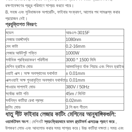
রক্ষণাবেক্ষণের প্রচুর পরিমাণে সাশ্রয় করতে পারে।
8. সহজ এবং সুবিধাজনক অপারেটিং, ফাইবার সংক্রমণ, আলোর পথ সামঞ্জস্য করার
প্রয়োজন নেই।
প্রযুক্তিগত বিবরণ:
মডেল
আরএল-3015F
লেজার তরঙ্গদৈর্ঘ্য
1080nm
বেধ কাটা
0.2-16mm
লেজার আউটপুট শক্তি
1000W
সর্বাধিক প্রক্রিয়াকরণ পরিসীমা
3000 * 1500 মিমি
মেশিন ড্রাইভ মোড
আমদানিকৃত র্যাক গিয়ার এবং পিনন ড্রাইভ
ওয়াই এক্স। অক্ষ অবস্থানের যথার্থতা
± 0.01mm
এক্সওয়াই অক্ষ পুনরাবৃত্তি অবস্থান যথার্থতা
± 0.01mm
পাওয়ার সাপ্লাই মোড
380V / 50Hz
সর্বোচ্চ কাটা গতি
45m / মিনিট
সর্বনিম্ন কাটিয়া রেখা প্রস্থ
0.02mm
কুলিং মোড
3 পি জল শীতল
ধাতু শীট ফাইবার লেজার কাটিং মেশিনের আনুষাঙ্গিকগুলি:
ওয়ার্কটেবল অংশ
: মেশিনটি
স্বয়ংক্রিয়ভাবে ডাবল প্ল্যাটফর্ম এক্সচেঞ্জ গ্রহণ করে
,
উপকরণ লোড এবং আনলোড করার সময় সাশ্রয় করে।
উচ্চ কাটিয়া দক্ষতা।
সময় এবং