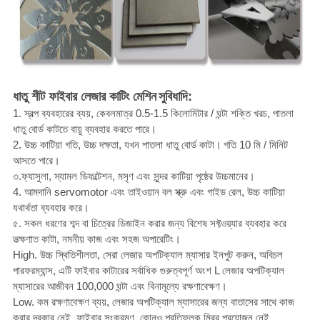
ধাতু শীট ফাইবার লেজার কাটিং মেশিন
সুবিধাদি:
1. স্বল্প ব্যবহারের ব্যয়, কেবলমাত্র 0.5-1.5 কিলোমিটার / ঘন্টা শক্তি খরচ, পাতলা
ধাতু বোর্ড কাটতে বায়ু ব্যবহার করতে পারে।
2. উচ্চ কাটিয়া গতি, উচ্চ দক্ষতা, যখন পাতলা ধাতু বোর্ড কাটা।
গতি 10 মি / মিনিট
আসতে পারে।
৩.ফ্যাসুলা, স্যামল ডিফল্টেশন, মসৃণ এবং সুন্দর কাটিয়া পৃষ্ঠের উচ্চমানের।
4. আমদানি servomotor এবং তাইওয়ান বল স্ক্রু এবং গাইড রেল, উচ্চ কাটিয়া
যথার্থতা ব্যবহার করে।
৫. সকল ধরণের শব্দ বা চিত্রের ডিজাইন করার জন্য বিশেষ সফ্টওয়্যার ব্যবহার করে
তত্ক্ষণাত কাটা, নমনীয় কাজ এবং সহজ অপারেটিং।
High. উচ্চ স্থিতিশীলতা, সেরা লেজার অপটিক্যাল ম্যাসার ইনপুট করুন, অবিচল
পারফরম্যান্স, এটি ফাইবার কাটারের সর্বাধিক গুরুত্বপূর্ণ অংশ L লেজার অপটিক্যাল
ম্যাসারের আজীবন 100,000 ঘন্টা এবং বিনামূল্যে রক্ষণাবেক্ষণ।
Low. কম রক্ষণাবেক্ষণ ব্যয়, লেজার অপটিক্যাল ম্যাসারের জন্য বাতাসের সাথে কাজ
করার দরকার নেই, ফাইবার সংক্রমণ, কোনও প্রতিফলক মিরর প্রয়োজন নেই,