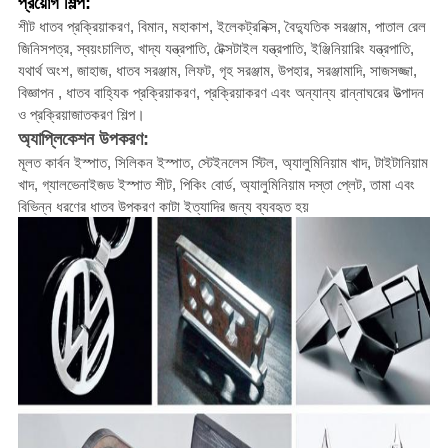
প্রয়োগ শিল্প:
শীট ধাতব প্রক্রিয়াকরণ, বিমান, মহাকাশ, ইলেকট্রনিক্স, বৈদ্যুতিক সরঞ্জাম, পাতাল রেল
জিনিসপত্র, স্বয়ংচালিত, খাদ্য যন্ত্রপাতি, টেক্সটাইল যন্ত্রপাতি, ইঞ্জিনিয়ারিং যন্ত্রপাতি,
যথার্থ অংশ, জাহাজ, ধাতব সরঞ্জাম, লিফট, গৃহ সরঞ্জাম, উপহার, সরঞ্জামাদি, সাজসজ্জা,
বিজ্ঞাপন , ধাতব বাহ্যিক প্রক্রিয়াকরণ, প্রক্রিয়াকরণ এবং অন্যান্য রান্নাঘরের উত্পাদন
ও প্রক্রিয়াজাতকরণ শিল্প।
অ্যাপ্লিকেশন উপকরণ:
মূলত কার্বন ইস্পাত, সিলিকন ইস্পাত, স্টেইনলেস স্টিল, অ্যালুমিনিয়াম খাদ, টাইটানিয়াম
খাদ, গ্যালভেনাইজড ইস্পাত শীট, পিকিং বোর্ড, অ্যালুমিনিয়াম দস্তা প্লেট, তামা এবং
বিভিন্ন ধরণের ধাতব উপকরণ কাটা ইত্যাদির জন্য ব্যবহৃত হয়