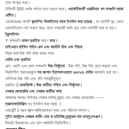
ব্যয় সাশ্রয় করা।
টেবিলটি 500 কেজি পর্যন্ত বহন করতে পারে।
ওয়ার্কটেবলটি ওয়াক্সিয়াং বল বলগুলি দ্বারা
বেষ্টিত।
ওয়ার্কবেঞ্চের পাশটি
ক্ল্যাম্পিং ডিভাইসের সাথে ইনস্টল করা হয়েছে
, যা প্লেটটি দৃt়ভাবে
ওয়ার্কটেবেলে সেট করতে পারে, যাতে লেজারটি কাটা হয়ে গেলে প্লেটটি সরে না যায়।
ট্রান্সমিশন
Y অক্ষগুলি
ডাবল ড্রাইভ
গ্রহণ
করে।
তাইওয়ান হুইউন গাইড রেল এবং জার্মানি র্যাক এবং গিয়ার
স্থির সঙ্গে উচ্চ গতি কাজ করার সময়
মোটর এবং ড্রাইভ
এক্স, ওয়াই এবং জেড অক্ষগুলি
উচ্চ নির্ভুলতা
, উচ্চ গতি, উচ্চ টর্ক, বৃহত জড়তা এবং
স্থিতিশীল পারফরম্যান্স
সহ জাপান ইয়াসকাওয়াতে servo মোটর
আমদানি করা হয়।
মেশিনের উচ্চ গতি এবং গতি গ্যারান্টিযুক্ত
ড্রাইভ 3
কেডব্লিউ।
উচ্চ কাটিয়া শক্তি এবং নির্ভুলতা।
লেজার জেনারেটর এবং লেজার কাটিয়া মাথা
আমাদের সমস্ত ফাইবার লেজার কাটার ব্র্যান্ড নেম লেজার জেনারেটর ------
ম্যাক্সফোটোনিক্স
সহ ইনস্টল করা আছে
।
ওয়ারেন্টি 2 বছর
স্বল্প-প্রক্রিয়াকরণ ব্যয় এবং পরিবেশ-বান্ধব।
সুইস রায়টুলস লেজার কাটিং হেড বা চাইনিজ ব্র্যান্ডের নাম ডাব্লুএসএক্স।
উভয়ই উচ্চমানের এবং ভাল পরামিতি স্থিতিশীল।