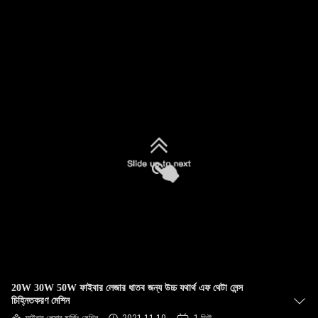
ভ্রমণ
মান
নিয়ন্ত্রণ
যোগাযোগ
করুন
উদ্ধৃতির
জন্য
আবেদন
20W 30W 50W ফাইবার লেজার ধাতব জন্য উচ্চ যথার্থ এফ থেটা লেন্স
РУССКИЙ
চিহ্নিতকরণ মেশিন