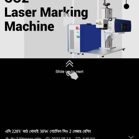
ভ্রমণ
মান
নিয়ন্ত্রণ
যোগাযোগ
করুন
উদ্ধৃতির
জন্য
আবেদন
РУССКИЙ
এসি 220V কাঠ খোদাই 30W পোর্টেবল সিও 2 লেজার মেশিন