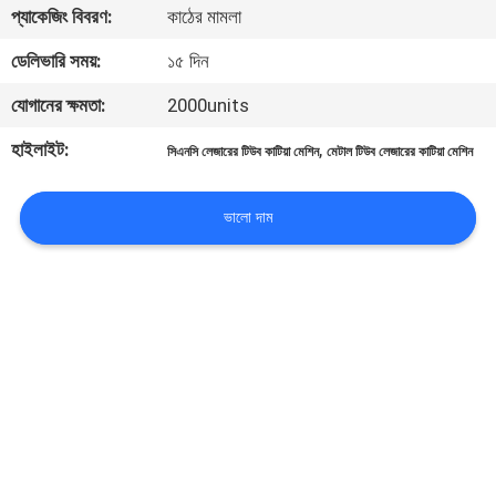
প্যাকেজিং বিবরণ:
কাঠের মামলা
ভ্রমণ
ডেলিভারি সময়:
১৫ দিন
মান
যোগানের ক্ষমতা:
2000units
নিয়ন্ত্রণ
হাইলাইট:
,
সিএনসি লেজারের টিউব কাটিয়া মেশিন
মেটাল টিউব লেজারের কাটিয়া মেশিন
যোগাযোগ
ভালো দাম
করুন
উদ্ধৃতির
জন্য
আবেদন
РУССКИЙ