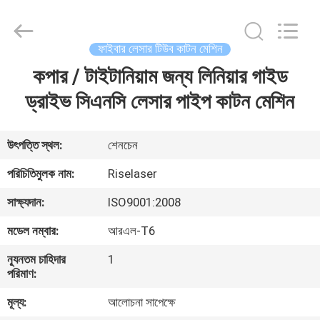
2026
Riselaser
Technology
Co.,
Ltd.
ফাইবার লেসার টিউব কাটন মেশিন
All
Rights
কপার / টাইটানিয়াম জন্য লিনিয়ার গাইড
বাড়ি
Reserved.
ড্রাইভ সিএনসি লেসার পাইপ কাটন মেশিন
পণ্য
উৎপত্তি স্থল:
শেনচেন
ভিআর
পরিচিতিমুলক নাম:
Riselaser
শো
সাক্ষ্যদান:
ISO9001:2008
মডেল নম্বার:
আরএল-T6
আমাদের
ন্যূনতম চাহিদার
1
সম্পর্কে
পরিমাণ:
মূল্য:
আলোচনা সাপেক্ষে
কারখানা