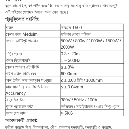
বৃত্তাকার পাইপ, বর্গ পাইপ এবং বিশেষভাবে আকৃতির ধাতু কাজ গ্রাহকের দাবি সন্তুষ্ট
এটি পাইপের পেশাদার উত্পাদন জন্য সেরা পছন্দ।
প্রযুক্তিগত পরামিতি:
মডেল
আরএল-T500
লেজার কাজ Meduim
ফাইবার লেসার মডিউল
সর্বোচ্চ আউটপুট পাওয়ার
500W / 800w / 1000W / 1500W /
2000W
নাড়ির প্রস্থ
0.3 ~ 20m
পালস ফ্রিকোয়েন্সি
1 ~ 300Hz
লেজার পাওয়ার স্টেবিলিটি
≤ ± 3%
পাইপ ওয়াল কাটিং বেধ
6000mm
কাজ টেবিল অক্ষ অবস্থান সংখ্যার
≤ ± 0.08 মিমি / 1000mm
কাজ সারণি পুনরায়-স্থিতিবিন্যাস
≤ ± 0.04mm
Accurancy
বৈদ্যুতিক উৎস
380V / 50Hz / 100A
গ্যাস প্রয়োজন কাটা
অক্সিজেন / নাইট্রোজেন / এয়ার মিশ্র গ্যাস
গ্যাস চাপ কাটা
> 5KG
আবেদনকারী এলাকা:
ক্রীড়া সরঞ্জাম শিল্প, বিমানচালনা, গৌণ, রান্নাঘর যন্ত্রপাতি, যন্ত্রপাতি ও সরঞ্জাম,