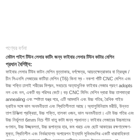
САЙТ
সাইট
ম্যাপ
পণ্যের বর্ণনা
PRIVACY
মেটাল পাইপ টিউব লেসার কাটিং জন্য ফাইবার লেসার টিউব কাটার মেশিন
POLICY
প্রধান বৈশিষ্ট্য:
ফাইবার লেসার টিউব কাটন মেশিন বৃত্তাকার, বর্গক্ষেত্র, আয়তক্ষেত্রাকার বা ত্রিভূজ /
চীন সিএনসি লেজারের কাটিয়া মেশিন (T6) কিনা স্ব - নকশা গাঁটি CNC মেশিন এবং
উচ্চ শক্তি ঢালাই শরীরের মিশ্রন, সবচেয়ে অত্যাধুনিক ফাইবার লেজার গ্রহণ adopts
নল এবং নল, একটি বড় পরিসর কেটে।
বড় CNC মিলিং মেশিন দ্বারা উচ্চ তাপমাত্রা
annealing এবং স্পষ্টতা যন্ত্র পরে, এটি আমদানি এবং উচ্চ গতির, রৈখিক গাইড
ড্রাইভ সঙ্গে ভাল অনমনীয়তা এবং স্থিতিশীলতা আছে।
অ্যালুমিনিয়াম মরীচি, উন্নত
তাপ চিকিত্সা প্রক্রিয়া, উচ্চ শক্তি, হালকা ওজন, ভাল অনমনীয়তা।
এটা উচ্চ গতির এবং
উচ্চ নির্ভুলতা 6mm নিচে শীট ধাতু কাটা জন্য প্রধানত।
ফাইবার লেজারের উচ্চমানের
গুণমান, উচ্চ উজ্জ্বলতা, উচ্চ রূপান্তর হার, কম খরচে এবং ছোট আকারের রক্ষণাবেক্ষণ-
মুক্ত, স্থিতিশীল এবং নির্ভরযোগ্য অপারেশন ইত্যাদি সুবিধাগুলির একটি ধারাবাহিকতা