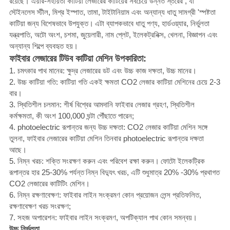
রয়েছে। এয়ার-সহায়তা কাটিয়া লেজারের কাটিয়ের সবচেয়ে উন্নত স্তরের , যা
স্টেইনলেস স্টীল, মিশ্র ইস্পাত, তামা, টাইটানিয়াম এবং অন্যান্য ধাতু সামগ্রী 'স্পষ্টতা
কাটিয়া জন্য বিশেষভাবে উপযুক্ত।
এটা ব্যাপকভাবে ধাতু পণ্য, হার্ডওয়্যার, নির্ভুলতা
যন্ত্রপাতি, অটো অংশ, চশমা, জুয়েলারী, নাম প্লেট, ইলেকট্রনিক্স, খেলনা, বিজ্ঞাপন এবং
অন্যান্য শিল্পে ব্যবহৃত হয়।
ফাইবার লেজারের টিউব কাটিয়া মেশিন উপকারিতা:
1. চমৎকার পাথ মানের: ক্ষুদ্র লেজারের ডট এবং উচ্চ কাজ দক্ষতা, উচ্চ মানের।
2. উচ্চ কাটিয়া গতি: কাটিয়া গতি একই ক্ষমতা CO2 লেজার কাটিয়া মেশিনের চেয়ে 2-3
বার।
3. স্থিতিশীল চলমান: শীর্ষ বিশ্বের আমদানি ফাইবার লেজার গ্রহণ, স্থিতিশীল
কর্মক্ষমতা, কী অংশ 100,000 ঘন্টা পৌঁছাতে পারেন;
4. photoelectric রূপান্তর জন্য উচ্চ দক্ষতা: CO2 লেজার কাটিয়া মেশিন সঙ্গে
তুলনা, ফাইবার লেজারের কাটিয়া মেশিন তিনবার photoelectric রূপান্তর দক্ষতা
আছে।
5. নিম্ন খরচ: শক্তি সংরক্ষণ করুন এবং পরিবেশ রক্ষা করুন।
ফোটো ইলেকট্রিক
রূপান্তর হার 25-30% পর্যন্ত
নিম্ন বিদ্যুৎ খরচ, এটি শুধুমাত্র 20% -30% প্রথাগত
CO2 লেজারের কাটিটিং মেশিন।
6. নিম্ন রক্ষণাবেক্ষণ: ফাইবার লাইন সংক্রমণ কোন প্রয়োজন লেন্স প্রতিফলিত,
রক্ষণাবেক্ষণ খরচ সংরক্ষণ;
7. সহজ অপারেশন: ফাইবার লাইন সংক্রমণ, অপটিক্যাল পাথ কোন সমন্বয়।
উচ্চ নির্ভুলতা