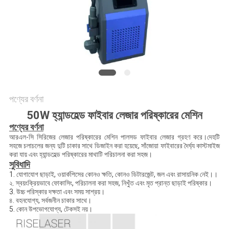
САЙТ
সাইট
ম্যাপ
PRIVACY
পণ্যের বর্ণনা
POLICY
50W হ্যান্ডহেল্ড ফাইবার লেজার পরিষ্কারের মেশিন
পণ্যের বর্ণনা
আরএল-সি সিরিজের লেজার পরিষ্কারের মেশিন পালসড ফাইবার লেজার গ্রহণ করে।দেহটি
সহজে চলাচলের জন্য দুটি চাকার সাথে ডিজাইন করা হয়েছে, সাঁজোয়া ফাইবারের দৈর্ঘ্য কাস্টমাইজ
করা যায় এবং হ্যান্ডহেল্ড পরিষ্কারের মাথাটি পরিচালনা করা সহজ।
সুবিধাদি
1. যোগাযোগ ছাড়াই, ওয়ার্কপিসের কোনও ক্ষতি, কোনও ডিটারজেন্ট, জল এবং রাসায়নিক নেই।।
২. স্বয়ংক্রিয়ভাবে ফোকাসিং, পরিচালনা করা সহজ, নিখুঁত এবং মৃত প্রান্ত ছাড়াই পরিষ্কার।
3. উচ্চ পরিস্কার দক্ষতা এবং সময় সাশ্রয়।
৪. বহনযোগ্য, সর্বজনীন চাকার সাথে।
5. কোন উপভোগযোগ্য, টেকসই নয়।