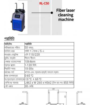
পরামিতি
আইটেম
পরামিতি
পরিষ্কারের শক্তি
50 ডাব্লু
বর্তমান খরচ
পাউট = পোনম / 5 এ
পাওয়ার ভোল্টেজ
এসি 110/220
কুলিং পদ্ধতি
শীতল শীতল
লেজার ওয়েভলেন্থ
1064nm
প্রস্থ স্ক্যান
1-120 মিমি
প্রিহিট সময়
10-30s
কাজের শর্ত
কম্পন এবং প্রভাব ছাড়াই সমতল স্থান
কাজ তাপমাত্রা
0-60 ℃
সংগ্রহস্থল তাপমাত্রা
-10 ℃ + 60 ℃
মেশিনের আকার
L462 x W 260 x H562 (টান রড সহ 855 মিমি)
নেট ওজন
30 কেজি