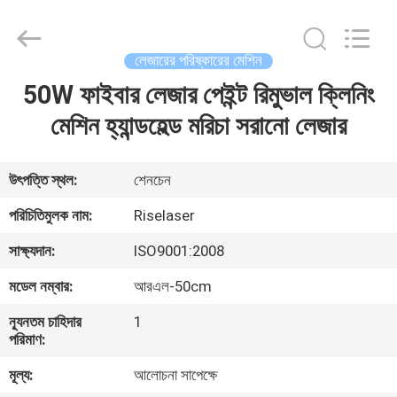
2026
Riselaser
Technology
Co.,
Ltd.
লেজারের পরিষ্কারের মেশিন
All
Rights
50W ফাইবার লেজার পেইন্ট রিমুভাল ক্লিনিং
বাড়ি
Reserved.
মেশিন হ্যান্ডহেল্ড মরিচা সরানো লেজার
পণ্য
উৎপত্তি স্থল:
শেনচেন
ভিআর
পরিচিতিমুলক নাম:
Riselaser
শো
সাক্ষ্যদান:
ISO9001:2008
মডেল নম্বার:
আরএল-50cm
আমাদের
ন্যূনতম চাহিদার
1
সম্পর্কে
পরিমাণ:
মূল্য:
আলোচনা সাপেক্ষে
কারখানা