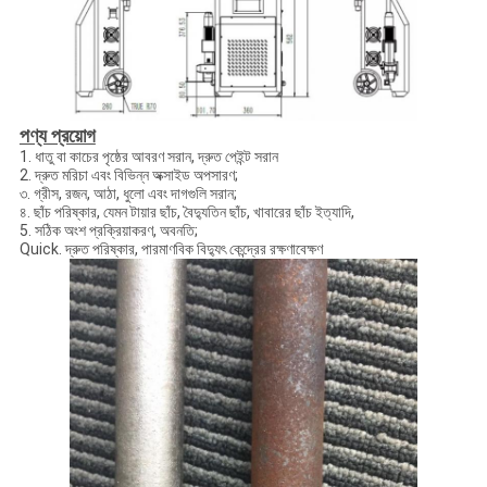
পণ্য প্রয়োগ
1. ধাতু বা কাচের পৃষ্ঠের আবরণ সরান, দ্রুত পেইন্ট সরান
2. দ্রুত মরিচা এবং বিভিন্ন অক্সাইড অপসারণ;
৩. গ্রীস, রজন, আঠা, ধুলো এবং দাগগুলি সরান;
৪. ছাঁচ পরিষ্কার, যেমন টায়ার ছাঁচ, বৈদ্যুতিন ছাঁচ, খাবারের ছাঁচ ইত্যাদি,
5. সঠিক অংশ প্রক্রিয়াকরণ, অবনতি;
Quick. দ্রুত পরিষ্কার, পারমাণবিক বিদ্যুৎ কেন্দ্রের রক্ষণাবেক্ষণ