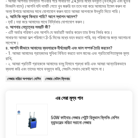
- আমরা আপনার তদন্তটি পাওয়ার পরে সাধারণত 24 ঘন্টার মধ্যে উদ্ধৃতি (উইকএন্ড এবং ছুটির
দিনগুলি বাদে)।আপনি যদি দামটি পেতে খুব জরুরি হন তবে দয়া করে আমাদের ইমেল করুন বা
অন্য উপায়ে আমাদের সাথে যোগাযোগ করুন যাতে আমরা আপনাকে উদ্ধৃতি দিতে পারি।
২. আমি কি নমুনা কিনতে পারি?
আগে
স্থাপন আদেশ?
- হ্যাঁ। দয়া করে আমাদের সাথে নির্দ্বিধায় যোগাযোগ করুন।
৩. আপনার নেতৃত্বের সময়টি কী?
- এটি অর্ডার পরিমাণ এবং আপনি যে অর্ডারটি অর্ডার করেন তার উপর নির্ভর করে।
সাধারণত আমরা অল্প পরিমাণে 3-5 দিনের মধ্যে বহন করতে পারি, বড় পরিমাণের জন্য আলোচনা
সাপেক্ষে।
৪. আপনি কীভাবে আমাদের ব্যবসায়কে দীর্ঘমেয়াদী এবং ভাল সম্পর্ক তৈরি করবেন?
- 1. আমরা আমাদের গ্রাহকদের সুবিধা নিশ্চিত করতে ভাল মানের এবং প্রতিযোগিতামূলক মূল্য
রাখি;
- ২. আমরা প্রতিটি গ্রাহককে আমাদের বন্ধু হিসাবে শ্রদ্ধা করি এবং আমরা আন্তরিকভাবে
ব্যবসা করি এবং তাদের সাথে বন্ধুত্ব করি, সেগুলি সেখান থেকেই আসে না।
লেজার মরিচা অপসারণ মেশিন
লেজার মেটাল ক্লিনার
এর সেরা মূল্য পান
50W ফাইবার লেজার পেইন্ট রিমুভাল ক্লিনিং মেশিন
হ্যান্ডহেল্ড মরিচা সরানো লেজার