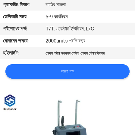
প্যাকেজিং বিবরণ:
কাঠের মামলা
ভ্রমণ
ডেলিভারি সময়:
5-9 কার্যদিবস
মান
পরিশোধের শর্ত:
T/T, ওয়েস্টার্ন ইউনিয়ন, L/C
নিয়ন্ত্রণ
যোগানের ক্ষমতা:
2000units প্রতি বছর
হাইলাইট:
,
লেজার মরিচা অপসারণ মেশিন
লেজার মেটাল ক্লিনার
যোগাযোগ
করুন
ভালো দাম
উদ্ধৃতির
জন্য
আবেদন
РУССКИЙ