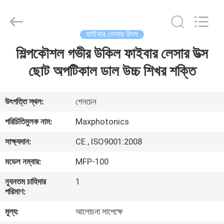
2026
Riselaser
Technology
Co.,
Ltd.
ফাইবার লেসার উৎস
All
Rights
শিল্পকৌশল গভীর উকিল ফাইবার লেসার উত্স
বাড়ি
Reserved.
ছোট অপটিকাল ডাল উচ্চ শিখর শক্তি
পণ্য
উৎপত্তি স্থল:
শেনচেন
ভিআর
পরিচিতিমুলক নাম:
Maxphotonics
শো
সাক্ষ্যদান:
CE , ISO9001:2008
মডেল নম্বার:
MFP-100
আমাদের
ন্যূনতম চাহিদার
1
সম্পর্কে
পরিমাণ:
মূল্য:
আলোচনা সাপেক্ষে
কারখানা