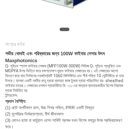
САЙТ
সাইট
ম্যাপ
পণ্যের বর্ণনা
PRIVACY
গভীর খোদাই এবং পরিষ্কারের জন্য 100W ফাইবার লেসার উৎস
POLICY
Maxphotonics
Q- সুইচড স্প্লস ফাইবার লেজার (MFP100W-300W) সিরিজ Q- সুইচড প্রযুক্তি এবং
MOPFA উপর ভিত্তি করে রক্ষণাবেক্ষণ-মুক্ত ফাইবার লেজারের হয়।
এই লেজারের আলো
বিতরণ করে যার নির্গমনের তরঙ্গদৈর্ঘ্যটি 1060 মিলিমিটার এবং শীর্ষ শক্তি 10 সেন্টিমিটার বা তার
উপরে।
হালকা একটি নমনীয় ধাতু দ্বারা ব্যবহৃত কাজ টুকরা দ্বারা পরিচালিত হয়- sheathed
ফাইবার তারের।
লেজারের চলমান প্যারামিটার ডি -২২-এর মাধ্যমে ব্যবহারকারীর বিশেষ নিয়ামক
দ্বারা নির্ধারিত হয়
ইন্টারফেস.
প্রধান বৈশিষ্ট্য:
(1) ছোট অপটিকাল ডাল, উচ্চ শিখর শক্তি, PRR একটি বিস্তৃত
(2) সুপেরিয়র নির্ভরযোগ্যতা, দীর্ঘ জীবনকাল
(3) কোনও ছায়া বা ভার্চুয়াল ওপেন সার্কিট প্রপঞ্চ যখন বিশেষ বস্তুর উপর প্রক্রিয়াকরণ
করে।