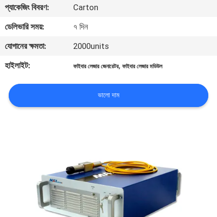
প্যাকেজিং বিবরণ:
Carton
ভ্রমণ
ডেলিভারি সময়:
৭ দিন
মান
যোগানের ক্ষমতা:
2000units
নিয়ন্ত্রণ
হাইলাইট:
,
ফাইবার লেজার জেনারেটর
ফাইবার লেজার মডিউল
যোগাযোগ
ভালো দাম
করুন
উদ্ধৃতির
জন্য
আবেদন
РУССКИЙ