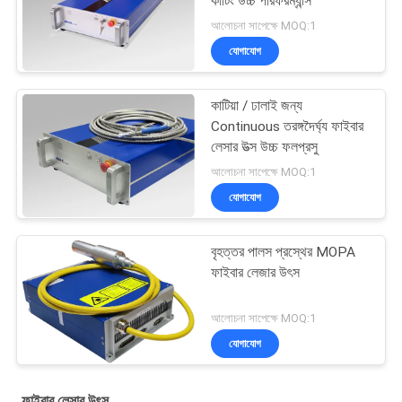
কাটিং উচ্চ পারফরম্যান্স
আলোচনা সাপেক্ষে MOQ:1
যোগাযোগ
কাটিয়া / ঢালাই জন্য
Continuous তরঙ্গদৈর্ঘ্য ফাইবার
লেসার উত্স উচ্চ ফলপ্রসু
আলোচনা সাপেক্ষে MOQ:1
যোগাযোগ
বৃহত্তর পালস প্রস্থের MOPA
ফাইবার লেজার উৎস
আলোচনা সাপেক্ষে MOQ:1
যোগাযোগ
ফাইবার লেসার উৎস