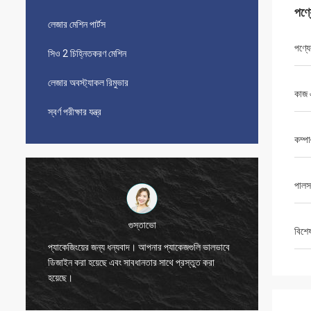
পণ্
লেজার মেশিন পার্টস
পণ্যে
সিও 2 চিহ্নিতকরণ মেশিন
লেজার অবস্ট্যাকল রিমুভার
কাজ 
স্বর্ণ পরীক্ষার যন্ত্র
কম্পা
পালস
বিশে
বিজেতা
ুলি ভালভাবে
ুত করা
ধন্যবাদ, জো।