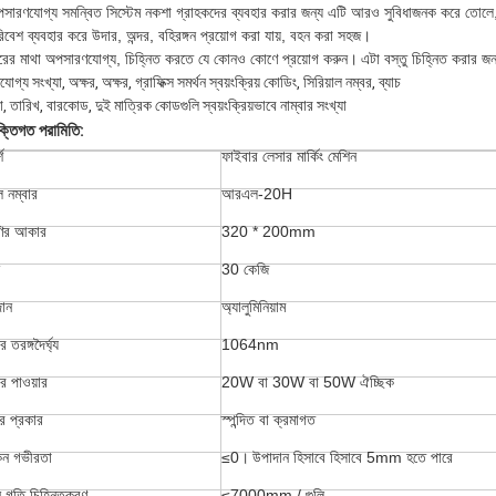
সারণযোগ্য সমন্বিত সিস্টেম নকশা গ্রাহকদের ব্যবহার করার জন্য এটি আরও সুবিধাজনক করে তোলে, শি
িবেশ ব্যবহার করে উদার, অন্দর, বহিরঙ্গন প্রয়োগ করা যায়, বহন করা সহজ।
রের মাথা অপসারণযোগ্য, চিহ্নিত করতে যে কোনও কোণে প্রয়োগ করুন।
এটা বস্তু চিহ্নিত করার জন
ণযোগ্য সংখ্যা, অক্ষর, অক্ষর, গ্রাফিক্স সমর্থন স্বয়ংক্রিয় কোডিং, সিরিয়াল নম্বর, ব্যাচ
া, তারিখ, বারকোড, দুই মাত্রিক কোডগুলি স্বয়ংক্রিয়ভাবে নাম্বার সংখ্যা
ুক্তিগত পরামিতি:
শ
ফাইবার লেসার মার্কিং মেশিন
 নম্বার
আরএল-20H
ণির আকার
320 * 200mm
30 কেজি
ান
অ্যালুমিনিয়াম
 তরঙ্গদৈর্ঘ্য
1064nm
র পাওয়ার
20W বা 30W বা 50W ঐচ্ছিক
র প্রকার
স্পন্দিত বা ক্রমাগত
কন গভীরতা
≤0।
উপাদান হিসাবে হিসাবে 5mm হতে পারে
 গতি চিহ্নিতকরণ
≤7000mm / গুলি