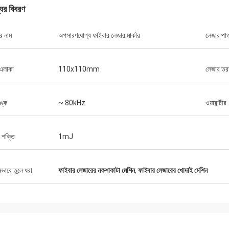
যের বিবরণ
র নাম
অপসারণযোগ্য ফাইবার লেজার মার্কার
লেজার পাও
এলাকা
110x110mm
লেজার তরঙ্গ
ঙ্ক
~ 80kHz
ওয়ারান্টীর
 শক্তি
1mJ
ষভাবে তুলে ধরা
ফাইবার লেজারের নকশাকাটা মেশিন
,
ফাইবার লেজারের খোদাই মেশিন
স্টেফানো
প্যাকেজিংয়ের জন্য ধ
যন্ত্রটি দৃ looks় দেখায় ... ভাল নির্মিত ... এটির মতো!
ডিজাইন করা হয়েছে এবং
হয়েছে।