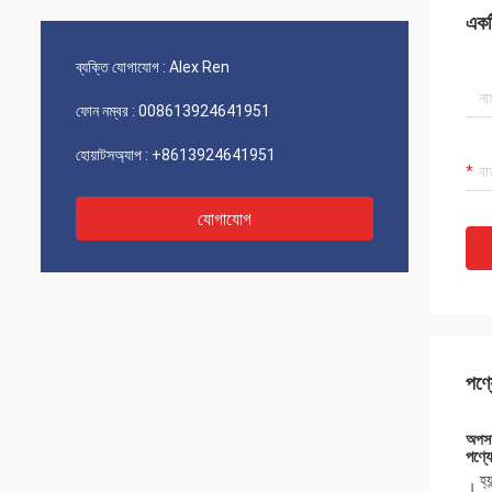
একটি
ব্যক্তি যোগাযোগ :
Alex Ren
ফোন নম্বর :
008613924641951
হোয়াটসঅ্যাপ :
+8613924641951
যোগাযোগ
পণ্য
অপসা
পণ্যে
হ্
।