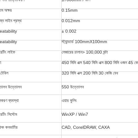
নতম অক্ষর
0.15mm
িম্ন লাইন প্রস্থ
0.012mm
eatability
± 0.002
eatability
স্ট্যান্ডার্ড 100mmX100mm
েটিং লাইফ
লেজারের চালান> 100,000 ঘন্টা
া
450 মিমি এক্স 540 মিমি এক্স 800 মিমি ওজন 45 ক
টেবিল
320 মিমি এক্স 200 মিমি 30 কেজি বেধ
তোলন উত্তোলন
550 উত্তোলন
করণ ব্যবস্থা
এয়ার কুলিং
েটিং সিস্টেম
WinXP / Win7
ফিক কনভার্টার
CAD, CorelDRAW, CAXA