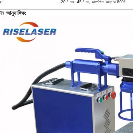
েশ
-20 ° সেঃ -45 ° সে, আপেক্ষিক আর্দ্রতা 80%
িন আনুষাঙ্গিক: