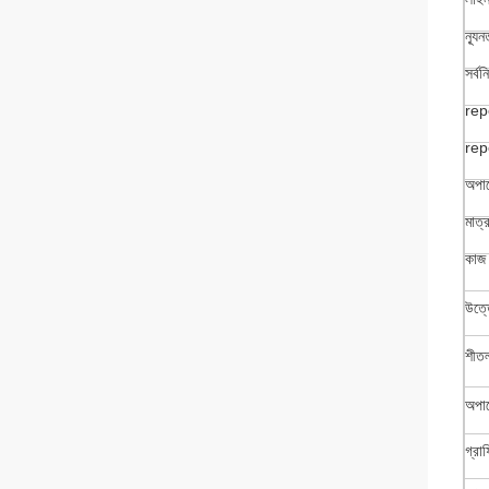
ন্যূ
সর্বন
rep
rep
অপার
মাত্র
কাজ 
উত্
শীতল
অপার
গ্রা