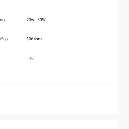
য়ার
20w - 50W
দৈর্ঘ্য
1064nm
১ বছর
গুস্তাভো
ন্যবাদ। আপনার প্যাকেজগুলি ভালভাবে
 সাবধানতার সাথে প্রস্তুত করা