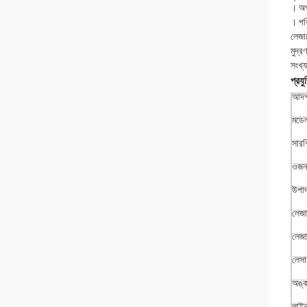
।
অপ
।
পর
লেজা
মুদ্র
সংখ্য
প্রয
আদর্
মডেল
সার
ওজন
উপাদ
লেজার
লেজা
লেসা
অঙ্
লাইন