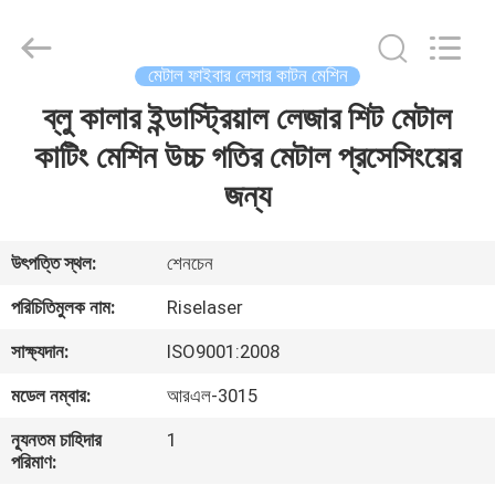
2026
Riselaser
Technology
Co.,
Ltd.
মেটাল ফাইবার লেসার কাটন মেশিন
All
Rights
ব্লু কালার ইন্ডাস্ট্রিয়াল লেজার শিট মেটাল
বাড়ি
Reserved.
কাটিং মেশিন উচ্চ গতির মেটাল প্রসেসিংয়ের
পণ্য
জন্য
ভিআর
উৎপত্তি স্থল:
শেনচেন
শো
পরিচিতিমুলক নাম:
Riselaser
সাক্ষ্যদান:
ISO9001:2008
আমাদের
মডেল নম্বার:
আরএল-3015
সম্পর্কে
ন্যূনতম চাহিদার
1
পরিমাণ:
কারখানা