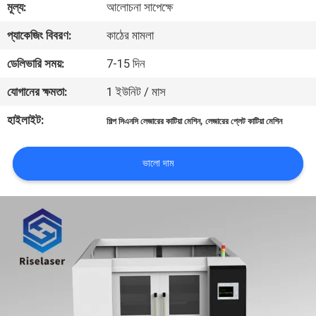
মূল্য:
আলোচনা সাপেক্ষে
ভ্রমণ
প্যাকেজিং বিবরণ:
কাঠের মামলা
মান
ডেলিভারি সময়:
7-15 দিন
নিয়ন্ত্রণ
যোগানের ক্ষমতা:
1 ইউনিট / মাস
হাইলাইট:
,
শিল্প সিএনসি লেজারের কাটিয়া মেশিন
লেজারের প্লেট কাটিয়া মেশিন
যোগাযোগ
করুন
ভালো দাম
উদ্ধৃতির
জন্য
আবেদন
РУССКИЙ