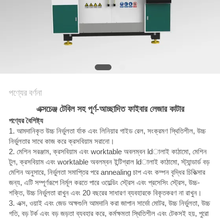
САЙТ
সাইট
ম্যাপ
PRIVACY
পণ্যের বর্ণনা
POLICY
এক্সচেঞ্জ টেবিল সহ পূর্ণ-আচ্ছাদিত ফাইবার লেজার কাটার
পণ্যের বৈশিষ্ট্য
1. আমদানিকৃত উচ্চ নির্ভুলতা র্যাক এবং লিনিয়ার গাইড রেল, সংক্রমণ স্থিতিশীল, উচ্চ
নির্ভুলতার সাথে কাজ করে ক্রসবিয়াম সরানো।
2. মেশিন সরঞ্জাম, ক্রসবিয়াম এবং worktable অবলম্বন ldালাই কাঠামো, মেশিন
টুল, ক্রসবিয়াম এবং worktable অবলম্বন ইন্টিগ্রাল ldালাই কাঠামো, স্ট্যান্ডার্ড বড়
মেশিন অনুসারে, নির্ভুলতা সমাপ্তির পরে annealing চাপ এবং কম্পন বৃদ্ধির চিকিত্সার
জন্য, এটি সম্পূর্ণরূপে নির্মূল করতে পারে ওয়েল্ডিং স্ট্রেস এবং প্রসেসিং স্ট্রেস, উচ্চ-
শক্তি, উচ্চ নির্ভুলতা রাখুন এবং 20 বছরের সাধারণ ব্যবহারকে বিকৃতকরণ না রাখুন।
3. এক্স, ওয়াই এবং জেড অক্ষগুলি আমদানি করা জাপান সার্ভো মোটর, উচ্চ নির্ভুলতা, উচ্চ
গতি, বড় টর্ক এবং বড় জড়তা ব্যবহার করে, কর্মক্ষমতা স্থিতিশীল এবং টেকসই হয়, পুরো