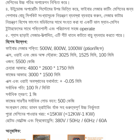
মেশিনের উচ্চ গতির অপারেশন নিশ্চিত করে।
৪. উইন্ডোজ অপারেটিং সিস্টেমের উপর ভিত্তি করে, ফাইবার লেজার কাটিং মেশিনের জন্য
পেশাদার বোচু সিপকিট সংখ্যাসূচক নিয়ন্ত্রণ ব্যবস্থা ব্যবহার করুন, লেজার কাটার
নিয়ন্ত্রণ বিশেষ ফাংশন মডিউলের সাথে সংহত করা যা একটি ভাল ম্যান-মেশিন
ইন্টারফেসের সাথে শক্তিশালী এবং পরিচালনা সহজ operate
৫. গ্যাস ছাড়াই লেজার-উত্পাদিত, এটি শীট ধাতব কাটতে বায়ু ব্যবহার করতে পারে।
বিশেষ উল্লেখ:
ফাইবার লেজার শক্তি: 500W, 800W, 1000W (ptionচ্ছিক)
এক্স, ওয়াই এবং জেড অক্ষ স্ট্রোক: 3025 মিমি, 1525 মিমি, 100 মিমি
ওজন: 5500 কেজি
চেহারা আকার: 4800 * 2600 * 1750 মিমি
কাজের আকার: 3000 * 1500 মিমি
এক্স এবং ওয়াই অবস্থানের যথার্থতা: + -0.05 মিমি
সর্বাধিক গতি: 100 মি / মিনিট
সর্বাধিক ত্বরণ: 1 জি
কাজের সারণীর সর্বাধিক লোড বহন: 500 কেজি
সংক্রমণ মোড: ডাবল ড্রাইভিং র্যাক সহ গুরুত্বপূর্ণ উচ্চ নির্ভুলতা
পুরো মেশিনের পাওয়ার খরচ: <15KW (<12KW-1 KW)
রেটেড ভোল্টেজ এবং ফ্রিকোয়েন্সি: 380V / 50Hz / 60Hz / 60A
আনুষাঙ্গিক: