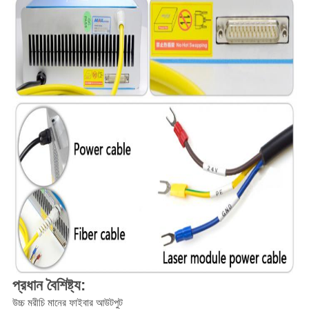
প্রধান বৈশিষ্ট্য:
উচ্চ মরীচি মানের ফাইবার আউটপুট