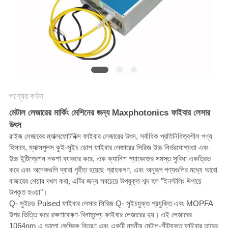
САЙТ
সাইট
ম্যাপ
PRIVACY
পণ্যের বর্ণনা
POLICY
মেটাল লেজারের মার্কিং মেশিনের জন্য Maxphotonics ফাইবার লেসার
উৎস
রাইজ লেজারের ম্যাক্সফোটনিক্স ফাইবার লেজারের উৎস, সর্বাধিক প্রতিনিধিত্বশীল পণ্য
হিসাবে, ম্যাক্সপুলস কুই-সুইচ ডোশ ফাইবার লেজারের সিরিজ উচ্চ নির্ভরযোগ্যতা এবং
উচ্চ ইন্টিগ্রেশন নকশা ব্যবহার করে, এক ফ্যানিশ প্যাকেজের সমস্ত সুবিধা একত্রিত
করে এবং অনেকগুলি দ্বারা গৃহীত হয়েছে গ্রাহকগণ, এবং অনুরূপ পণ্যগুলির মধ্যে আরো
বাজারের শেয়ার দখল করা, এটির জন্য সবচেয়ে উপযুক্ত শব্দ হল "ইনস্টলিং উপায়ে
উপকৃত হওয়া"।
Q- সুইচড Pulsed ফাইবার লেসার সিরিজ Q- সুইচযুক্ত প্রযুক্তি এবং MOPFA
উপর ভিত্তি করে রক্ষণাবেক্ষণ-বিনামূল্যে ফাইবার লেজারের হয়।
এই লেজারের
1064nm এ আলো কেন্দ্রিক বিতরণ এবং একটি নমনীয় মেটাল-শীটযুক্ত ফাইবার তারের