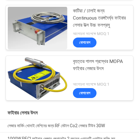
কাটিয়া / ঢালাই জন্য
Continuous তরঙ্গদৈর্ঘ্য ফাইবার
লেসার উত্স উচ্চ ফলপ্রসু
আলোচনা সাপেক্ষে MOQ:1
যোগাযোগ
বৃহত্তর পালস প্রস্থের MOPA
ফাইবার লেজার উৎস
আলোচনা সাপেক্ষে MOQ:1
যোগাযোগ
ফাইবার লেসার উৎস
লেজার মার্কিং খোদাই মেশিনের জন্য RF মেটাল Co2 লেজার টিউব 30W
1000W RECI ফাইবার লেজার জেনারেটর 2 বছরের ওয়ারেন্টি ওয়াটার কুলিং সহ