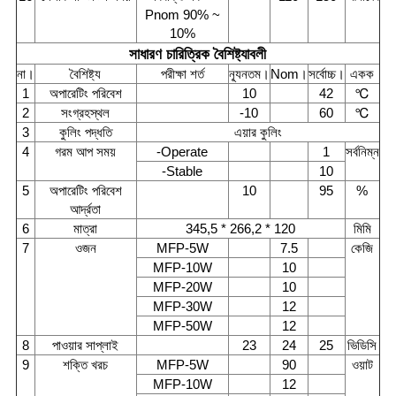
Pnom 90% ~
10%
সাধারণ চারিত্রিক বৈশিষ্ট্যাবলী
না।
বৈশিষ্ট্য
পরীক্ষা শর্ত
ন্যূনতম।
Nom।
সর্বোচ্চ।
একক
1
অপারেটিং পরিবেশ
10
42
℃
2
সংগ্রহস্থল
-10
60
℃
3
কুলিং পদ্ধতি
এয়ার কুলিং
4
গরম আপ সময়
-Operate
1
সর্বনিম্ন
-Stable
10
5
অপারেটিং পরিবেশ
10
95
%
আর্দ্রতা
6
মাত্রা
345,5 * 266,2 * 120
মিমি
7
ওজন
MFP-5W
7.5
কেজি
MFP-10W
10
MFP-20W
10
MFP-30W
12
MFP-50W
12
8
পাওয়ার সাপ্লাই
23
24
25
ভিডিসি
9
শক্তি খরচ
MFP-5W
90
ওয়াট
MFP-10W
12