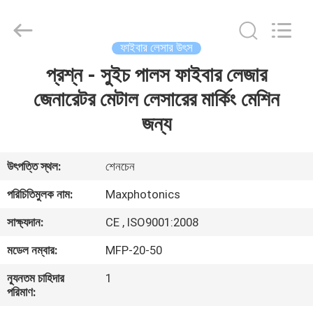
2026
Riselaser
Technology
Co.,
Ltd.
ফাইবার লেসার উৎস
All
Rights
প্রশ্ন - সুইচ পালস ফাইবার লেজার
বাড়ি
Reserved.
জেনারেটর মেটাল লেসারের মার্কিং মেশিন
পণ্য
জন্য
ভিআর
উৎপত্তি স্থল:
শেনচেন
শো
পরিচিতিমুলক নাম:
Maxphotonics
সাক্ষ্যদান:
CE , ISO9001:2008
আমাদের
মডেল নম্বার:
MFP-20-50
সম্পর্কে
ন্যূনতম চাহিদার
1
পরিমাণ:
কারখানা