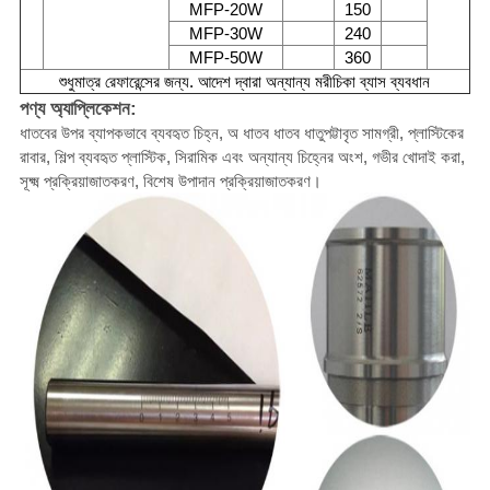
MFP-20W
150
MFP-30W
240
MFP-50W
360
শুধুমাত্র রেফারেন্সের জন্য.
আদেশ দ্বারা অন্যান্য মরীচিকা ব্যাস ব্যবধান
পণ্য অ্যাপ্লিকেশন:
ধাতবের উপর ব্যাপকভাবে ব্যবহৃত চিহ্ন, অ ধাতব ধাতব ধাতুপট্টাবৃত সামগ্রী, প্লাস্টিকের
রাবার, শিল্প ব্যবহৃত প্লাস্টিক, সিরামিক এবং অন্যান্য চিহ্নের অংশ, গভীর খোদাই করা,
সূক্ষ্ম প্রক্রিয়াজাতকরণ, বিশেষ উপাদান প্রক্রিয়াজাতকরণ।