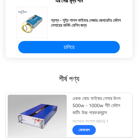
এর সেরা মূল্য পান
প্রশ্ন - সুইচ পালস ফাইবার লেজার জেনারেটর মেটাল
লেসারের মার্কিং মেশিন জন্য
চালিয়ে
শীর্ষ পণ্য
একক মোড ফাইবার লেসার উৎস
500w - 1000w শীট মেটাল
কাটিং উচ্চ পারফরম্যান্স
আলোচনা সাপেক্ষে MOQ:1
যোগাযোগ