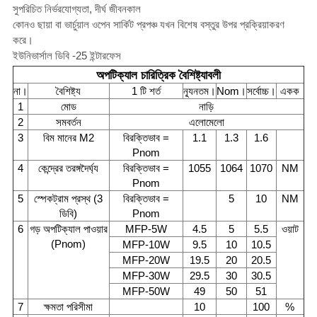
সুপরিচিত নির্ভরযোগ্যতা, দীর্ঘ জীবনকাল
কোনও ছায়া বা ভার্চুয়াল ওপেন সার্কিট প্রপঞ্চ যখন বিশেষ বস্তুর উপর প্রক্রিয়াকরণ
করে।
ইউনিভার্সাল ডিবি -25 ইন্টারফেস
অপটিক্যাল চারিত্রিক বৈশিষ্ট্যাবলী
না।
বৈশিষ্ট্য
1 টি শর্ত
ন্যূনতম।
Nom।
সর্বোচ্চ।
একক
1
মোড
নাড়ি
2
সমবর্তন
এলোমেলো
3
বিম মানের M2
বিরক্তিভাব =
1.1
1.3
1.6
Pnom
4
কেন্দ্রের তরঙ্গদৈর্ঘ্য
বিরক্তিভাব =
1055
1064
1070
NM
Pnom
5
স্পেকট্রাম প্রস্থ (3
বিরক্তিভাব =
5
10
NM
ডিবি)
Pnom
6
গড় অপটিক্যাল পাওয়ার
MFP-5W
4.5
5
5.5
ওয়াট
(Pnom)
MFP-10W
9.5
10
10.5
MFP-20W
19.5
20
20.5
MFP-30W
29.5
30
30.5
MFP-50W
49
50
51
7
ক্ষমতা পরিসীমা
10
100
%