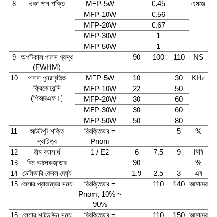
8
একা পাল শক্তি
MFP-5W
0.45
এমজে
MFP-10W
0.56
MFP-20W
0.67
MFP-30W
1
MFP-50W
1
9
অপটিকাল পালস প্রস্থ
90
100
110
NS
(FWHM)
10
পালস পুনরাবৃত্তি
MFP-5W
10
30
KHz
ফ্রিকোয়েন্সি
MFP-10W
22
50
(পিআরএফ।)
MFP-20W
30
60
MFP-30W
30
60
MFP-50W
50
80
11
আউটপুট শক্তি
বিরক্তিভাব =
5
%
স্থায়িত্ব
Pnom
12
বীম ব্যাসার্ধ
1 / E2
6
7.5
9
মিমি
13
বিম আলেকজান্ডার
90
%
14
ডেলিভারি কেবল দৈর্ঘ্য
1.9
2.5
3
এম
15
লেসার প্রারম্ভের সময়
বিরক্তিভাব =
110
140
আমাদের
Pnom, 10% ~
90%
16
লেসার শাটডাউন সময়
বিরক্তিভাব =
110
150
আমাদের