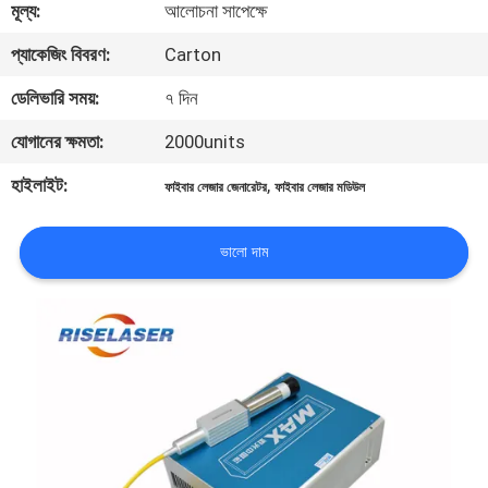
মূল্য:
আলোচনা সাপেক্ষে
ভ্রমণ
প্যাকেজিং বিবরণ:
Carton
মান
ডেলিভারি সময়:
৭ দিন
নিয়ন্ত্রণ
যোগানের ক্ষমতা:
2000units
হাইলাইট:
,
ফাইবার লেজার জেনারেটর
ফাইবার লেজার মডিউল
যোগাযোগ
করুন
ভালো দাম
উদ্ধৃতির
জন্য
আবেদন
РУССКИЙ