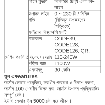
লাইন মুদ্রণ
আকারের মধ্যে একাধিক-
লাইন
উত্পাদন লাইন
0 ~ 230 মি / মিনিট
গতি
(বিভিন্ন উপকরণের
ভিত্তিতে)
ফাইলের বিন্যাস
পিএলটি
বারকোড
CODE39,
CODE128,
CODE126, QR,
মেশিন পরামিতি
বিদ্যুৎ সরবরাহ
110-240W
শক্তি খরচ
1100W
এনডাব্লু
30 কেজি
মূল
এফ
eature
s
জার্মান লেজার প্রযুক্তি, স্বাধীন গবেষণা ও বিকাশ নকশা,
জার্মান 100-শ্রেণীর ক্লিন রুম, জার্মান উত্পাদন প্রক্রিয়াটির
সম্পূর্ণ সেট।
ইউভি লেজার উত্স 5000 ঘন্টা ধরে জীবন।