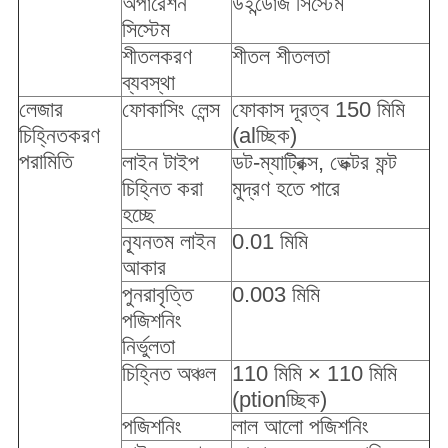
অপারেশন
উইন্ডোজ সিস্টেম
সিস্টেম
শীতলকরণ
শীতল শীতলতা
ব্যবস্থা
লেজার
ফোকাসিং লেন্স
ফোকাস দূরত্ব 150 মিমি
চিহ্নিতকরণ
(alচ্ছিক)
পরামিতি
লাইন টাইপ
ডট-ম্যাট্রিক্স, ভেক্টর ফন্ট
চিহ্নিত করা
মুদ্রণ হতে পারে
হচ্ছে
ন্যূনতম লাইন
0.01 মিমি
আকার
পুনরাবৃত্তি
0.003 মিমি
পজিশনিং
নির্ভুলতা
চিহ্নিত অঞ্চল
110 মিমি × 110 মিমি
(ptionচ্ছিক)
পজিশনিং
লাল আলো পজিশনিং