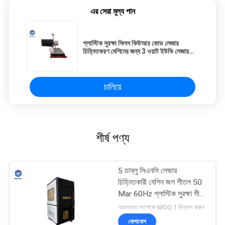
এর সেরা মূল্য পান
প্লাস্টিক সুরক্ষা সিলস কিউআর কোড লেজার
চিহ্নিতকরণ মেশিনের জন্য 3 ওয়াট ইউভি লেজার
খোদাই মেশিন
চালিয়ে
শীর্ষ পণ্য
5 ডাব্লু সিএনসি লেজার
চিহ্নিতকারী মেশিন জল শীতল 50
Mar 60Hz প্লাস্টিক সুরক্ষা সীল
জন্য H
আলোচনা সাপেক্ষে MOQ:1 বিন্যাস করুন
যোগাযোগ