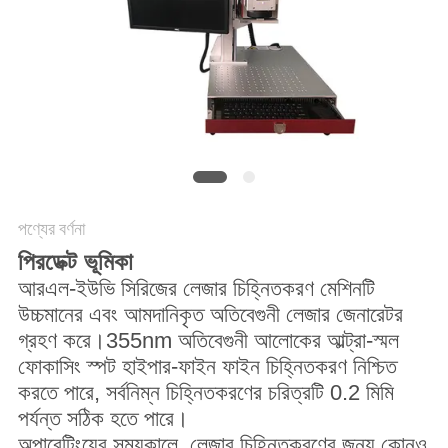
САЙТ
সাইট
ম্যাপ
PRIVACY
POLICY
পণ্যের বর্ণনা
পি
রডেক্ট ভূমিকা
আরএল-ইউভি সিরিজের লেজার চিহ্নিতকরণ মেশিনটি
উচ্চমানের এবং আমদানিকৃত অতিবেগুনী লেজার জেনারেটর
গ্রহণ করে।355nm অতিবেগুনী আলোকের আল্ট্রা-স্মল
ফোকাসিং স্পট হাইপার-ফাইন ফাইন চিহ্নিতকরণ নিশ্চিত
করতে পারে, সর্বনিম্ন চিহ্নিতকরণের চরিত্রটি 0.2 মিমি
পর্যন্ত সঠিক হতে পারে।
অপারেটিংয়ের সময়কালে, লেজার চিহ্নিতকরণের জন্য কোনও