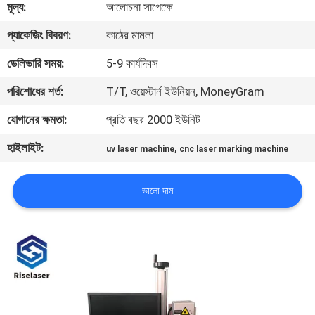
মূল্য:
আলোচনা সাপেক্ষে
ভ্রমণ
প্যাকেজিং বিবরণ:
কাঠের মামলা
মান
ডেলিভারি সময়:
5-9 কার্যদিবস
নিয়ন্ত্রণ
পরিশোধের শর্ত:
T/T, ওয়েস্টার্ন ইউনিয়ন, MoneyGram
যোগানের ক্ষমতা:
প্রতি বছর 2000 ইউনিট
যোগাযোগ
হাইলাইট:
,
uv laser machine
cnc laser marking machine
করুন
ভালো দাম
উদ্ধৃতির
জন্য
আবেদন
РУССКИЙ