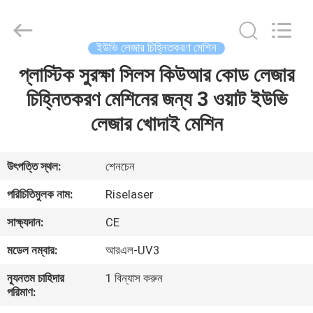
2026
Riselaser
Technology
Co.,
Ltd.
ইউভি লেজার চিহ্নিতকরণ মেশিন
All
Rights
প্লাস্টিক সুরক্ষা সিলস কিউআর কোড লেজার
বাড়ি
Reserved.
চিহ্নিতকরণ মেশিনের জন্য 3 ওয়াট ইউভি
পণ্য
লেজার খোদাই মেশিন
ভিআর
উৎপত্তি স্থল:
শেনচেন
শো
পরিচিতিমুলক নাম:
Riselaser
সাক্ষ্যদান:
CE
আমাদের
মডেল নম্বার:
আরএল-UV3
সম্পর্কে
ন্যূনতম চাহিদার
1 বিন্যাস করুন
পরিমাণ:
কারখানা