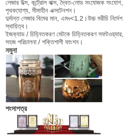
লেজার উত্স, কন্ট্রোল বাক্স, দ্বৈত-লোড সংযোজক সংযোগ,
পৃথকযোগ্য, সীমাহীন এক্সটেনশন।
দুর্দান্ত লেজার বিমের মান, এম
<1.2।উচ্চ মরীচি নির্দেশ
ঘ
স্থায়িত্ব।
ইজক্যাড / চিহ্নিতকরণ মেটকে চিহ্নিতকরণ সফটওয়্যার,
সহজ পরিচালনা / শক্তিশালী ফাংশন।
নমুনা
শংসাপত্র