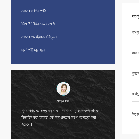
লেজার মেশিন পার্টস
পণ্
সিও 2 চিহ্নিতকরণ মেশিন
পণ্যে
লেজার অবস্ট্যাকল রিমুভার
স্বর্ণ পরীক্ষার যন্ত্র
কাজ 
পুনরা
ওয়ারা
বিজেতা
বিশে
ধন্যবাদ, জো।
যন্ত্রটি দ