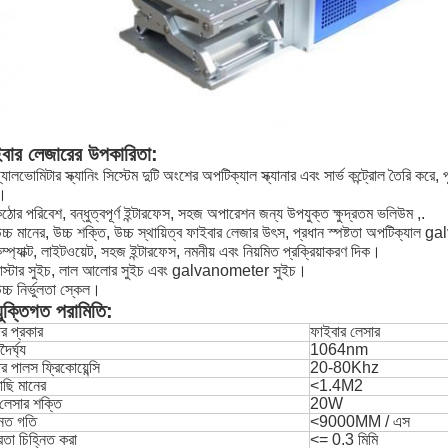
বার লেজারের উপকারিতা:
্যালভোমিটার স্ক্যানিং সিস্টেম দুটি অংশের অপটিক্যাল স্ক্যানার এবং সার্ভ কন্ট্রোল তৈরি করে
।
ঠোর পরিবেশ, বন্ধুত্বপূর্ণ ইন্টারফেস, সহজ অপারেশন জন্য উপযুক্ত ক্ষুদ্রতম ভলিউম ,.
চ্চ মানের, উচ্চ শক্তি, উচ্চ স্থায়িত্ব ফাইবার লেজার উৎস, প্রধান স্পষ্টতা অপটিক্যাল g
ম্প্যাক্ট, লাইটওয়েট, সহজ ইন্টারফেস, নমনীয় এবং নিয়মিত প্রক্রিয়াকরণ দিক।
মাস্টার সুইচ, লাল আলোর সুইচ এবং galvanometer সুইচ।
চ্চ নির্ভুলতা স্কেল।
যুক্তিগত পরামিতি:
র প্রকার
ফাইবার লেসার
দৈর্ঘ্য
1064nm
র পালস ফ্রিকোয়েন্সি
20-80Khz
ছি মানের
<1.4M2
ষ লেসার শক্তি
20W
নিত গতি
<9000MM / এস
তা চিহ্নিত করা
<= 0.3 মিমি