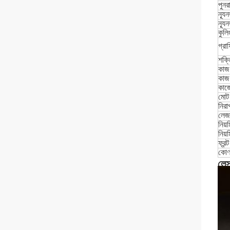
পুনরা
ন্য
ন্য
কুল
গ্রা
শক্
কাজ 
কাজ 
কাজ
মোট 
নিরা
লেজা
নিয়
নিয়
ফ্রন
কোণ 
লেস