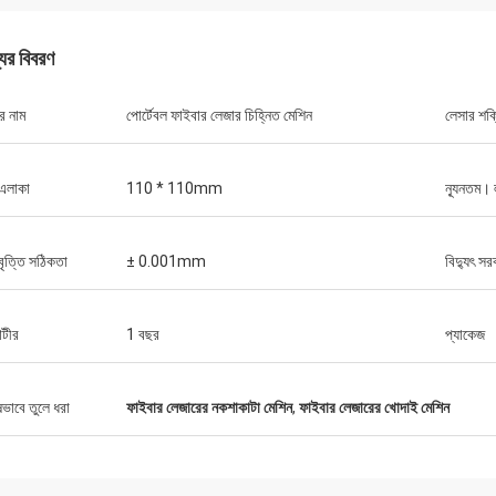
যের বিবরণ
র নাম
পোর্টেবল ফাইবার লেজার চিহ্নিত মেশিন
লেসার শক্
এলাকা
110 * 110mm
ন্যূনতম।
বৃত্তি সঠিকতা
± 0.001mm
বিদ্যুৎ সর
ন্টীর
1 বছর
প্যাকেজ
গুস্তাভো
স্টেফানো
প্যাকেজিংয়ের জন্য ধন্যবাদ। আপন
ষভাবে তুলে ধরা
ফাইবার লেজারের নকশাকাটা মেশিন
,
ফাইবার লেজারের খোদাই মেশিন
ৃ looks় দেখায় ... ভাল নির্মিত ... এটির মতো!
ডিজাইন করা হয়েছে এবং সাবধানতার 
হয়েছে।