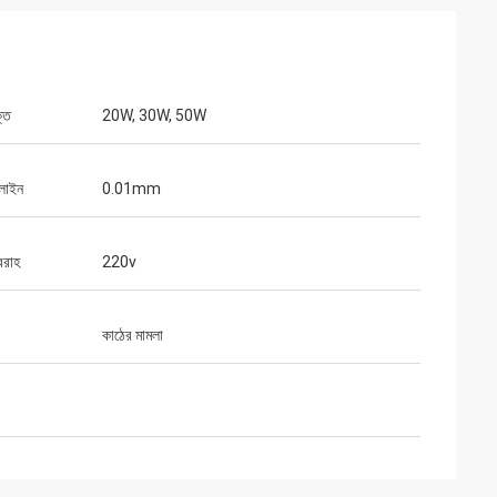
তি
20W, 30W, 50W
 লাইন
0.01mm
বরাহ
220v
কাঠের মামলা
ার প্যাকেজগুলি ভালভাবে
সাথে প্রস্তুত করা