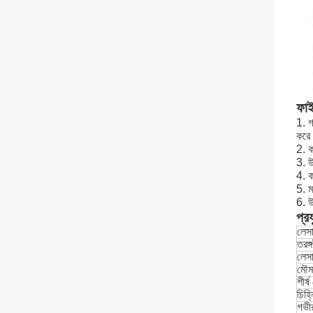
ফাই
1. গ
করে
2. ক
3. উ
4. ক
5. 
6. উ
প্র
লেসা
তরঙ্গ
লেসা
মৌমা
শীর্
চিহ্
গভীর