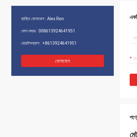
একটি
ব্যক্তি যোগাযোগ :
Alex Ren
ফোন নম্বর :
008613924641951
হোয়াটসঅ্যাপ :
+8613924641951
যোগাযোগ
পণ্য
মে