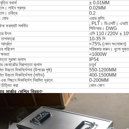
বৃত্তি যথার্থ
± 0.01MM
ূনতম।
লাইন প্রস্থ
0.02MM
ূনতম।
চরিত্র
0.2
িং মোড
এয়ার কুলিং
, PLT।
ডিএসটি।
এআই
ফিক ফরম্যাট সমর্থিত
সিডিআর।
DWG
তির উৎস
এসি 110 / 220V ± 1
তাপমাত্রা
10-35 সি
আর্দ্রতা
<75% (কোন সংযোজন)
ের পরিবেশ
পরিষ্কার করুন।
ধুলো মুক্ত
ক্ষমতা
<1000W
পত্তা সুরক্ষা ক্লাস
IP54
র জেনারেটর নিরাপত্তা ক্লাস
চতুর্থ
মিত উচ্চতা দিকনির্দেশনা (উপরের পৃষ্ঠ)
550-1200MM
মিত উচ্চতা দিকনির্দেশনা (সাইড)
400-1500MM
্ট এবং পিছনে দিকনির্দেশ নিয়মিত দূরত্ব
0-200MM
চিহ্নিত করা
কোন কোণ
ার মার্কার মেশিন বিবরণ: