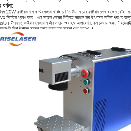
 বর্ণনা:
টেবল 20W ফাইবার নাম কার্ড লেজার মার্কিং মেশিন উচ্চ মানের ফাইবার লেজার জেনারেটর, 
vo সিস্টেম গ্রহণ করে।
এই মডেল লেসার চিহ্নিত সরঞ্জাম ভর উৎপাদন চাহিদা পূরণের জন্য 
asts।
উপরন্তু ফাইবার লেজার মার্কার এছাড়াও সহজ অপারেশন, কম চলমান খরচ, দীর্ঘমেয়াদী
ারণগুলি
শিল্প উত্পাদন সন্তুষ্ট করার জন্য
তার
ক্ষমতা
devotes
।