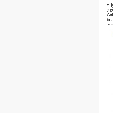
পণ্য
পোর্
Gal
bo
সব ক