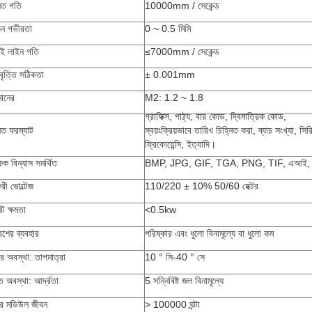
নিত গতি
10000mm / সেকেন্ড
ন গভীরতা
0 ~ 0.5 মিমি
ই লাইন গতি
≤7000mm / সেকেন্ড
াবৃত্তি সঠিকতা
± 0.001mm
মানের
M2: 1.2 ~ 1.8
গ্রাফিক্স, পাঠ্য, বার কোড, দ্বিমাত্রিক কোড,
নিত ফরম্যাট
স্বয়ংক্রিয়ভাবে তারিখ চিহ্নিত করা, ব্যাচ সংখ্যা, সির
ফ্রিকোয়েন্সি, ইত্যাদি।
িক বিন্যাস সমর্থিত
BMP, JPG, GIF, TGA, PNG, TIF, এআই, D
করী ভোল্টেজ
110/220 ± 10% 50/60 হেক্টর
ট ক্ষমতা
<0.5kw
েশের ব্যবহার
পরিষ্কার এবং ধুলো বিনামূল্যে বা ধুলো কম
র অবস্থা: তাপমাত্রা
10 ° সি-40 ° সে
রত অবস্থা: আর্দ্রতা
5 সন্নিবিষ্ট জল বিনামূল্যে
র মডিউল জীবন
> 100000 ঘন্টা