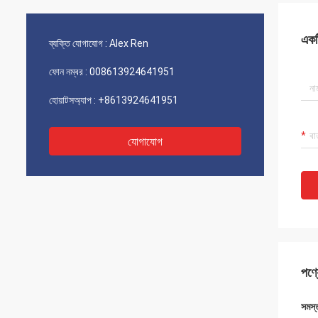
একটি
ব্যক্তি যোগাযোগ :
Alex Ren
ফোন নম্বর :
008613924641951
হোয়াটসঅ্যাপ :
+8613924641951
যোগাযোগ
পণ্য
সমস্