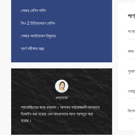
লেজার মেশিন পার্টস
পণ্
সিও 2 চিহ্নিতকরণ মেশিন
পণ্যে
লেজার অবস্ট্যাকল রিমুভার
স্বর্ণ পরীক্ষার যন্ত্র
কাজ 
পুনরা
ওয়ারা
বিজেতা
জগুলি ভালভাবে
বিশে
্তুত করা
ধন্যবাদ, জো।