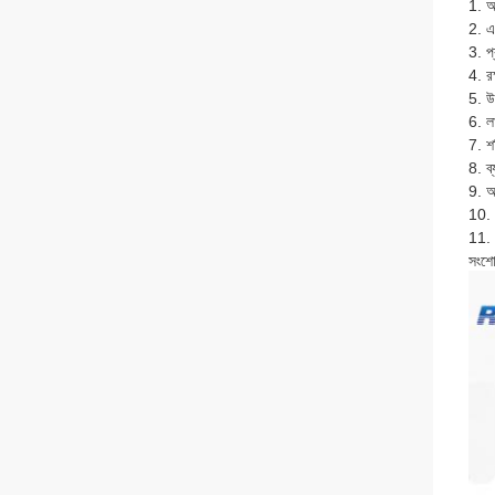
1. আ
2. এয
3. প্
4. রক
5. উ
6. ল
7. শক
8. ব্
9. আ
10.
11. 
সংশ