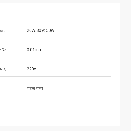
য়ার
20W, 30W, 50W
 লাইন
0.01mm
বরাহ
220v
কাঠের মামলা
গুস্তাভো
 ধন্যবাদ। আপনার প্যাকেজগুলি ভালভাবে
বং সাবধানতার সাথে প্রস্তুত করা