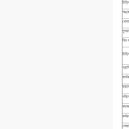
চিহ্
অঙ্ক
খোদা
পুনর
বিম 
চিহ্
গ্রাফ
কার্য
ইউনি
পরিব
কাজে
কর্ম
লেজা