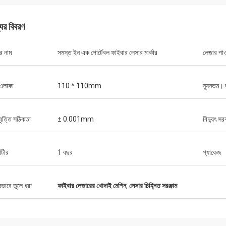
যের বিবরণ
র নাম
সমস্ত ইন এক পোর্টেবল ফাইবার লেসার মার্কার
লেজার পাও
এলাকা
110 * 110mm
ন্যূনতম।
বৃত্তি সঠিকতা
± 0.001mm
বিদ্যুৎ সর
ন্টীর
1 বছর
প্যাকেজ
স্টেফানো
প্যাকেজিংয়ের জন্য
ষভাবে তুলে ধরা
ফাইবার লেজারের খোদাই মেশিন
,
লেসার চিহ্নিত সরঞ্জাম
যন্ত্রটি দৃ looks় দেখায় ... ভাল নির্মিত ... এটির মতো!
ডিজাইন করা হয়েছে এ
হয়েছে।