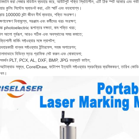
মদানি করা লেজার মডিউল ব্যবহার করে, আউটপুট শক্তি স্থিতিশীল, এটি ঠিক স্পট আকার এবং গভীরত
়ার কুলিং সিস্টেম অ্যাডপ্ট করা, এটা স্মার্ট এবং বহনযোগ্য।
রায় 100000 ঘন্টা জীবন দীর্ঘ ব্যবহার, শক্তি সংরক্ষণ।
্ষণাবেক্ষণ বিনামূল্যে, সরঞ্জাম এবং কর্মীদের খরচ সংরক্ষণ;
চ্চ photoelectric রূপান্তর দক্ষতা, কম শক্তি খরচ;
াল আলো পূর্বরূপ, আরও সঠিক এবং অবস্থানের সময় কমাতে;
্তিশালী মার্কিং সফ্টওয়্যার সঙ্গে ল্যাপটপ;
যবহারকারী বান্ধব সফ্টওয়্যার ইন্টারফেস, সহজ অপারেশন;
লাদাভাবে বিভিন্ন স্তর গ্রাফিক সেট করুন এবং মোকাবেলা;
 সমর্থন PLT, PCX, AL, DXF, BMP, JPG ফরম্যাট ফাইল;
অটোক্যাড সমৃদ্ধ, CorelDraw, ফটোশপ ইত্যাদি সফ্টওয়্যার স্বয়ংক্রিয় ক্রমিককরণ, তারিখ কোডিং চ
োধন।