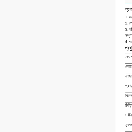
প্রধা
1. মা
2. পো
3. পর
সম্পৃ
4. অন
প্রয
মডে
লেজা
লেজার
প্রশ্
বিকি
চিহ্
সর্বন
ন্যূ