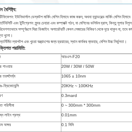
ন বৈশিষ্ট্য:
ল্টিফিকেশন: ইউনিভার্সাল ডেস্কটপ মার্কিং মেশিন হিসাবে কাজ করুন, অথবা হ্যান্ডহেল্ড মার্কিং মেশিন হিসাবে
র্টেবিলিটি এবং ইন্টিগ্রেশন: সুন্দর চেহারা এবং কম্প্যাক্ট গঠন, যা মেশিনের ভলিউম হ্রাস, কিন্তু স
িবেশগতভাবে সম্পূর্ণরূপে ঘিরা ডিজাইন: অপারেটরটি কেবল লেজারের বিকিরণ থেকে দূরে থাকুন না, তবে কর্মক্
ক্ত ধুলো।
্তর্নির্মিত ল্যাপটপ এবং খুচরা যন্ত্রাংশের জন্য ড্রয়ারের, স্থান কার্যকর ব্যবহার, মেশিন উচ্চ নির্ভুলতা।
ুক্তিগত পরামিতি:
ল
আরএল-F20
র পাওয়ার
20W / 30W / 50W
 তরঙ্গদৈর্ঘ্য
1065 ± 10nm
নঃ-ফ্রিকোয়েন্সি
20KHz ~ 100KHz
রণ
0.3mard
নিত পরিসীমা
0 ~ 300mm * 300mm
িম্ন লাইন প্রস্থ
0.01mm
নতম অক্ষর
0.1 মিমি