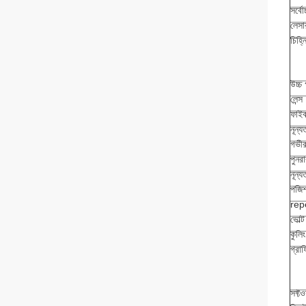
সর্বো
লেসার
চিহ্
উচ্
লেন্স
ফাইবা
নূন্
গভীর
পুনর
নূন্
পজিশ
rep
ভোল্ট
কুলি
গ্রা
সফ্টও