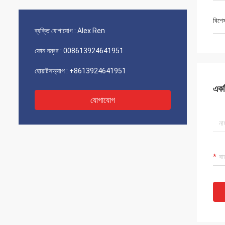
বিশে
ব্যক্তি যোগাযোগ :
Alex Ren
ফোন নম্বর :
008613924641951
হোয়াটসঅ্যাপ :
+8613924641951
একটি
যোগাযোগ