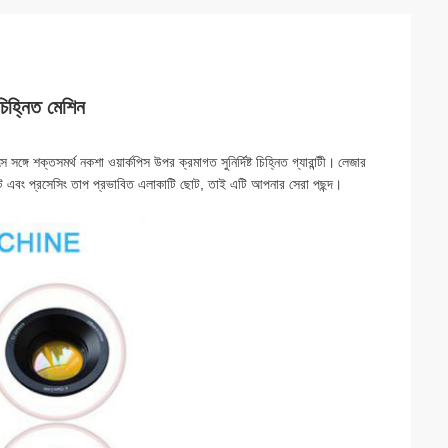
িহ্নিত মেশিন
 সঙ্গে শক্তসমর্থ নকশা ওয়ার্কপিস উপর ক্রমাগত সুনির্দিষ্ট চিহ্নিত গ্যারান্টী।
লেজার
ট এবং প্রসেসিং তাপ প্রভাবিত এলাকাটি ছোট, তাই এটি আপনার সেরা পছন্দ।