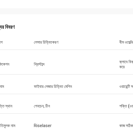
যের বিবরণ
োগ
লেসার চিহ্নিতকরণ
বীম ওয়েল্
ক্লাবে বিক
িফিকেশন
খ্রিস্টাব্দ
করে
নাম
ফাইবার লেজার চিহ্নিত মেশিন
ওয়ারেন্টি 
গুস্তাভ
স্টেফানো
প্যাকেজিংয়ের জন্য ধন্যবাদ। আপন
্তি স্থান
শেনচেন, চীন
শক্তি (ওয
দৃ looks় দেখায় ... ভাল নির্মিত ... এটির মতো!
ডিজাইন করা হয়েছে এবং সাবধানতার
হয়েছে।
িতিমুলক নাম
Riselaser
কাজ সঠিক