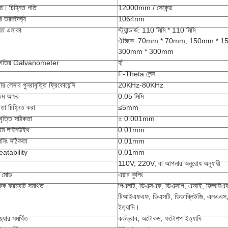
চ্চ।
চিহ্নিত গতি
12000mm / সেকেন্ড
 তরঙ্গদৈর্ঘ্য
1064nm
নিত এলাকা
স্ট্যান্ডার্ড: 110 মিমি * 110 মিমি
ঐচ্ছিক: 70mm * 70mm, 150mm * 
300mm * 300mm
চ গতির Galvanometer
হাঁ
F-Theta লেন্স
র লেসার পুনরাবৃত্তি ফ্রিকোয়েন্সি
20KHz-80KHz
যতম অক্ষর
0.05 মিমি
তা চিহ্নিত করা
≤5mm
াবৃত্তি সঠিকতা
± 0.001mm
যতম লাইনউইথ
0.01mm
নিং সঠিকতা
0.01mm
eatability
0.01mm
110V, 220V, বা আপনার অনুরোধ অনুযায়ী
ং মোড
এয়ার কুলিং
ফিক ফরম্যাট সমর্থিত
পিএলটি, ডিএক্সএফ, ডিএক্সপি, এআই, জিআইএ
টিআইএফএফ, ডিএসটি, ডিডাব্লিউজি, এলএএস, 
ইত্যাদি।
য়্যার সমর্থিত
কর্ডড্রাব, অটোকড, ফটোশপ ইত্যাদি