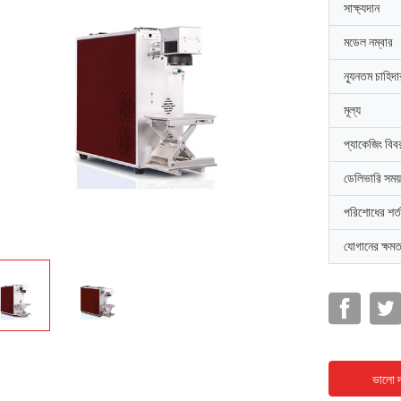
সাক্ষ্যদান
মডেল নম্বার
ন্যূনতম চাহিদ
মূল্য
প্যাকেজিং বিব
ডেলিভারি সময়
পরিশোধের শর্ত
যোগানের ক্ষমত
ভালো দ