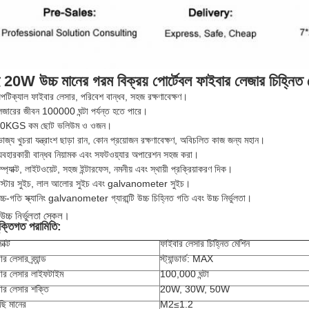
20W উচ্চ মানের গরম বিক্রয় পোর্টেবল ফাইবার লেজার চিহ্নিত মে
পটিক্যাল ফাইবার লেসার, পরিবেশ বান্ধব, সহজ রক্ষণাবেক্ষণ।
েজারের জীবন 100000 ঘন্টা পর্যন্ত হতে পারে।
40KGS কম ছোট ভলিউম ও ওজন।
জ্য খুচরা যন্ত্রাংশ ছাড়া রান, কোন প্রয়োজন রক্ষণাবেক্ষণ, অবিচলিত কাজ জন্য মহান।
্যবহারকারী বান্ধব নিয়ামক এবং সফটওয়্যার অপারেশন সহজ করা।
্প্যাক্ট, লাইটওয়েট, সহজ ইন্টারফেস, নমনীয় এবং স্থায়ী প্রক্রিয়াকরণ দিক।
াস্টার সুইচ, লাল আলোর সুইচ এবং galvanometer সুইচ।
্চ-গতি স্ক্যানিং galvanometer গ্যারান্টি উচ্চ চিহ্নিত গতি এবং উচ্চ নির্ভুলতা।
উচ্চ নির্ভুলতা স্কেল।
ুক্তিগত পরামিতি:
াক্ট
ফাইবার লেসার চিহ্নিত মেশিন
র লেসার ব্র্যান্ড
স্ট্যান্ডার্ড: MAX
ার লেসার লাইফটাইম
100,000 ঘন্টা
ার লেসার শক্তি
20W, 30W, 50W
ছি মানের
M2≤1.2