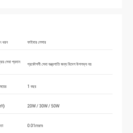
ডিং ধরন
ফাইবার লেসার
্রয় সেবা প্রদান
প্রকৌশলী সেবা যন্ত্রপাতি জন্য বিদেশ উপলভ্য নয়
সময়ের
1 বছর
ো
ার প্যাকেজগুলি ভালভাবে
়াট)
20W / 30W / 50W
 সাথে প্রস্তুত করা
তা
0.01mm