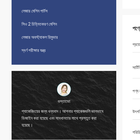
লেজার মেশিন পার্টস
সিও 2 চিহ্নিতকরণ মেশিন
পণ্
লেজার অবস্ট্যাকল রিমুভার
প্রয়
স্বর্ণ পরীক্ষার যন্ত্র
সার্ট
পণ্য 
বিজেতা
উৎপত
ধন্যবাদ, জো।
যন্ত্রটি 
পরিচ