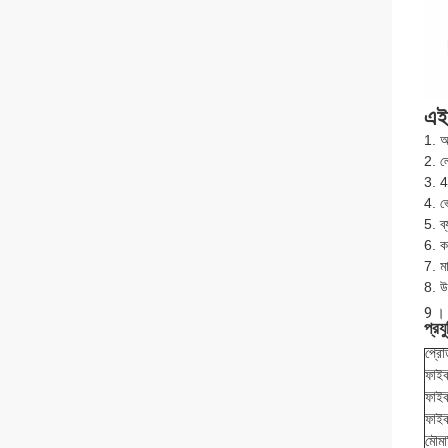
এই 
1. অ
2.
ল
3. 
4. ভো
5. ব
6. কম
7. ম
8. উচ
9
।
প্রয
প্রোড
ফাইবা
ফাইব
ফাইব
মৌমা