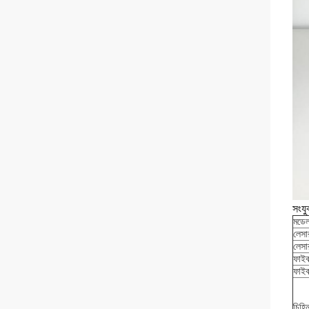
সংযু
মডে
লেসা
লেসার
ফাইবা
ফাইব
চিহ্