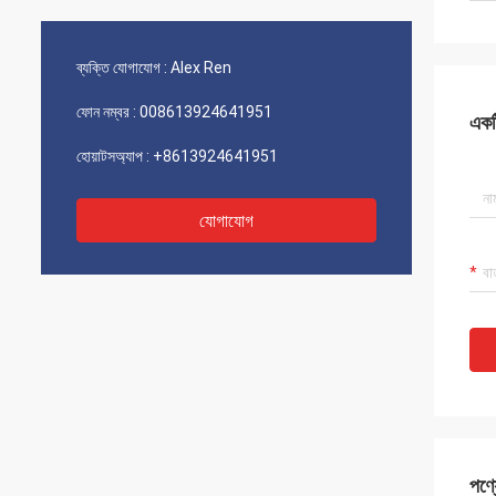
ব্যক্তি যোগাযোগ :
Alex Ren
ফোন নম্বর :
008613924641951
একটি
হোয়াটসঅ্যাপ :
+8613924641951
যোগাযোগ
পণ্য