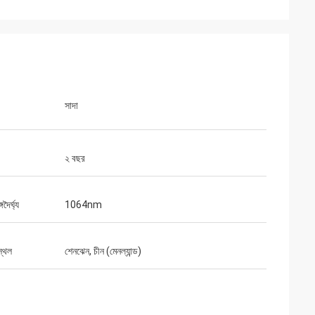
সাদা
২ বছর
দৈর্ঘ্য
1064nm
ভো
নার প্যাকেজগুলি ভালভাবে
স্থল
শেনঝেন, চীন (মেনল্যান্ড)
র সাথে প্রস্তুত করা