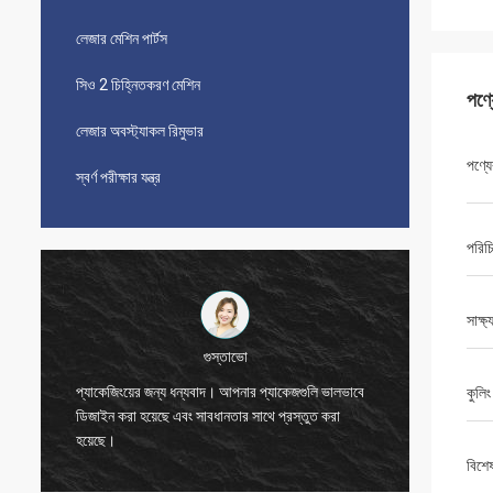
লেজার মেশিন পার্টস
সিও 2 চিহ্নিতকরণ মেশিন
পণ্
লেজার অবস্ট্যাকল রিমুভার
পণ্যে
স্বর্ণ পরীক্ষার যন্ত্র
পরিচ
সাক্ষ্
বিজেতা
ে
কুলি
ধন্যবাদ, জো।
যন্ত্রটি
বিশে