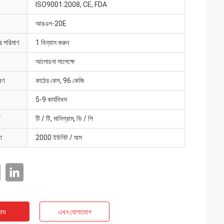
ISO9001:2008, CE, FDA
আরএল-20E
ার পরিমাণ
1 বিন্যাস করুন
আলোচনা সাপেক্ষে
রণ
কাঠের কেস, 96 কেজি
5-9 কার্যদিবস
টি / টি, মানিগ্রাম, ডি / পি
া
2000 ইউনিট / মাস
াম
এখন যোগাযোগ