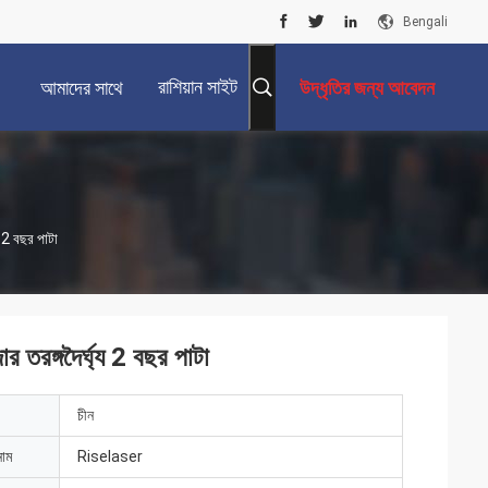
Bengali
রাশিয়ান সাইট
আমাদের সাথে
উদ্ধৃতির জন্য আবেদন
যোগাযোগ করুন
 2 বছর পাটা
রঙ্গদৈর্ঘ্য 2 বছর পাটা
চীন
নাম
Riselaser