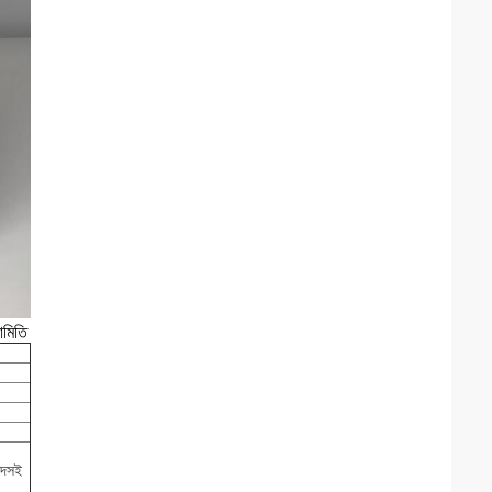
ামিতি
্দসই