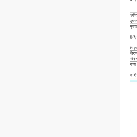
গভীর
ন্যূ
ন্যূ
চিহ্ন
বিদ্
শীতল
শক্ত
কাজ
ফাইব