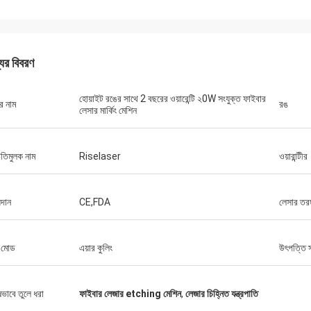
যের বিবরণ
হোয়াইট রঙের সাথে 2 বছরের ওয়ারেন্টি ২0W সংযুক্ত ফাইবার
র নাম
রঙ
লেসার মার্কিং মেশিন
িতিমুলক নাম
Riselaser
ওয়ারান্টীর
যদান
CE,FDA
লেসার তরঙ্গ
গুস্তা
স্টেফানো
প্যাকেজিংয়ের জন্য ধন্যবাদ। আপ
ং মোড
এয়ার কুলিং
উৎপত্তি 
 দৃ looks় দেখায় ... ভাল নির্মিত ... এটির মতো!
ডিজাইন করা হয়েছে এবং সাবধানতা
হয়েছে।
ষভাবে তুলে ধরা
ফাইবার লেজার etching মেশিন
,
লেজার চিহ্নিত যন্ত্রপাতি