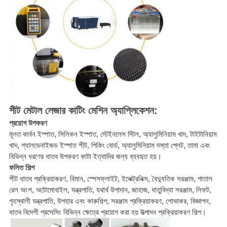
শীট মেটাল লেজার কাটিং মেশিন অ্যাপ্লিকেশন:
প্রয়োগ উপকরণ
মূলত কার্বন ইস্পাত, সিলিকন ইস্পাত, স্টেইনলেস স্টিল, অ্যালুমিনিয়াম খাদ, টাইটানিয়াম
খাদ, গ্যালভেনাইজড ইস্পাত শীট, পিকিং বোর্ড, অ্যালুমিনিয়াম দস্তা প্লেট, তামা এবং
বিভিন্ন ধরণের ধাতব উপকরণ কাটা ইত্যাদির জন্য ব্যবহৃত হয়।
ফলিত শিল্প
শীট ধাতব প্রক্রিয়াকরণ, বিমান, স্পেসফ্লাইট, ইলেক্ট্রনিক্স, বৈদ্যুতিক সরঞ্জাম, পাতাল
রেল অংশ, অটোমোবাইল, যন্ত্রপাতি, যথার্থ উপাদান, জাহাজ, ধাতুবিদ্যা সরঞ্জাম, লিফট,
গৃহস্থালী যন্ত্রপাতি, উপহার এবং কারুশিল্প, সরঞ্জাম প্রক্রিয়াকরণ, শোভাকর, বিজ্ঞাপন,
ধাতব বিদেশী প্রসেসিং বিভিন্ন ক্ষেত্রে প্রয়োগ করা হয় উত্পাদন প্রক্রিয়াকরণ শিল্প।