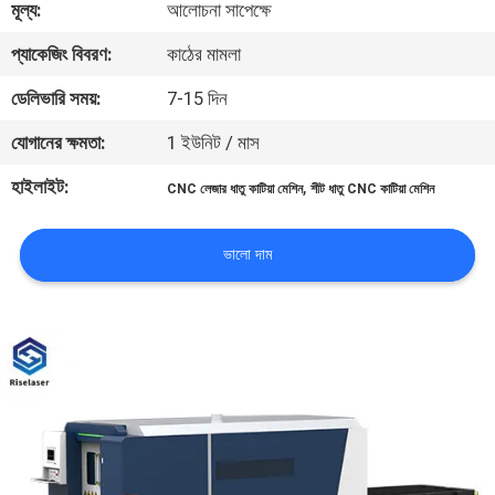
মূল্য:
আলোচনা সাপেক্ষে
ভ্রমণ
প্যাকেজিং বিবরণ:
কাঠের মামলা
মান
ডেলিভারি সময়:
7-15 দিন
নিয়ন্ত্রণ
যোগানের ক্ষমতা:
1 ইউনিট / মাস
হাইলাইট:
,
CNC লেজার ধাতু কাটিয়া মেশিন
শীট ধাতু CNC কাটিয়া মেশিন
যোগাযোগ
করুন
ভালো দাম
উদ্ধৃতির
জন্য
আবেদন
РУССКИЙ