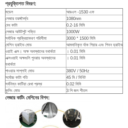
প্রযুক্তিগত বিবরণ:
মডেল
আরএল -1530 এফ
লেজার তরঙ্গদৈর্ঘ্য
1080nm
বেধ কাটা
0.2-16 মিমি
লেজার আউটপুট শক্তি
1000W
সর্বাধিক প্রক্রিয়াকরণ পরিসীমা
3000 * 1500 মিমি
মেশিন ড্রাইভ মোড
আমদানিকৃত র্যাক গিয়ার এবং পিনন ড্রাইভ
ওয়াই এক্স। অক্ষ অবস্থানের যথার্থতা
। 0.01 মিমি
এক্সওয়াই অক্ষগুলি পুনরায় অবস্থানের
। 0.01 মিমি
যথার্থতা
পাওয়ার সাপ্লাই মোড
380V / 50Hz
সর্বোচ্চ কাটা গতি
45 মি / মিনিট
সর্বনিম্ন কাটিয়া রেখা প্রস্থ
0.02 মিমি
কুলিং মোড
3 পি জল শীতল
লেজার কাটিং মেশিনের বিশদ: