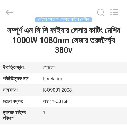
2026
Riselaser
Technology
Co.,
Ltd.
মেটাল ফাইবার লেসার কাটন মেশিন
All
Rights
সম্পূর্ণ এন সি সি ফাইবার লেসার কাটিং মেশিন
বাড়ি
Reserved.
1000W 1080nm লেজার তরঙ্গদৈর্ঘ্য
পণ্য
380v
ভিআর
উৎপত্তি স্থল:
শেনচেন
শো
পরিচিতিমুলক নাম:
Riselaser
সাক্ষ্যদান:
ISO9001:2008
আমাদের
মডেল নম্বার:
আরএল-3015F
সম্পর্কে
ন্যূনতম চাহিদার
1
পরিমাণ:
কারখানা