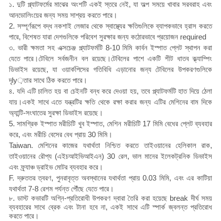
১. দুটি প্ল্যাটফর্মের মাঝের অংশটি একই স্তরে নেই, যা অল্প সময়ে খাবার সরবরাহ এবং
আনডোলিংয়ের জন্য সময় সাশ্রয় করতে পারে।
2. সম্পূর্ণরূপে বদ্ধ নকশাই লেজার থেকে স্বাস্থ্যের ক্ষতিগুলিকে ব্যাপকভাবে হ্রাস করতে
পারে, বিশেষত যারা দেশগুলিকে পরিবেশ সুরক্ষার জন্য কঠোরভাবে প্রয়োজন required
৩. ভারী ক্ষমতা সহ এক্সচেঞ্জ প্ল্যাটফর্মটি 8-10 মিমি কার্বন ইস্পাত প্লেট স্থাপন করা
যেতে পারে।টেবিলে সর্বজনীন বল রয়েছে।টেবিলের পাশে একটি শীট ধাতব ক্ল্যাম্পিং
ডিভাইস রয়েছে, যা ওয়ার্কপিসের গতিবিধি এড়ানোর জন্য টেবিলের উপকরণগুলিকে
দৃly়তার সাথে ঠিক করতে পারে।
৪. যদি এটি চালিত হয় বা চেইনটি বন্ধ করে দেওয়া হয়, তবে প্ল্যাটফর্মটি হাত দিয়ে ঠেলা
যায়।একই সাথে এতে যন্ত্রটির ক্ষতি থেকে রক্ষা করার জন্য এটির মেশিনের বাম দিকে
অ্যান্টি-সংঘাতের সুরক্ষা ডিভাইস রয়েছে।
5. সামগ্রিক ইস্পাত মরীচিটি খুব ইস্পাত, মেশিন মরীচিটি 17 মিমি বেধের প্লেট ব্যবহার
করে, এবং মরীচি বেসের বেধ প্রায় 30 মিমি।
Taiwan. মেশিনের কাজের যথার্থতা নিশ্চিত করতে তাইওয়ানের হেলিকাল রাক,
তাইওয়ানের রৌপ্য (এইচআইভিআইএন) 30 রেল, ভাল মানের ইলেকট্রনিক ডিভাইস
এবং ফ্র্যাঞ্চ ড্রাইভ মোটর ব্যবহার করে।
F. দ্রুততর ত্বরণ, পুনরাবৃত্ত অবস্থানের যথার্থতা প্রায় 0.03 মিমি, এবং এর কাটিয়া
যথার্থতা 7-8 রেশম পর্যন্ত পৌঁছে যেতে পারে।
৮. ডাস্ট কভারটি অগ্নি-প্রতিরোধী উপকরণ দ্বারা তৈরি করা হয়েছে break দীর্ঘ সময়
ব্যবহারের সাথে ব্রেক এবং টানা হবে না, একই সাথে এটি স্পার্ক জ্বলন্ত প্রতিরোধ
করতে পারে।