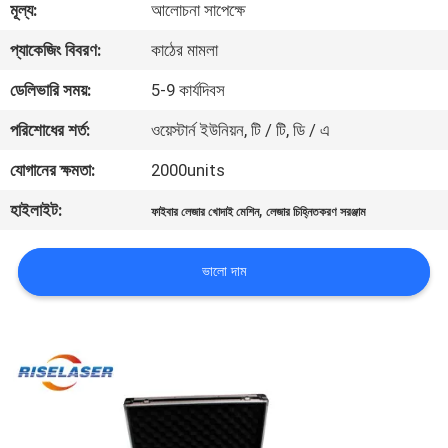
মূল্য:
আলোচনা সাপেক্ষে
ভ্রমণ
প্যাকেজিং বিবরণ:
কাঠের মামলা
মান
ডেলিভারি সময়:
5-9 কার্যদিবস
নিয়ন্ত্রণ
পরিশোধের শর্ত:
ওয়েস্টার্ন ইউনিয়ন, টি / টি, ডি / এ
যোগানের ক্ষমতা:
2000units
যোগাযোগ
হাইলাইট:
,
ফাইবার লেজার খোদাই মেশিন
লেজার চিহ্নিতকরণ সরঞ্জাম
করুন
ভালো দাম
উদ্ধৃতির
জন্য
আবেদন
РУССКИЙ