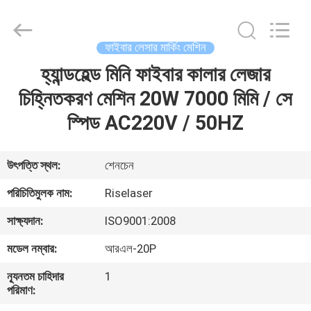
2026
Riselaser
Technology
Co.,
Ltd.
ফাইবার লেসার মার্কিং মেশিন
All
Rights
হ্যান্ডহেল্ড মিনি ফাইবার কালার লেজার
বাড়ি
Reserved.
চিহ্নিতকরণ মেশিন 20W 7000 মিমি / সে
পণ্য
স্পিড AC220V / 50HZ
ভিআর
উৎপত্তি স্থল:
শেনচেন
শো
পরিচিতিমুলক নাম:
Riselaser
সাক্ষ্যদান:
ISO9001:2008
আমাদের
মডেল নম্বার:
আরএল-20P
সম্পর্কে
ন্যূনতম চাহিদার
1
পরিমাণ:
কারখানা