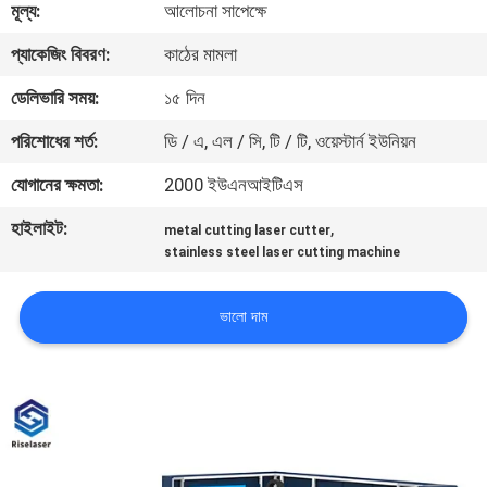
মূল্য:
আলোচনা সাপেক্ষে
ভ্রমণ
প্যাকেজিং বিবরণ:
কাঠের মামলা
মান
ডেলিভারি সময়:
১৫ দিন
নিয়ন্ত্রণ
পরিশোধের শর্ত:
ডি / এ, এল / সি, টি / টি, ওয়েস্টার্ন ইউনিয়ন
যোগানের ক্ষমতা:
2000 ইউএনআইটিএস
যোগাযোগ
হাইলাইট:
,
metal cutting laser cutter
করুন
stainless steel laser cutting machine
উদ্ধৃতির
ভালো দাম
জন্য
আবেদন
РУССКИЙ