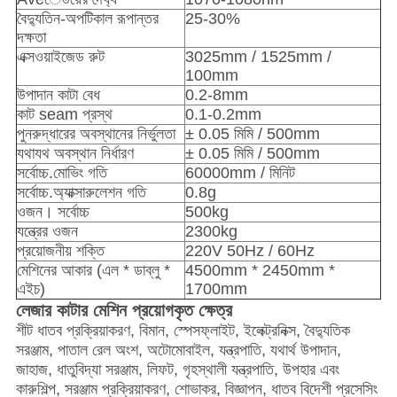
বৈদ্যুতিন-অপটিকাল রূপান্তর
25-30%
দক্ষতা
এক্সওয়াইজেড রুট
3025mm / 1525mm /
100mm
উপাদান কাটা বেধ
0.2-8mm
কাট seam প্রস্থ
0.1-0.2mm
পুনরুদ্ধারের অবস্থানের নির্ভুলতা
± 0.05 মিমি / 500mm
যথাযথ অবস্থান নির্ধারণ
± 0.05 মিমি / 500mm
সর্বোচ্চ.মোভিং গতি
60000mm / মিনিট
সর্বোচ্চ.অ্যাক্সারুলেশন গতি
0.8g
ওজন। সর্বোচ্চ
500kg
যন্ত্রের ওজন
2300kg
প্রয়োজনীয় শক্তি
220V 50Hz / 60Hz
মেশিনের আকার (এল * ডাব্লু *
4500mm * 2450mm *
এইচ)
1700mm
লেজার কাটার মেশিন প্রয়োগকৃত ক্ষেত্র
শীট ধাতব প্রক্রিয়াকরণ, বিমান, স্পেসফ্লাইট, ইলেক্ট্রনিক্স, বৈদ্যুতিক
সরঞ্জাম, পাতাল রেল অংশ, অটোমোবাইল, যন্ত্রপাতি, যথার্থ উপাদান,
জাহাজ, ধাতুবিদ্যা সরঞ্জাম, লিফট, গৃহস্থালী যন্ত্রপাতি, উপহার এবং
কারুশিল্প, সরঞ্জাম প্রক্রিয়াকরণ, শোভাকর, বিজ্ঞাপন, ধাতব বিদেশী প্রসেসিং