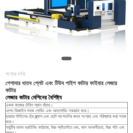
САЙТ
সাইট
ম্যাপ
PRIVACY
POLICY
পণ্যের বর্ণনা
পেশাদার ধাতব প্লেট এবং টিউব পাইপ কাটার ফাইবার লেজার
কাটার
লেজার কাটার মেশিনের বৈশিষ্ট্য
একক কাজের টেবিল স্থান বাঁচায়।
ওপেন ডিজাইন সহজ লোডিং এবং আনলোডিং সরবরাহ করে।
ড্রয়ার স্টাইলের ট্রে স্ক্র্যাপ এবং ছোট অংশগুলির জন্য সংগ্রহ এবং পরিষ্কার করা সহজ
করে।
গ্যান্ট্রি ডাবল ড্রাইভিং কাঠামো, উচ্চ স্যাঁতসেঁতে বেড, ভাল অনমনীয়তা, উচ্চ গতি এবং
ত্বরণ।