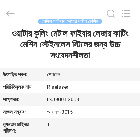
2026
Riselaser
Technology
Co.,
Ltd.
মেটাল ফাইবার লেসার কাটন মেশিন
All
Rights
ওয়াটার কুলিং মেটাল ফাইবার লেজার কাটিং
বাড়ি
Reserved.
মেশিন স্টেইনলেস স্টিলের জন্য উচ্চ
পণ্য
সংবেদনশীলতা
ভিআর
উৎপত্তি স্থল:
শেনচেন
শো
পরিচিতিমুলক নাম:
Riselaser
সাক্ষ্যদান:
ISO9001:2008
আমাদের
মডেল নম্বার:
আরএল-3015
সম্পর্কে
ন্যূনতম চাহিদার
1
পরিমাণ:
কারখানা