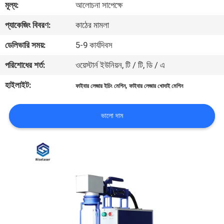
মূল্য:
আলোচনা সাপেক্ষে
ভ্রমণ
প্যাকেজিং বিবরণ:
কাঠের মামলা
মান
ডেলিভারি সময়:
5-9 কার্যদিবস
নিয়ন্ত্রণ
পরিশোধের শর্ত:
ওয়েস্টার্ন ইউনিয়ন, টি / টি, ডি / এ
হাইলাইট:
,
ফাইবার লেজার ইচিং মেশিন
ফাইবার লেজার খোদাই মেশিন
যোগাযোগ
করুন
ভালো দাম
উদ্ধৃতির
জন্য
আবেদন
РУССКИЙ