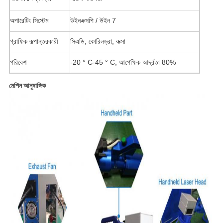
অপারেটিং সিস্টেম
উইনএক্সপি / উইন 7
গ্রাফিক রূপান্তরকারী
সিএডি, কোরিলড্রা, কক্সা
পরিবেশ
-20 ° C-45 ° C, আপেক্ষিক আর্দ্রতা 80%
মেশিন আনুষাঙ্গিক