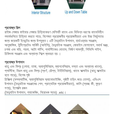
প্রযোজ্য শিল্প
রাইজ লেজার ফাইবার লেজার চিহ্নিতকরণ মেশিনটি ধাতব এবং বিভিন্ন ধরণের ধাতববিহীন
পদার্থগুলিতে চিহ্নিত করতে পারে, বিশেষত প্রয়োজনীয় প্রয়োজনীয়তা এবং উচ্চ নির্ভুলতার
জন্য কয়েকটি ইভেন্টের জন্য উপযুক্ত।
এটি বৈদ্যুতিন উপাদান, হার্ডওয়্যার সরঞ্জাম,
আনুষাঙ্গিক, ইন্টিগ্রেটেড সার্কিট (আইসি), বৈদ্যুতিক সরঞ্জাম, মোবাইল যোগাযোগ, যথার্থ যন্ত্র,
চশমা এবং ঘড়ি, গয়না, অটো পার্টস, প্লাস্টিকের বোতাম, নির্মাণ সামগ্রী, পিভিসি পাইপ,
চিকিৎসা সরঞ্জাম এবং অন্যান্য শিল্পে ব্যবহৃত হয় ।
প্রযোজ্য উপাদান
ধাতু এবং মিশ্র (লোহা, তামা, অ্যালুমিনিয়াম, ম্যাগনেসিয়াম, দস্তা এবং অন্যান্য ধাতব),
প্লাস্টিক, বিরল ধাতু এবং মিশ্র (স্বর্ণ, রৌপ্য, টাইটানিয়াম), ধাতব অক্সাইড (ধাতু অক্সাইড
হতে পারে), বিশেষ পৃষ্ঠ
চিকিত্সা (ফসফ্যাটিজ, অ্যালুমিনিয়াম অ্যানোডাইজিং, পৃষ্ঠটি তড়িৎ করে তোলা), এবিএস
উপাদান (বৈদ্যুতিক সরঞ্জামের শেল, প্রাত্যহিক প্রয়োজনীয়তা), কালি (স্বচ্ছ কী, মুদ্রণ
পণ্য), ইপোক্সি রজন
(বৈদ্যুতিন উপাদান, প্যাকেজিং, নিরোধক স্তর) .etc।