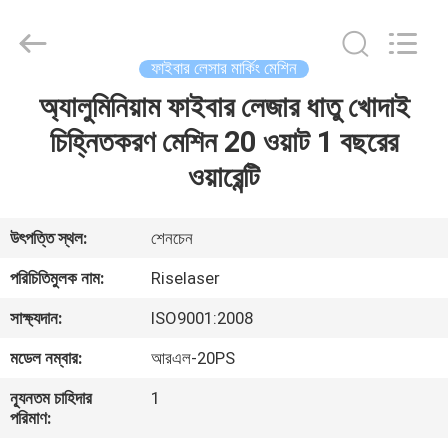
2026
Riselaser
Technology
Co.,
Ltd.
ফাইবার লেসার মার্কিং মেশিন
All
Rights
অ্যালুমিনিয়াম ফাইবার লেজার ধাতু খোদাই
বাড়ি
Reserved.
চিহ্নিতকরণ মেশিন 20 ওয়াট 1 বছরের
পণ্য
ওয়ারেন্টি
ভিআর
উৎপত্তি স্থল:
শেনচেন
শো
পরিচিতিমুলক নাম:
Riselaser
সাক্ষ্যদান:
ISO9001:2008
আমাদের
মডেল নম্বার:
আরএল-20PS
সম্পর্কে
ন্যূনতম চাহিদার
1
পরিমাণ:
কারখানা