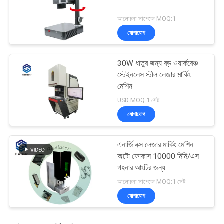
আলোচনা সাপেক্ষে MOQ:1
যোগাযোগ
30W ধাতুর জন্য বড় ওয়ার্কবেঞ্চ
স্টেইনলেস স্টীল লেজার মার্কিং
মেশিন
USD MOQ:1 সেট
যোগাযোগ
এনার্জি বক্স লেজার মার্কিং মেশিন
অটো ফোকাস 10000 মিমি/এস
গহনার আংটির জন্য
আলোচনা সাপেক্ষে MOQ:1 সেট
যোগাযোগ