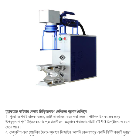
হ্যান্ডহেল্ড ফাইবার লেজার চিহ্নিতকরণ মেশিনের প্রধান বৈশিষ্ট্য
1. পুরো মেশিনটি হালকা ওজন, ছোট আকারের, বহন করা সহজ।
পাইপলাইন কাজের জন্য
উপযুক্ত পার্শ্ব চিহ্নিতকরণের প্রয়োজনীয়তা অনুসারে গ্যালভানোমিটারটি 90 ডিগ্রীতে ঘোরানো
যেতে পারে।
২. ডেস্কটপ এবং পোর্টেবল দ্বৈত-ব্যবহার ডিজাইন, আপনি কেবলমাত্র একটি নির্দিষ্ট বন্ধনী দ্বারা