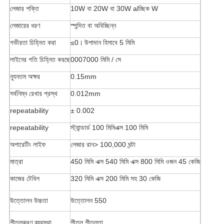
লেজার শক্তি
10W বা 20W বা 30W alচ্ছিক W
লেজারের ধরণ
স্পন্দিত বা অবিচ্ছিন্ন
গভীরতা চিহ্নিত করা
≤0।
উপাদান হিসাবে 5 মিমি
লাইনের গতি চিহ্নিত করছে
0007000 মিমি / সে
ন্যূনতম অক্ষর
0.15mm
সর্বনিম্ন রেখার প্রস্থ
0.012mm
repeatability
± 0.002
repeatability
স্ট্যান্ডার্ড 100 মিমিএক্স 100 মিমি
অপারেটিং লাইফ
লেজার রান> 100,000 ঘন্টা
মাত্রা
450 মিমি এক্স 540 মিমি এক্স 800 মিমি ওজন 45 কেজি
কাজের টেবিল
320 মিমি এক্স 200 মিমি সহ 30 কেজি
উত্তোলন উচ্চতা
উত্তোলন 550
শীতলকরণ ব্যবস্থা
শীতল শীতলতা