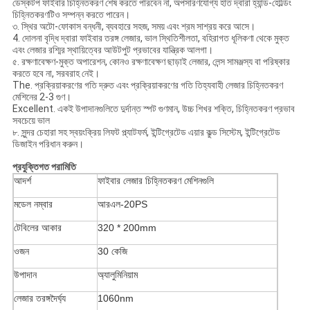
ডেস্কটপ ফাইবার চিহ্নিতকরণ শেষ করতে পারবেন না, অপসারণযোগ্য হাত দ্বারা হ্যান্ড-হোল্ডিং
চিহ্নিতকরণটিও সম্পন্ন করতে পারেন।
৩. স্থির অটো-ফোকাস বন্ধনী, ব্যবহারে সহজ, সময় এবং শ্রম সাশ্রয় করে আসে।
4. দোলনা বৃদ্ধি দ্বারা ফাইবার তরঙ্গ লেজার, ভাল স্থিতিশীলতা, বহিরাগত ধূলিকণা থেকে মুক্ত
এবং লেজার রশ্মির স্থায়িত্বের আউটপুট প্রভাবের যান্ত্রিক আলগা।
৫. রক্ষণাবেক্ষণ-মুক্ত অপারেশন, কোনও রক্ষণাবেক্ষণ ছাড়াই লেজার, লেন্স সামঞ্জস্য বা পরিষ্কার
করতে হবে না, সরবরাহ নেই।
The. প্রক্রিয়াকরণের গতি দ্রুত এবং প্রক্রিয়াকরণের গতি তিহ্যবাহী লেজার চিহ্নিতকরণ
মেশিনের 2-3 গুণ।
Excellent. একই উপাদানগুলিতে দুর্দান্ত স্পট গুণমান, উচ্চ শিখর শক্তি, চিহ্নিতকরণ প্রভাব
সবচেয়ে ভাল
৮. সুন্দর চেহারা সহ স্বয়ংক্রিয় লিফট প্ল্যাটফর্ম, ইন্টিগ্রেটেড এয়ার কুল্ড সিস্টেম, ইন্টিগ্রেটেড
ডিজাইন পরিধান করুন।
প্রযুক্তিগত পরামিতি
আদর্শ
ফাইবার লেজার চিহ্নিতকরণ মেশিনগুলি
মডেল নম্বার
আরএল-20PS
টেবিলের আকার
320 * 200mm
ওজন
30 কেজি
উপাদান
অ্যালুমিনিয়াম
লেজার তরঙ্গদৈর্ঘ্য
1060nm