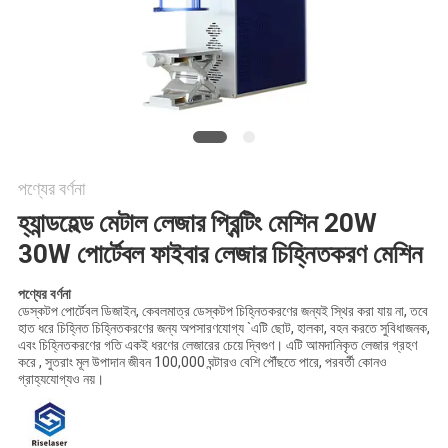
САЙТ
সাইট
ম্যাপ
PRIVACY
পণ্যের বর্ণনা
POLICY
হ্যান্ডহেল্ড মেটাল লেজার প্রিন্টিং মেশিন 20W
30W পোর্টেবল ফাইবার লেজার চিহ্নিতকরণ মেশিন
পণ্যের বর্ণনা
ডেস্কটপ পোর্টেবল ডিজাইন, কেবলমাত্র ডেস্কটপ চিহ্নিতকরণের জন্যই স্থির করা যায় না, তবে
হাত ধরে চিহ্নিত চিহ্নিতকরণের জন্য অপসারণযোগ্য `এটি ছোট, হালকা, বহন করতে সুবিধাজনক,
এবং চিহ্নিতকরণের গতি একই ধরণের লেজারের চেয়ে দ্বিগুণ। এটি আমদানিকৃত লেজার গ্রহণ
করে , সুতরাং মূল উপাদান জীবন 100,000 ঘন্টারও বেশি পৌঁছতে পারে, পরবর্তী কোনও
গ্রাহ্যযোগ্যও নয়।