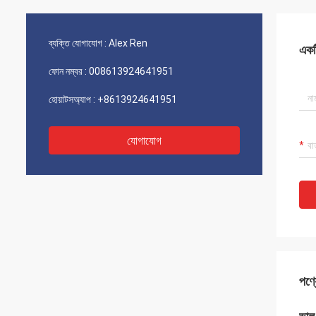
ব্যক্তি যোগাযোগ :
Alex Ren
একটি
ফোন নম্বর :
008613924641951
হোয়াটসঅ্যাপ :
+8613924641951
যোগাযোগ
পণ্য