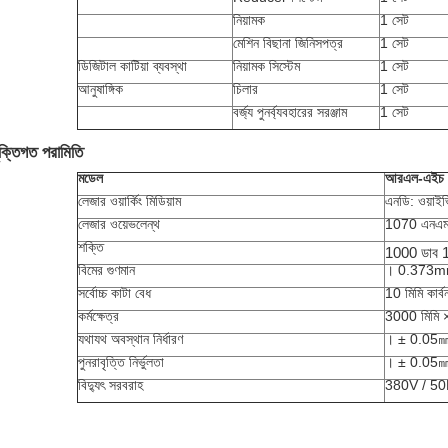
নিয়ামক
1 সেট
মেশিন বিছানা জিনিসপত্র
1 সেট
ডিজিটাল কাটিয়া ব্যবস্থা
নিয়ামক সিস্টেম
1 সেট
আনুষাঙ্গিক
চিলার
1 সেট
বর্জ্য পুনর্ব্যবহারের সরঞ্জাম
1 সেট
ুক্তিগত পরামিতি
মডেল
আরএল-এইচ
লেজার ওয়ার্কিং মিডিয়াম
এনডি: ওয়াই
লেজার ওয়েভলেন্থ
1070 এনএ
শক্তি
1000 ডাব 
বিমের গুণমান
। 0.373m
সর্বোচ্চ কাটা বেধ
10 মিমি কার্ব
কর্মক্ষেত্র
3000 মিমি 
যথাযথ অবস্থান নির্ধারণ
। ± 0.05㎜
পুনরাবৃত্তি নির্ভুলতা
। ± 0.05㎜
বিদ্যুৎ সরবরাহ
380V / 5