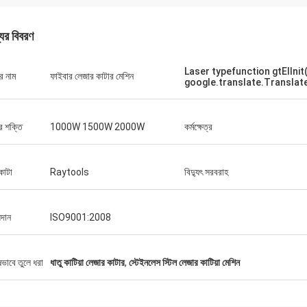
যের বিবরণ
Laser typefunction gtElInit(
র নাম
ফাইবার লেজার কাটার মেশিন
google.translate.Translate
র শক্তি
1000W 1500W 2000W
কর্মক্ষেত্র
কাটা
Raytools
বিদ্যুৎ সরবরাহ
যদান
ISO9001:2008
গুস্তাভো
স্টেফানো
প্যাকেজিংয়ের জন্য ধন্যবাদ। আপন
ৃ looks় দেখায় ... ভাল নির্মিত ... এটির মতো!
ডিজাইন করা হয়েছে এবং সাবধানতার 
ষভাবে তুলে ধরা
ধাতু কাটিয়া লেজার কাটার
,
স্টেইনলেস স্টিল লেজার কাটিয়া মেশিন
হয়েছে।