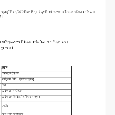
, অ্যালুমিনিয়াম, টাইটানিয়াম মিশ্রণ ইত্যাদি কাটতে পারে এটি দ্রুত কাটানোর গতি এবং
য়।
 সংক্ষিপ্ততম পথ নির্বাচনের কার্যকারিতা দক্ষতা উন্নত করে।
া দূর করবে।
ব্র্যান্ড
ম্যাক্সফোটোনিক্স
রায়টুলস বিটি (সুইজারল্যান্ড)
চীন
তাইওয়ান ডাইনেসে
তাইওয়ান হিবিন / তাইওয়ান শ্যাক
লেট্রো
তাইওয়ান ডাইনেসে