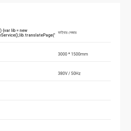
) {var lib = new
ফাইবার লেজার
Service();lib.translatePage('
3000 * 1500mm
380V / 50Hz
ার প্যাকেজগুলি ভালভাবে
সাথে প্রস্তুত করা