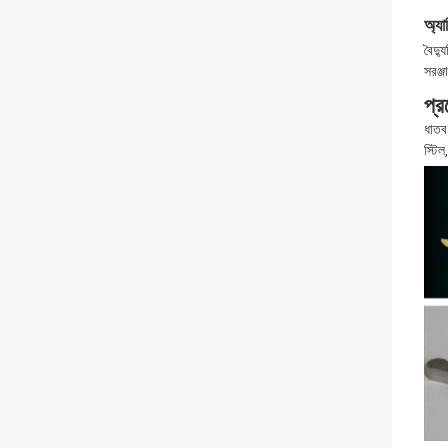
অ্যা
বৈদ্য
সরঞ্জ
প্
ধাতব 
স্টিল