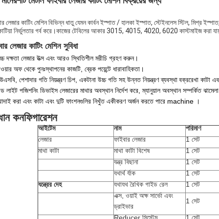
 মানের
শীট মেটাল ফাইবার লেজার কাটিং মেশিন বিক্রয়ের জন্য
র লেজার কাটিং মেশিন বিভিন্ন ধাতু যেমন কার্বন ইস্পাত / হালকা ইস্পাত, স্টেইনলেস স্টিল, মিশ্র ইস্পাত
 কাটিয়া নির্ভুলতার গর্ব করে।কাজের টেবিলের আকার 3015, 4015, 4020, 6020 কাস্টমাইজ করা যা
ার লেজার কাটিং মেশিন সুবিধা
চ্চ দক্ষতা লেজার উত্স এবং আরও স্থিতিশীল মরীচি গ্রহণ করুন।
াওয়ার অফ থেকে পুনঃস্থাপনের কাজটি, ব্রেক পয়েন্টে ধারাবাহিকতা।
এসবি, পেশাদার গতি নিয়ন্ত্রণ চিপ, একটানা উচ্চ গতি সহ উন্নত নিয়ন্ত্রণ ব্যবস্থা
বক্ররেখা কাটা এবং
েড লাইট পজিশনিং ডিভাইস লেজারের মাথার অবস্থান নির্দেশ করে, ম্যানুয়াল অবস্থান সম্পর্কিত ঝামেল
োদাই করা এবং কাটা এবং দুটি ফাংশনগুলির নিখুঁত একীকরণ অর্জন করতে পারে machine ।
রধান কনফিগারেশন
আইটেম
নাম
পরিমাণ
লেজার
ফাইবার লেজার
1 সেট
মাথা কাটা
মাথা কাটা বিশেষ
1 সেট
যন্ত্র বিছানা
1 সেট
যথার্থ র্যাক
1 সেট
যন্ত্রের দেহ
যথাযথ রৈখিক গাইড রেল
1 সেট
এক্স, ওয়াই অক্ষ সার্ভো এবং
1 সেট
ড্রাইভার
Reducer সিস্টেম
1 সেট