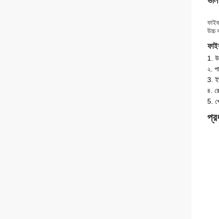
ভাল
ফাইবা
উচ্চ
ফাইব
1. উ
২. প
3. ইউ
৪. র
5. খ
প্