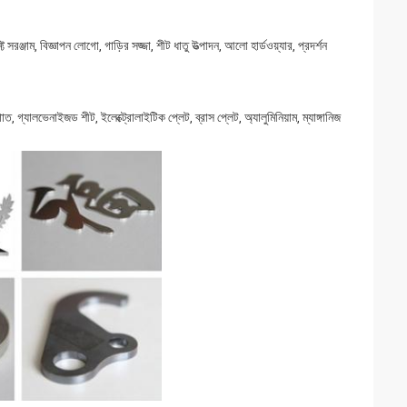
 সরঞ্জাম, বিজ্ঞাপন লোগো, গাড়ির সজ্জা, শীট ধাতু উত্পাদন, আলো হার্ডওয়্যার, প্রদর্শন
, গ্যালভেনাইজড শীট, ইলেক্ট্রোলাইটিক প্লেট, ব্রাস প্লেট, অ্যালুমিনিয়াম, ম্যাঙ্গানিজ