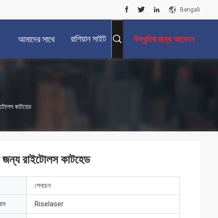
Bengali
রাশিয়ান সাইট
আমাদের সাথে
উদ্ধৃতির জন্য আবেদন
যোগাযোগ করুন
াইটোলস কাটহেড
াদ জন্য রাইটোলস কাটহেড
শেনচেন
নাম
Riselaser