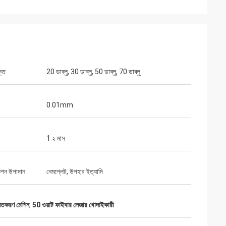
্তি
20 ডাব্লু, 30 ডাব্লু, 50 ডাব্লু, 70 ডাব্লু
0.01mm
1 ২ মাস
ো
েশন উপাদান
নেমপ্লেট, উপহার ইত্যাদি
ার প্যাকেজগুলি ভালভাবে
 সাথে প্রস্তুত করা
নিতকরণ মেশিন
,
50 ওয়াট ফাইবার লেজার খোদাইকারী