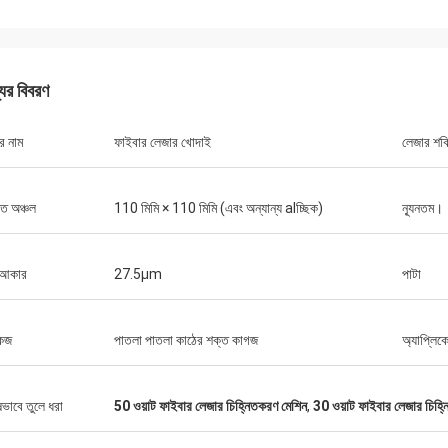
যের বিবরণ
র নাম
ফাইবার লেজার খোদাই
লেজার শক
িত অঞ্চল
110 মিমি × 110 মিমি (এবং অন্যান্য alচ্ছিক)
ন্যূনতম।
 আকার
27.5μm
পাটা
গুস্তাভ
কেজ
পাতলা পাতলা কাঠের শক্ত কাগজ
অ্যাপ্লিক
স্টেফানো
প্যাকেজিংয়ের জন্য ধন্যবাদ। আপন
দৃ looks় দেখায় ... ভাল নির্মিত ... এটির মতো!
ডিজাইন করা হয়েছে এবং সাবধানতার
হয়েছে।
ষভাবে তুলে ধরা
50 ওয়াট ফাইবার লেজার চিহ্নিতকরণ মেশিন
,
30 ওয়াট ফাইবার লেজার চিহ্