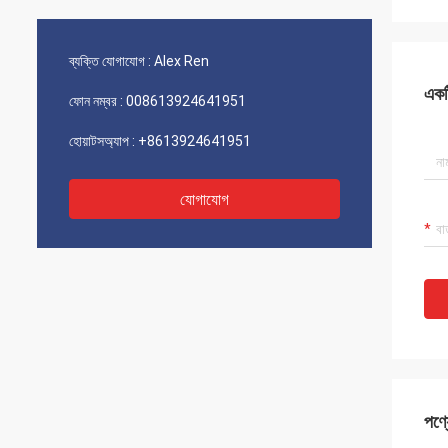
ব্যক্তি যোগাযোগ :
Alex Ren
একটি
ফোন নম্বর :
008613924641951
হোয়াটসঅ্যাপ :
+8613924641951
যোগাযোগ
পণ্য