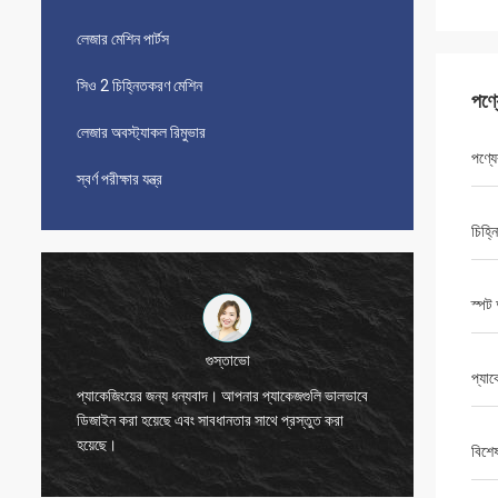
লেজার মেশিন পার্টস
সিও 2 চিহ্নিতকরণ মেশিন
পণ্
লেজার অবস্ট্যাকল রিমুভার
পণ্যে
স্বর্ণ পরীক্ষার যন্ত্র
চিহ্ন
স্পট
প্যা
বিজেতা
ধন্যবাদ, জো।
যন্ত্রটি 
বিশে