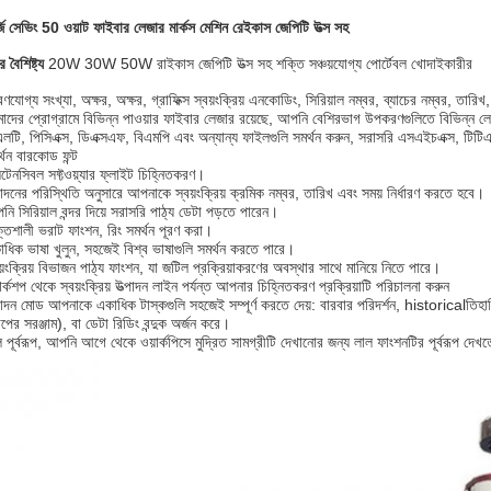
্জি সেভিং 50 ওয়াট ফাইবার লেজার মার্কস মেশিন রেইকাস জেপিটি উত্স সহ
 বৈশিষ্ট্য
20W 30W 50W রাইকাস জেপিটি উত্স সহ শক্তি সঞ্চয়যোগ্য পোর্টেবল খোদাইকারীর
্রণযোগ্য সংখ্যা, অক্ষর, অক্ষর, গ্রাফিক্স স্বয়ংক্রিয় এনকোডিং, সিরিয়াল নম্বর, ব্যাচের নম্বর, ত
াদের প্রোগ্রামে বিভিন্ন পাওয়ার ফাইবার লেজার রয়েছে, আপনি বেশিরভাগ উপকরণগুলিতে বিভিন্ন ল
এলটি, পিসিএক্স, ডিএক্সএফ, বিএমপি এবং অন্যান্য ফাইলগুলি সমর্থন করুন, সরাসরি এসএইচএক্স, টিটিএ
্থন বারকোড ফন্ট
সটেনসিবল সফ্টওয়্যার ফ্লাইট চিহ্নিতকরণ।
্পাদনের পরিস্থিতি অনুসারে আপনাকে স্বয়ংক্রিয় ক্রমিক নম্বর, তারিখ এবং সময় নির্ধারণ করতে হবে।
ি সিরিয়াল বন্দর দিয়ে সরাসরি পাঠ্য ডেটা পড়তে পারেন।
্তিশালী ভরাট ফাংশন, রিং সমর্থন পূরণ করা।
াধিক ভাষা খুলুন, সহজেই বিশ্ব ভাষাগুলি সমর্থন করতে পারে।
য়ংক্রিয় বিভাজন পাঠ্য ফাংশন, যা জটিল প্রক্রিয়াকরণের অবস্থার সাথে মানিয়ে নিতে পারে।
ার্কশপ থেকে স্বয়ংক্রিয় উত্পাদন লাইন পর্যন্ত আপনার চিহ্নিতকরণ প্রক্রিয়াটি পরিচালনা করুন
্পাদন মোড আপনাকে একাধিক টাস্কগুলি সহজেই সম্পূর্ণ করতে দেয়: বারবার পরিদর্শন, historicalতি
পের সরঞ্জাম), বা ডেটা রিডিং বন্দুক অর্জন করে।
ল পূর্বরূপ, আপনি আগে থেকে ওয়ার্কপিসে মুদ্রিত সামগ্রীটি দেখানোর জন্য লাল ফাংশনটির পূর্বরূপ দেখ