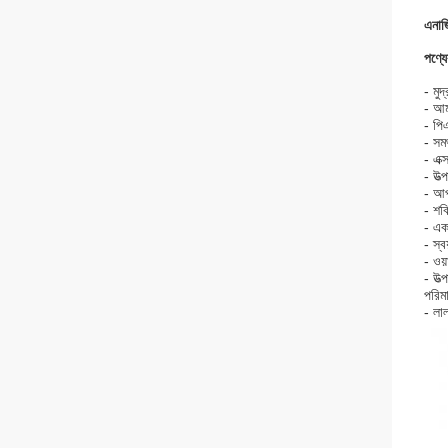
এনার
পণ্যের
- মুদ
- আম
- পি
- সমর
- এক্
- উত
- আপন
- শক
- এক
- স্ব
- ওয়
- উত
পরিমা
- লা