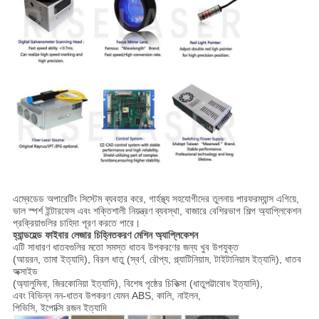
এম্বেডেড অপারেটিং সিস্টেম ব্যবহার করে, গার্হস্থ্য সহযোগীদের তুলনায় পারফরম্যান্স এগিয়ে,
ভাল স্পর্শ ইন্টারফেস এবং শক্তিশালী নিয়ন্ত্রণ ব্যবস্থা, বাজারে বেশিরভাগ শিল্প অ্যাপ্লিকেশন
প্রক্রিয়াগুলির চাহিদা পূরণ করতে পারে।
হ্যান্ডহেল্ড ফাইবার লেজার চিহ্নিতকরণ মেশিন অ্যাপ্লিকেশন
এটি সাধারণ ধাতবগুলির মতো সমস্ত ধাতব উপকরণের জন্য খুব উপযুক্ত
(আয়রন, তামা ইত্যাদি), বিরল ধাতু (স্বর্ণ, রৌপ্য, প্ল্যাটিনিয়াম, টাইটানিয়াম ইত্যাদি), ধাতব
অক্সাইড
(অ্যালুমিনা, জিরকোনিয়া ইত্যাদি), বিশেষ পৃষ্ঠের চিকিত্সা (ধাতুপট্টাবোধ ইত্যাদি),
এবং বিভিন্ন নন-ধাতব উপকরণ যেমন ABS, কালি, নাইলন,
পিভিসি, ইপোক্সি রজন ইত্যাদি