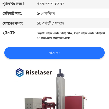
প্যাকেজিং বিবরণ:
পাতলা পাতলা কাঠ বক্স
ভ্রমণ
ডেলিভারি সময়:
5-9 কার্যদিবস
মান
যোগানের ক্ষমতা:
50 এসইটি / সপ্তাহ
নিয়ন্ত্রণ
হাইলাইট:
,
,
ডেস্কটপ ফাইবার লেজার খোদাই 50W
স্প্লিট ফাইবার লেজার খোদাইকারী
50 ডাবল লেজার চিহ্নিতকরণ মেশিন
যোগাযোগ
করুন
ভালো দাম
উদ্ধৃতির
জন্য
আবেদন
РУССКИЙ