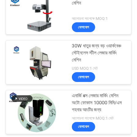
মেশিন
আলোচনা সাপেক্ষে MOQ:1
যোগাযোগ
30W ধাতুর জন্য বড় ওয়ার্কবেঞ্চ
স্টেইনলেস স্টীল লেজার মার্কিং
মেশিন
USD MOQ:1 সেট
যোগাযোগ
এনার্জি বক্স লেজার মার্কিং মেশিন
অটো ফোকাস 10000 মিমি/এস
গহনার আংটির জন্য
আলোচনা সাপেক্ষে MOQ:1 সেট
যোগাযোগ