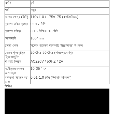
এনসি
হ্যাঁ
শর্ত
নতুন
কাজের ক্ষেত্র (মিমি)
110x110 / 175x175 (কাস্টমাইজড)
ন্যূনতম লাইন প্রস্থ
0.017 মিমি
নূন্যতম চরিত্র
0.15 মিমি00.15 মিমি
তরঙ্গদৈর্ঘ্য
1064nm
চাকরী শেষে
বিদেশে পরিষেবা ব্যবস্থায় ইঞ্জিনিয়াররা উপলব্ধ
লেজার পুনরাবৃত্তি
20KHz-80KHz (সামঞ্জস্যযোগ্য)
ফ্রিকোয়েন্সি:
পাওয়ার ডিমান্ড
AC220V / 50HZ / 2A
সর্বোত্তম কাজের
10-35 ° সে
তাপমাত্রা
গভীরতা চিহ্নিত করা
0.01-1.0 মিমি (উপাদান সাবজেক্ট)
হচ্ছে
ভিডিও