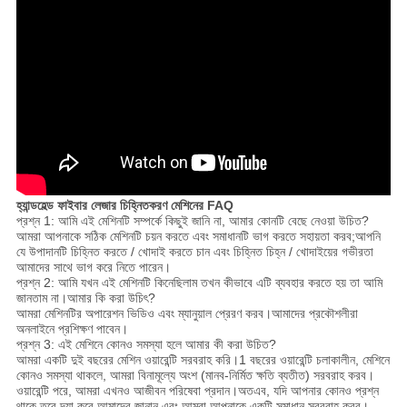
হ্যান্ডহেল্ড ফাইবার লেজার চিহ্নিতকরণ মেশিনের FAQ
প্রশ্ন 1: আমি এই মেশিনটি সম্পর্কে কিছুই জানি না, আমার কোনটি বেছে নেওয়া উচিত?
আমরা আপনাকে সঠিক মেশিনটি চয়ন করতে এবং সমাধানটি ভাগ করতে সহায়তা করব;আপনি
যে উপাদানটি চিহ্নিত করতে / খোদাই করতে চান এবং চিহ্নিত চিহ্ন / খোদাইয়ের গভীরতা
আমাদের সাথে ভাগ করে নিতে পারেন।
প্রশ্ন 2: আমি যখন এই মেশিনটি কিনেছিলাম তখন কীভাবে এটি ব্যবহার করতে হয় তা আমি
জানতাম না।আমার কি করা উচিৎ?
আমরা মেশিনটির অপারেশন ভিডিও এবং ম্যানুয়াল প্রেরণ করব।আমাদের প্রকৌশলীরা
অনলাইনে প্রশিক্ষণ পাবেন।
প্রশ্ন 3: এই মেশিনে কোনও সমস্যা হলে আমার কী করা উচিত?
আমরা একটি দুই বছরের মেশিন ওয়ারেন্টি সরবরাহ করি।1 বছরের ওয়ারেন্টি চলাকালীন, মেশিনে
কোনও সমস্যা থাকলে, আমরা বিনামূল্যে অংশ (মানব-নির্মিত ক্ষতি ব্যতীত) সরবরাহ করব।
ওয়ারেন্টি পরে, আমরা এখনও আজীবন পরিষেবা প্রদান।অতএব, যদি আপনার কোনও প্রশ্ন
থাকে তবে দয়া করে আমাদের জানান এবং আমরা আপনাকে একটি সমাধান সরবরাহ করব।