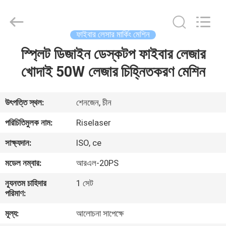
2026
Riselaser
Technology
Co.,
Ltd.
ফাইবার লেসার মার্কিং মেশিন
All
Rights
স্প্লিট ডিজাইন ডেস্কটপ ফাইবার লেজার
বাড়ি
Reserved.
খোদাই 50W লেজার চিহ্নিতকরণ মেশিন
পণ্য
উৎপত্তি স্থল:
শেনজেন, চীন
ভিআর
পরিচিতিমুলক নাম:
Riselaser
শো
সাক্ষ্যদান:
ISO, ce
মডেল নম্বার:
আরএল-20PS
আমাদের
ন্যূনতম চাহিদার
1 সেট
সম্পর্কে
পরিমাণ:
মূল্য:
আলোচনা সাপেক্ষে
কারখানা