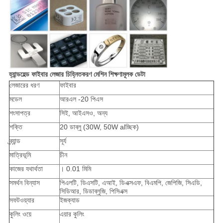
হ্যান্ডহেল্ড ফাইবার লেজার চিহ্নিতকরণ মেশিন শিক্ষণামূলক ডেটা
লেজারের ধরণ
ফাইবার
মডেল
আরএল -20 পিএস
শংসাপত্র
সিই, আইএসও, অন্য
শক্তি
20 ডাব্লু (30W, 50W alচ্ছিক)
ব্র্যান্ড
সূর্য
মাত্রিভূমি
চীন
কাজের যথার্থতা
। 0.01 মিমি
সমর্থন বিন্যাস
পিএলটি, ডিএসটি, এআই, ডিএক্সএফ, বিএমপি, জেপিজি, সিএডি,
সিডিআর, ডিডাব্লুজি, পিসিএক্স
সফটওয়্যার
ইজক্যাড
কুলিং ওয়ে
এয়ার কুলিং