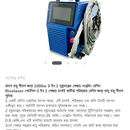
САЙТ
সাইট
ম্যাপ
PRIVACY
POLICY
পণ্যের বর্ণনা
ধাতব বায়ু শীতল জন্য 1000w 3 ইন 1 হ্যান্ডহেল্ড লেজার ওয়েল্ডিং মেশিন
Riselaser পোর্টেবল 3 ইন 1 লেজার ঢালাই কাটিয়া পরিষ্কার মেশিন জন্য ধাতু বায়ু শীতল
সুবিধা
1.একটি মেশিন একাধিক ফাংশন আছে. এটি ঢালাই, পরিষ্কার এবং কাটা তিনটি ফাংশন
একীভূত করে। প্রতিটি ফাংশন রূপান্তর সুবিধাজনক এবং সহজ।
2.হ্যান্ডহেল্ড পরিষ্কারের মাথা হ্যান্ডহেল্ড কাঠামো সহজ, অত্যন্ত ইন্টিগ্রেটেড সরঞ্জাম, বহন
করা সহজ, পুরো মেশিনটি মাত্র 35 কেজি। ওয়েল্ডিং সিস্টেম, পরিচালনা করা সহজ। ওজন
0.8 কেজি,এবং এটি ক্লান্তি ছাড়াই ব্যবহার করা হালকা.
3এই লেজার সরঞ্জাম ধাতু পরিষ্কার, মরিচা অপসারণ, ঢালাই এবং কাটা জন্য ব্যবহার করা