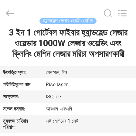
2026
Riselaser
Technology
Co.,
Ltd.
হ্যান্ডহেল্ড লেজার ওয়েল্ডিং মেশিন
All
Rights
3 ইন 1 পোর্টেবল ফাইবার হ্যান্ডহেল্ড লেজার
বাড়ি
Reserved.
ওয়েল্ডার 1000W লেজার ওয়েল্ডিং এবং
পণ্য
ক্লিনিং মেশিন লেজার মরিচা অপসারণকারী
ভিআর
উৎপত্তি স্থল:
শেনজেন, চীন
শো
পরিচিতিমুলক নাম:
Rise laser
সাক্ষ্যদান:
ISO, ce
আমাদের
মডেল নম্বার:
আরএল-এফএবি
সম্পর্কে
ন্যূনতম চাহিদার
এই মেশিনের 1 সেট
পরিমাণ:
কারখানা