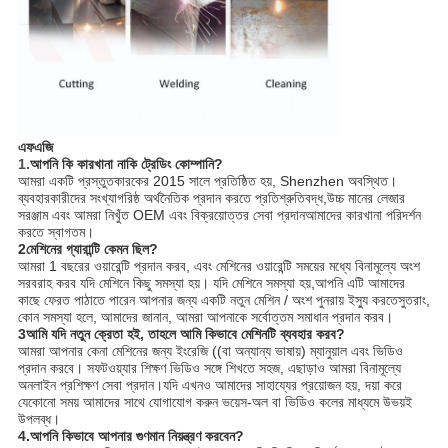
এফএজি
1.
আপনি কি কারখানা নাকি ট্রেডিং কোম্পানি?
আমরা একটি প্রস্তুতকারকের 2015 সালে প্রতিষ্ঠিত হয়, Shenzhen অবস্থিত। 
ব্যবহারকারীদের সংখ্যাগরিষ্ঠ অর্থনৈতিক প্রদান করতে প্রতিশ্রুতিবদ্ধ,উচ্চ মানের লেজার 
সরঞ্জাম এবং আমরা নিখুঁত OEM এবং বিক্রয়োত্তর সেবা প্রদানআমাদের কারখানা পরিদর্শন 
করতে স্বাগতম।
2মেশিনের গ্যারান্টি কেমন ছিল?
আমরা 1 বছরের ওয়ারেন্টি প্রদান করব, এবং মেশিনের ওয়ারেন্টি সময়ের মধ্যে বিনামূল্যে অংশ 
সরবরাহ করব যদি মেশিনে কিছু সমস্যা হয়। যদি মেশিনে সমস্যা হয়,আপনি এটি আমাদের 
কাছে ফেরত পাঠাতে পারেন আপনার জন্য একটি নতুন মেশিন / অংশ পুনরায় ইস্যু করতেসুতরাং, 
কোন সমস্যা হলে, আমাদের জানান, আমরা আপনাকে সর্বোত্তম সমাধান প্রদান করব।
3আমি যদি নতুন ক্রেতা হই, তাহলে আমি কিভাবে মেশিনটি ব্যবহার করব?
আমরা আপনার কেনা মেশিনের জন্য ইংরেজি ((বা অন্যান্য ভাষায়) ম্যানুয়াল এবং ভিডিও 
প্রদান করবে। সফটওয়্যার শিক্ষণ ভিডিও সঙ্গে শিখতে সহজ, এছাড়াও আমরা বিনামূল্যে 
অনলাইন প্রশিক্ষণ সেবা প্রদান।যদি এখনও আমাদের সাহায্যের প্রয়োজন হয়, দয়া করে 
যেকোনো সময় আমাদের সাথে যোগাযোগ করুন ভয়েস-অল বা ভিডিও কলের মাধ্যমে উভয়ই 
উপলব্ধ।
4.আপনি কিভাবে আপনার গুণমান নিয়ন্ত্রণ করবেন?