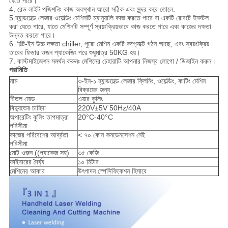
যেতে পারে।
4. রেড লাইট পজিশনিং কাজ অবস্থান আরো সঠিক এবং সুন্দর করে তোলে.
5.হ্যান্ডহেল্ড লেজার ওয়েল্ডিং মেশিনটি ম্যানুয়ালি কাজ করতে পারে বা একটি রোবটে ইনস্টল
করা যেতে পারে, যাতে মেশিনটি সম্পূর্ণ স্বয়ংক্রিয়ভাবে কাজ করতে পারে এবং কাজের দক্ষতা
উন্নত করতে পারে।
6. বিল্ট-ইন উচ্চ দক্ষতা chiller, পুরো মেশিন একটি কম্প্যাক্ট গঠন আছে, এবং স্বয়ংক্রিয়
তারের ফিডার ওজন প্যাকেজিং পরে শুধুমাত্র 50KG হয়।
7. কাস্টমাইজেশন সমর্থন করুনঃ মেশিনের চেহারাটি আপনার নিজস্ব লোগো / ডিজাইন করুন।
পরামিতি
নাম
৩-ইন-১ হ্যান্ডহেল্ড লেজার ক্লিনিং, ওয়েল্ডিং, কাটিং মেশিন
বিক্রয়ের জন্য
শীতল মোড
এয়ার কুলিং
বিদ্যুতের চাহিদা
220V±5V 50Hz/40A
অপারেটিং কুলিং তাপমাত্রা
20°C-40°C
পরিসীমা
কাজের পরিবেশের আর্দ্রতা
< ৭০ কোন কনডেনসেশন নেই
পরিসীমা
মোট ওজন ((প্যাকেজ সহ)
৩৫ কেজি
ফাইবারের দৈর্ঘ্য
১০ মিটার
মেশিনের আকার
উৎপাদন স্পেসিফিকেশন হিসাবে