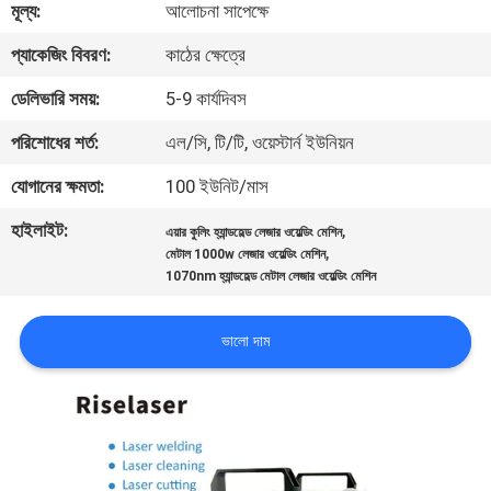
মূল্য:
আলোচনা সাপেক্ষে
ভ্রমণ
প্যাকেজিং বিবরণ:
কাঠের ক্ষেত্রে
মান
ডেলিভারি সময়:
5-9 কার্যদিবস
নিয়ন্ত্রণ
পরিশোধের শর্ত:
এল/সি, টি/টি, ওয়েস্টার্ন ইউনিয়ন
যোগানের ক্ষমতা:
100 ইউনিট/মাস
যোগাযোগ
হাইলাইট:
,
এয়ার কুলিং হ্যান্ডহেল্ড লেজার ওয়েল্ডিং মেশিন
করুন
,
মেটাল 1000w লেজার ওয়েল্ডিং মেশিন
1070nm হ্যান্ডহেল্ড মেটাল লেজার ওয়েল্ডিং মেশিন
উদ্ধৃতির
ভালো দাম
জন্য
আবেদন
РУССКИЙ