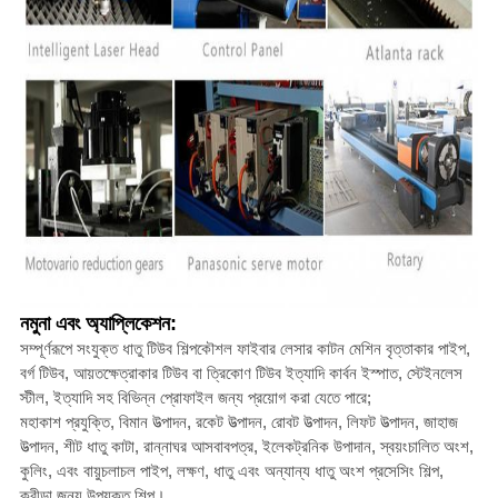
নমুনা এবং অ্যাপ্লিকেশন:
সম্পূর্ণরূপে সংযুক্ত ধাতু টিউব শিল্পকৌশল ফাইবার লেসার কাটন মেশিন বৃত্তাকার পাইপ,
বর্গ টিউব, আয়তক্ষেত্রাকার টিউব বা ত্রিকোণ টিউব ইত্যাদি কার্বন ইস্পাত, স্টেইনলেস
স্টীল, ইত্যাদি সহ বিভিন্ন প্রোফাইল জন্য প্রয়োগ করা যেতে পারে;
মহাকাশ প্রযুক্তি, বিমান উত্পাদন, রকেট উত্পাদন, রোবট উত্পাদন, লিফট উত্পাদন, জাহাজ
উত্পাদন, শীট ধাতু কাটা, রান্নাঘর আসবাবপত্র, ইলেকট্রনিক উপাদান, স্বয়ংচালিত অংশ,
কুলিং, এবং বায়ুচলাচল পাইপ, লক্ষণ, ধাতু এবং অন্যান্য ধাতু অংশ প্রসেসিং শিল্প,
ক্রীড়া জন্য উপযুক্ত শিল্প।