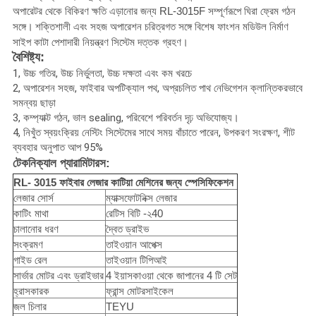
অপারেটর থেকে বিকিরণ ক্ষতি এড়ানোর জন্য RL-3015F সম্পূর্ণরূপে ঘিরা ফ্রেম গঠন
সঙ্গে।
শক্তিশালী এবং সহজ অপারেশন চরিত্রগত সঙ্গে বিশেষ ফাংশন মডিউল নির্মাণ
সাইপ কাটা পেশাদারী নিয়ন্ত্রণ সিস্টেম দত্তক গ্রহণ।
বৈশিষ্ট্য:
1, উচ্চ গতির, উচ্চ নির্ভুলতা, উচ্চ দক্ষতা এবং কম খরচে
2, অপারেশন সহজ, ফাইবার অপটিক্যাল পথ, অপ্রচলিত পাথ নেভিগেশন ক্লান্তিকরভাবে
সমন্বয় ছাড়া
3, কম্প্যাক্ট গঠন, ভাল sealing, পরিবেশে পরিবর্তন দৃঢ় অভিযোজ্য।
4, নিখুঁত স্বয়ংক্রিয় নেস্টিং সিস্টেমের সাথে সময় বাঁচাতে পারেন, উপকরণ সংরক্ষণ, শীট
ব্যবহার অনুপাত আপ 95%
টেকনিক্যাল প্যারামিটারস:
RL-
3015 ফাইবার লেজার কাটিয়া মেশিনের
জন্য স্পেসিফিকেশন
লেজার সোর্স
ম্যাক্সফোটনিক্স লেজার
কাটিং মাথা
রেটিস বিটি -২40
চালানোর ধরণ
দ্বৈত ড্রাইভ
সংক্রমণ
তাইওয়ান আপেক্স
গাইড রেল
তাইওয়ান টিপিআই
সার্ভার মোটর এবং ড্রাইভার
4 ইয়াসকাওয়া থেকে জাপানের 4 টি সেট
হ্রাসকারক
ফ্রান্স মোটরসাইকেল
জল চিলার
TEYU