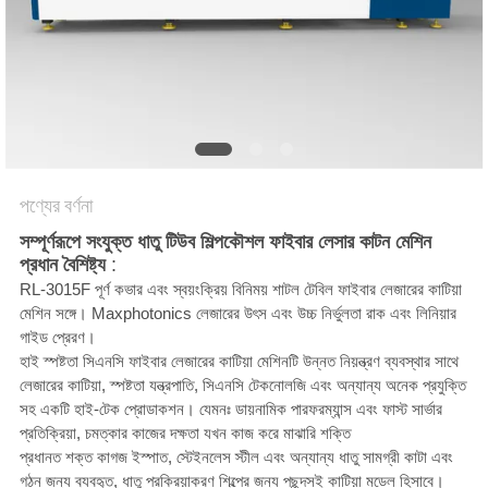
САЙТ
সাইট
ম্যাপ
PRIVACY
পণ্যের বর্ণনা
POLICY
সম্পূর্ণরূপে সংযুক্ত ধাতু টিউব শিল্পকৌশল ফাইবার লেসার কাটন মেশিন
প্রধান বৈশিষ্ট্য
:
RL-3015F পূর্ণ কভার এবং স্বয়ংক্রিয় বিনিময় শাটল টেবিল ফাইবার লেজারের কাটিয়া
মেশিন সঙ্গে। Maxphotonics লেজারের উৎস এবং উচ্চ নির্ভুলতা রাক এবং লিনিয়ার
গাইড প্রেরণ।
হাই স্পষ্টতা সিএনসি ফাইবার লেজারের কাটিয়া মেশিনটি উন্নত নিয়ন্ত্রণ ব্যবস্থার সাথে
লেজারের কাটিয়া, স্পষ্টতা যন্ত্রপাতি, সিএনসি টেকনোলজি এবং অন্যান্য অনেক প্রযুক্তি
সহ একটি হাই-টেক প্রোডাকশন। যেমনঃ ডায়নামিক পারফরম্যান্স এবং ফাস্ট সার্ভার
প্রতিক্রিয়া, চমত্কার কাজের দক্ষতা যখন কাজ করে মাঝারি শক্তি
প্রধানত শক্ত কাগজ ইস্পাত, স্টেইনলেস স্টীল এবং অন্যান্য ধাতু সামগ্রী কাটা এবং
গঠন জন্য ব্যবহৃত, ধাতু প্রক্রিয়াকরণ শিল্পের জন্য পছন্দসই কাটিয়া মডেল হিসাবে।