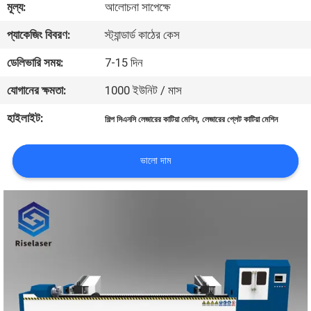
মূল্য:
আলোচনা সাপেক্ষে
ভ্রমণ
প্যাকেজিং বিবরণ:
স্ট্যান্ডার্ড কাঠের কেস
মান
ডেলিভারি সময়:
7-15 দিন
নিয়ন্ত্রণ
যোগানের ক্ষমতা:
1000 ইউনিট / মাস
হাইলাইট:
,
শিল্প সিএনসি লেজারের কাটিয়া মেশিন
লেজারের প্লেট কাটিয়া মেশিন
যোগাযোগ
করুন
ভালো দাম
উদ্ধৃতির
জন্য
আবেদন
РУССКИЙ