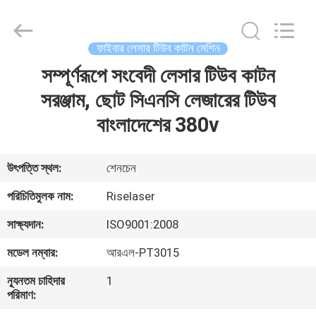
2026
Riselaser
Technology
Co.,
Ltd.
ফাইবার লেসার টিউব কাটন মেশিন
All
Rights
সম্পূর্ণরূপে সংবেদী লেসার টিউব কাটন
বাড়ি
Reserved.
সরঞ্জাম, ছোট সিএনসি লেজারের টিউব
পণ্য
বাংলাদেশের 380v
ভিআর
উৎপত্তি স্থল:
শেনচেন
শো
পরিচিতিমুলক নাম:
Riselaser
সাক্ষ্যদান:
ISO9001:2008
আমাদের
মডেল নম্বার:
আরএল-PT3015
সম্পর্কে
ন্যূনতম চাহিদার
1
পরিমাণ:
কারখানা