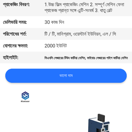
প্যাকেজিং বিবরণ:
1.উচ্চ ফিল্ম প্যাকেজিং মেশিন 2. সম্পূর্ণ মেশিন ফেনা
ভ্রমণ
প্যাকেজ প্রান্ত সঙ্গে এন্টি-সংঘর্ষ 3. ধাতু বেল্ট
ডেলিভারি সময়:
30 কাজ দিন
মান
পরিশোধের শর্ত:
টি / টি, মানিগ্রাম, ওয়েস্টার্ন ইউনিয়ন, এল / সি
নিয়ন্ত্রণ
যোগানের ক্ষমতা:
2000 ইউনিট
যোগাযোগ
হাইলাইট:
,
সিএনসি লেজারের টিউব কাটিয়া মেশিন
ফাইবার লেজারের পাইপ কাটিয়া মেশিন
করুন
ভালো দাম
উদ্ধৃতির
জন্য
আবেদন
РУССКИЙ