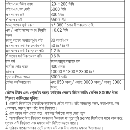
পাইপ এবং টিউব ব্যাস
.20-Φ200 মিমি
পাইপ এবং নল দৈর্ঘ্য
6000 মিমি
এক্স অক্ষের রুট
300 মিমি
Y অক্ষের রুট
6500 মিমি
ডাব্লু অক্ষের ঘূর্ণন কোণ
n * 360 ° কোন সীমাবদ্ধতা নেই
এক্স / ওয়াই অক্ষের যথার্থ স্থিতি
। 0.02 মিমি
করুন
ডাব্লু অক্ষের সর্বোচ্চ ঘূর্ণন গতি
80 আরপিএম
এক্স অক্ষের সর্বাধিক চলমান গতি
50 মি / মিনিট
এক্স অক্ষের সর্বাধিক ত্বরণ গতি
1.2 জি
Y অক্ষের সর্বাধিক ত্বরণ গতি
0.6 জি
ছক ফর্ম
ডাবল বায়ুসংক্রান্ত ছক
সর্বোচ্চ লোড হচ্ছে
400 কেজি
আকার
10000 * 1800 * 2300 মিমি
পুরো মেশিনের ওজন
5000 কেজি
মোটর কনফিগারেশন
এক্স: 850 ডাব্লু / ওয়াই: 3000 ডাব্লু / ডাব্লু: 3000
ডাব্লু
মেটাল টিউব এবং প্লেটের জন্য ফাইবার লেজার টিউব কাটিং মেশিন 800W উচ্চ
প্রিসন কাটিংয়ের সুবিধা:
1. রোটারি ডিভাইসে বৈদ্যুতিক ড্রাইভার মোটর অবাধে গতি সামঞ্জস্য করুন, সহজ-কাজ, কম
গোলমাল, উচ্চ ঘূর্ণমান গতি, উচ্চ নির্ভুলতা।
2. ছেদ লাইন কাটা যেতে পারে।নলাকার নির্মাণের জন্য সেরা পছন্দ।
3. আমদানিকৃত উচ্চ নির্ভুলতা সংক্রমণ ডিভাইস যা পুরোপুরি servo সিস্টেমের সাথে কাজ করে,
সুতরাং এটি নির্ভুলতা এবং দক্ষতা কাটা নিশ্চিত করতে পারে।
4. দুর্দান্ত পাথের গুণমান: ছোট লেজার ডট এবং উচ্চ কাজের দক্ষতা, উচ্চমানের।