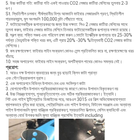
5. উচ্চ কাটিয়া গতি: কাটিয়া গতি একই পাওয়ার CO2 লেজার কাটিয়া মেশিনের তুলনায় 2-3
গুণ।
St. স্থিতিশীল চলমান: শীর্ষস্থানীয় বিশ্ব আমদানি ফাইবার লেজারগুলি গ্রহণ, স্থিতিশীল
পারফরম্যান্স, মূল অংশগুলি 100,000 ঘন্টা পৌঁছাতে পারে;
7. ফটোয়েলেকট্রিক রূপান্তরকরণের জন্য উচ্চ দক্ষতা: সিও 2 লেজার কাটিয়া মেশিনের সাথে
তুলনা করুন, ফাইবার লেজার কাটার মেশিনে তিনবার ফটোয়েলেকট্রিক রূপান্তর দক্ষতা রয়েছে।
8. স্বল্প ব্যয়: শক্তি সঞ্চয় এবং পরিবেশ রক্ষা করুন।ফোটো ইলেক্ট্রিক রূপান্তর হার 25-30%
পর্যন্ত।বৈদ্যুতিক শক্তি খরচ কম, এটি প্রায় 20% -30% %তিহ্যবাহী CO2 লেজার কাটার
মেশিনের।
9. কম রক্ষণাবেক্ষণ: ফাইবার লাইন সংক্রমণ কোনও লেন্স প্রতিফলিত করে না, রক্ষণাবেক্ষণের খরচ
বাঁচায়;
10. সহজ অপারেশন: ফাইবার লাইন সংক্রমণ, অপটিক্যাল পাথের কোনও সমন্বয় নেই।
প্রয়োগ:
1. আরও দক্ষ উপাদান ব্যবহারের জন্য বুড় ছাড়াই ক্লিন কাটা প্রান্ত
এবং গৌণ ক্রিয়াকলাপ হ্রাস।
2. এক অপারেশনে বিভিন্ন উপাদান বেধ এবং সংমিশ্রণ কাটা
3. যোগাযোগহীন উপাদান প্রক্রিয়াজাতকরণের কারণে কোনও উপাদান বিকৃতকরণ নয়
4. উচ্চ নিয়ন্ত্রণযোগ্য, পুনরাবৃত্তিযোগ্য এবং সঠিক প্রক্রিয়াজাতকরণ। ইত্যাদি।
শিট এবং পাইপ ইন্টিগ্রেটেড ডিজাইনের পরে, আরএল 3015 এর শিল্প অভিযোজনযোগ্যতা
ব্যাপকভাবে বৃদ্ধি করা হয়েছে, পেট্রোলিয়াম এবং পাইপ উপাদান, ফিটনেস সরঞ্জাম এবং অন্যান্য
পাইপ উপাদানগুলি মূলত যান্ত্রিক প্রক্রিয়াকরণ, স্বয়ংচালিত উত্পাদন, মেশিন ক্যাবিনেট এবং
অন্যান্য বোর্ড উপকরণগুলি মূলত যান্ত্রিক প্রসেসিং ইত্যাদি including