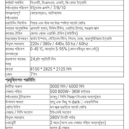
ফর্ম্যাট সমর্থিত
পিএলটি, ডিএক্সএফ, এআই, জি কোড ইত্যাদি
সফ্টওয়্যার পরিবেশ
উইন্ডোজ এক্সপি / 7/8/10
সামঞ্জস্যপূর্ণ
কোরেলড্রাও, অটোক্যাড
সফ্টওয়্যার
ড্রাইভিং সিস্টেম
গিয়ার এবং র্যাক সহ উচ্চ স্পষ্টতা সার্ভো মোটর
সহায়ক আনুষাঙ্গিক
এক্সহস্ট ফ্যান, ফিউম টিউব, ওয়াটার চিলার, সরঞ্জাম বাক্স
কাজের টেবিল
জেগড ব্লেড ওয়ার্কিং টেবিল (সাউটিথ)
প্রযোজ্য উপকরণ
কার্বন ইস্পাত, স্টেইনেস স্টিল, পিতল, তামা, অ্যালুমিনিয়াম ইত্যাদি
বিদ্যুৎ সরবরাহ
220v / 380v / 440v, 50 hz / 60hz
কাজের পরিবেশ
0-45 ℃, আর্দ্রতা 5-95% (কোন ঘনীভূত জল নেই))
তাপমাত্রা
ক্রমাগত কাজের
24 ঘন্টা প্রতিটি দিন
সময়
মাত্রা
8150 * 2825 * 2125 মিমি
ওজন
7 টন
প্রযুক্তিগত পরামিতি:
কাটিয়া অঞ্চল
3000 মিমি / 6000 মিমি
লেজার শক্তি
500 800W– 3KW ফাইবার
সফ্টওয়্যার ইন্টারফেস
ডাব্লু / পিসি নিয়ন্ত্রণ টাওয়ার অন্তর্ভুক্ত
উপাদান ক্ষমতা
ধাতু এবং কিছু গা dark় এক্রাইলিক
মোটর টাইপ
বল স্ক্রু ড্রাইভে সার্ভো মোটর
লেজার / পিসি সংযোগ
ইউএসবি সংযোগ
বিদ্যুৎ সরবরাহ
380V তিনটি পর্যায়
ওয়ারেন্টি
2 বছর (অংশ এবং লেজার শক্তি অন্তর্ভুক্ত)
ক্লাস
ক্লাস 4 লেজার