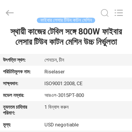
2026
Riselaser
Technology
Co.,
Ltd.
ফাইবার লেসার টিউব কাটন মেশিন
All
Rights
স্থায়ী কাজের টেবিল সঙ্গে 800W ফাইবার
বাড়ি
Reserved.
লেসার টিউব কাটন মেশিন উচ্চ নির্ভুলতা
পণ্য
উৎপত্তি স্থল:
শেনচেন, চীন
ভিআর
পরিচিতিমুলক নাম:
Riselaser
শো
সাক্ষ্যদান:
ISO9001:2008, CE
মডেল নম্বার:
আরএল-3015PT-800
আমাদের
ন্যূনতম চাহিদার
1 বিন্যাস করুন
সম্পর্কে
পরিমাণ:
মূল্য:
USD negotiable
কারখানা