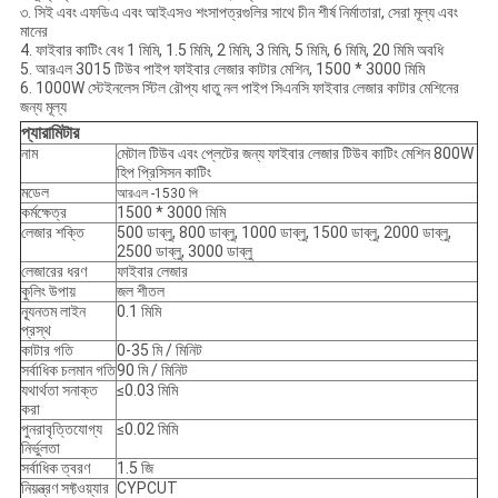
৩. সিই এবং এফডিএ এবং আইএসও শংসাপত্রগুলির সাথে চীন শীর্ষ নির্মাতারা, সেরা মূল্য এবং
মানের
4. ফাইবার কাটিং বেধ 1 মিমি, 1.5 মিমি, 2 মিমি, 3 মিমি, 5 মিমি, 6 মিমি, 20 মিমি অবধি
5. আরএল 3015 টিউব পাইপ ফাইবার লেজার কাটার মেশিন, 1500 * 3000 মিমি
6. 1000W স্টেইনলেস স্টিল রৌপ্য ধাতু নল পাইপ সিএনসি ফাইবার লেজার কাটার মেশিনের
জন্য মূল্য
প্যারামিটার
নাম
মেটাল টিউব এবং প্লেটের জন্য ফাইবার লেজার টিউব কাটিং মেশিন 800W
হিপ প্রিসিসন কাটিং
মডেল
আরএল -1530 পি
কর্মক্ষেত্র
1500 * 3000 মিমি
লেজার শক্তি
500 ডাব্লু, 800 ডাব্লু, 1000 ডাব্লু, 1500 ডাব্লু, 2000 ডাব্লু,
2500 ডাব্লু, 3000 ডাব্লু
লেজারের ধরণ
ফাইবার লেজার
কুলিং উপায়
জল শীতল
ন্যূনতম লাইন
0.1 মিমি
প্রস্থ
কাটার গতি
0-35 মি / মিনিট
সর্বাধিক চলমান গতি
90 মি / মিনিট
যথার্থতা সনাক্ত
≤0.03 মিমি
করা
পুনরাবৃত্তিযোগ্য
≤0.02 মিমি
নির্ভুলতা
সর্বাধিক ত্বরণ
1.5 জি
নিয়ন্ত্রণ সফ্টওয়্যার
CYPCUT