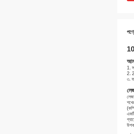
পণ্য
10
আমা
1. স
2. 2
৩. 
লেজ
লেজা
শখের
(কম্
একটি
গ্যা
উপকর