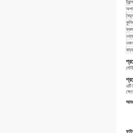
ট্রান
অপার
বৈদ্
কুল
ক্র
ওয়্য
ওজ
বাহ্
প্র
স্টে
প্র
এটি 
ক্ষে
আমরা
ফাইব