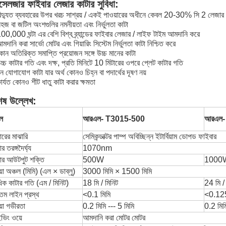
সেলজার ফাইবার লেজার কাটার সুবিধা:
িদ্যুত ব্যবহারের উপর খরচ সাশ্রয় / একই পাওয়ারের অধীনে কেবল 20-30% সি 2 লেজার
হজ বা জটিল অংশগুলির নমনীয়তা এবং নির্ভুলতা কাটা
00,000 ঘন্টা এর বেশি বিশ্ব ব্র্যান্ডের ফাইবার লেজার / লাইফ টাইম আমদানি করে
মদানি করা সার্ভো মোটর এবং গিয়ারিং সিস্টেম নির্ভুলতা কাটা নিশ্চিত করে
োন অতিরিক্ত সমাপ্তি প্রয়োজন সঙ্গে উচ্চ মানের কাটা
চ্চ কাটার গতি এবং দক্ষ, প্রতি মিনিটে 10 মিটারের ওপরে প্লেট কাটার গতি
ন যোগাযোগ কাটা যার অর্থ কোনও চিহ্ন বা পদার্থের দূষণ নয়
ার্যত কোনও শীট ধাতু কাটা করার ক্ষমতা
েষ উল্লেখ:
ল
আরএল- T3015-500
আরএল-
রের মাঝারি
সেমিকন্ডাক্টর পাম্প অবিচ্ছিন্ন ইটার্বিয়াম ডোপড ফাইবার
র তরঙ্গদৈর্ঘ্য
1070nm
ার আউটপুট শক্তি
500W
1000
য়া অঞ্চল (মিমি) (এল × ডাব্লু)
3000 মিমি × 1500 মিমি
াধিক কাটার গতি (এম / মিনিট)
18 মি / মিনিট
24 মি /
নতম লাইন প্রস্থ
<0.1 মিমি
<0.125
য়া গভীরতা
0.2 মিমি --- 5 মিমি
0.2 মিমি
ইভিং ওয়ে
আমদানি করা মোটর মোটর