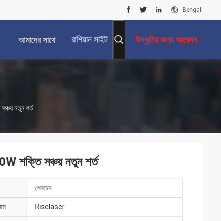
Bengali
রাশিয়ান সাইট
আমাদের সাথে
উদ্ধৃতির জন্য আবেদন
যোগাযোগ করুন
্চয় নতুন শর্ত
W শক্তি সঞ্চয় নতুন শর্ত
শেনচেন
নাম
Riselaser