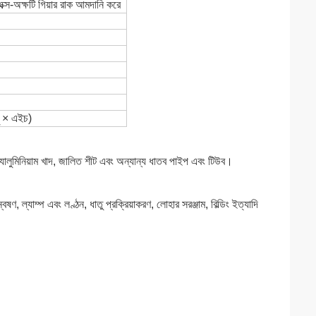
এক্স-অক্ষটি গিয়ার রাক আমদানি করে
ু × এইচ)
 অ্যালুমিনিয়াম খাদ, জালিত শীট এবং অন্যান্য ধাতব পাইপ এবং টিউব।
ষণ, ল্যাম্প এবং লণ্ঠন, ধাতু প্রক্রিয়াকরণ, লোহার সরঞ্জাম, বিল্ডিং ইত্যাদি