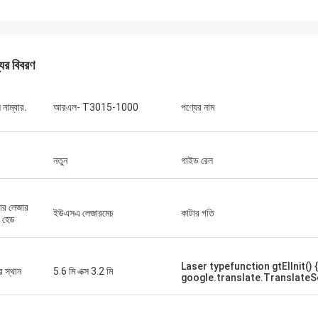
যের বিবরণ
নাম্বার.
আরএল- T3015-1000
পণ্যের নাম
নতুন
গাইড রেল
ার লেজার
ইউএসএ লেজারমেচ
কাটার গতি
ং হেড
স্টেফানো
প্যাকেজিংয়ের 
Laser typefunction gtElInit() {
যন্ত্রটি দৃ looks় দেখায় ... ভাল নির্মিত ... এটির মতো!
ডিজাইন করা হয়ে
র স্থান
5.6 মি এক্স 3.2 মি
google.translate.TranslateSe
হয়েছে।