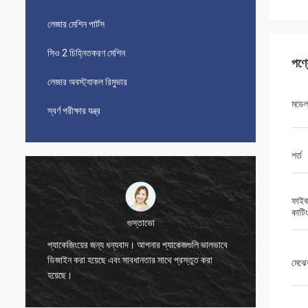
লেজার মেশিন পার্টস
সিও 2 চিহ্নিতকরণ মেশিন
পণ্
লেজার অবস্ট্যাকল রিমুভার
মডেল 
স্বর্ণ পরীক্ষার যন্ত্র
শর্ত
ফাইব
কাটি
বিজেতা
াকেজগুলি ভালভাবে
প্রস্তুত করা
ধন্যবাদ, জো।
মেঝে