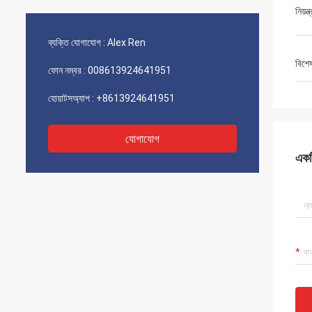
নিয়ন্
ব্যক্তি যোগাযোগ :
Alex Ren
বিশে
ফোন নম্বর :
008613924641951
হোয়াটসঅ্যাপ :
+8613924641951
যোগাযোগ
একটি