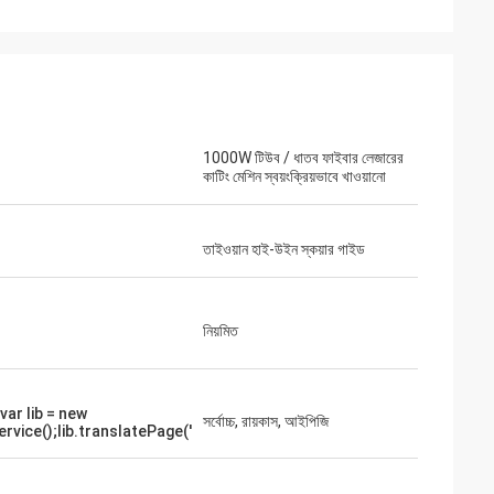
1000W টিউব / ধাতব ফাইবার লেজারের
কাটিং মেশিন স্বয়ংক্রিয়ভাবে খাওয়ানো
তাইওয়ান হাই-উইন স্কয়ার গাইড
নিয়মিত
গুস্তাভো
জন্য ধন্যবাদ। আপনার প্যাকেজগুলি ভালভাবে
var lib = new
ছে এবং সাবধানতার সাথে প্রস্তুত করা
সর্বোচ্চ, রায়কাস, আইপিজি
rvice();lib.translatePage('