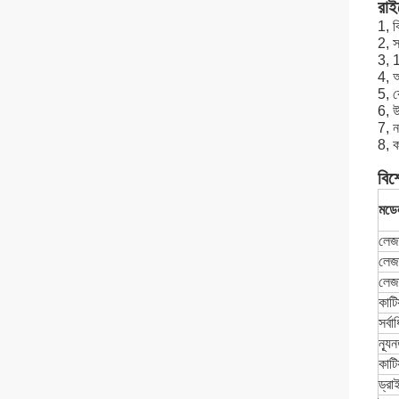
রাই
1, ব
2, স
3, 1
4, আ
5, ক
6, উ
7, ন
8, ক
বিশ
মডে
লেজা
লেজা
লেজ
কাটি
সর্ব
ন্যূ
কাটি
ড্রা