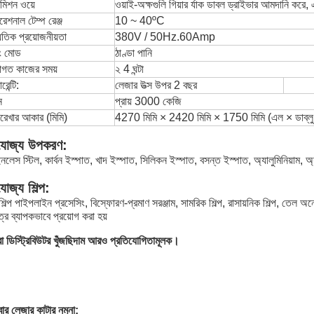
্সমিশন ওয়ে
ওয়াই-অক্ষগুলি গিয়ার র্যাক ডাবল ড্রাইভার আমদানি করে, 
েশনাল টেম্প রেঞ্জ
10 ~ 40ºC
যুতিক প্রয়োজনীয়তা
380V / 50Hz.60Amp
িং মোড
ঠাণ্ডা পানি
মাগত কাজের সময়
২ 4 ঘন্টা
ারেন্টি:
লেজার উত্স উপর 2 বছর
ন
প্রায় 3000 কেজি
যরেখার আকার (মিমি)
4270 মিমি × 2420 মিমি × 1750 মিমি (এল × ডাব্ল
যোজ্য উপকরণ:
ইনলেস স্টিল, কার্বন ইস্পাত, খাদ ইস্পাত, সিলিকন ইস্পাত, বসন্ত ইস্পাত, অ্যালুমিনিয়াম,
যোজ্য শিল্প:
শিল্প পাইপলাইন প্রসেসিং, বিস্ফোরণ-প্রমাণ সরঞ্জাম, সামরিক শিল্প, রাসায়নিক শিল্প, তেল অন্বে
ত্রে ব্যাপকভাবে প্রয়োগ করা হয়
 ডিস্ট্রিবিউটর খুঁজছিদাম আরও প্রতিযোগিতামূলক।
ার লেজার কাটার নমুনা: